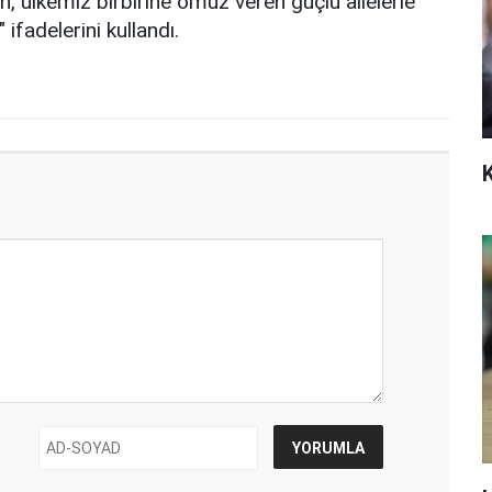
, ülkemiz birbirine omuz veren güçlü ailelerle
ifadelerini kullandı.