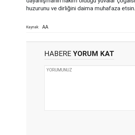
dayanışmanın hakim olduğu yuvalar çoğalsın
huzurunu ve dirliğini daima muhafaza etsin." 
AA
Kaynak:
HABERE
YORUM KAT