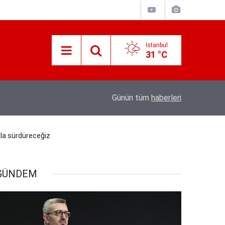
İstanbul
31 °C
İletişim Başkanı Duran’ın “Dijital Egemenlik Ek
21:31
Günün tüm
haberleri
Yeni İletişim Vizyonu” başlıklı makales
kla sürdüreceğiz
GÜNDEM