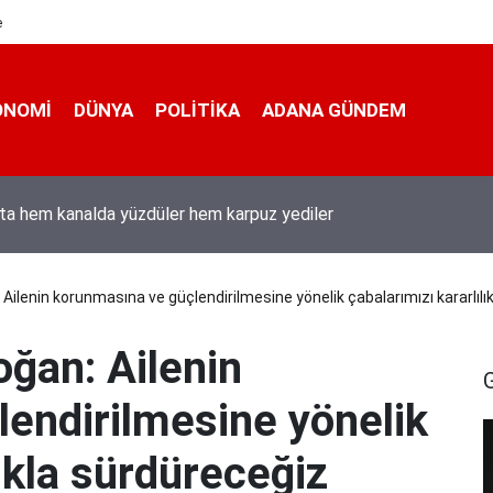
e
ONOMI
DÜNYA
POLİTİKA
ADANA GÜNDEM
ta hem kanalda yüzdüler hem karpuz yediler
ilenin korunmasına ve güçlendirilmesine yönelik çabalarımızı kararlılı
ğan: Ailenin
endirilmesine yönelik
lıkla sürdüreceğiz