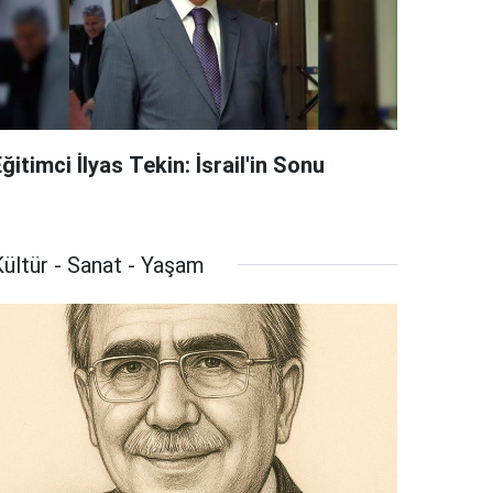
ğitimci İlyas Tekin: İsrail'in Sonu
ültür - Sanat - Yaşam