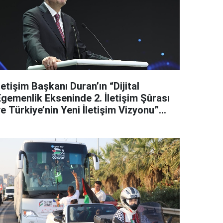
letişim Başkanı Duran’ın “Dijital
Egemenlik Ekseninde 2. İletişim Şûrası
e Türkiye’nin Yeni İletişim Vizyonu”
başlıklı makales