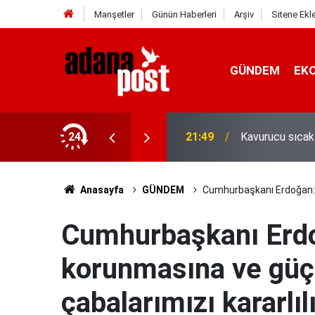
Manşetler
Günün Haberleri
Arşiv
Sitene Ekl
GÜNDEM
EK
gin, sabırsız ve öfkeli hissedebiliriz"
24
21:49
Kavurucu sıcak
Anasayfa
GÜNDEM
Cumhurbaşkanı Erdoğan: A
Cumhurbaşkanı Erdo
korunmasına ve güçl
çabalarımızı kararlı