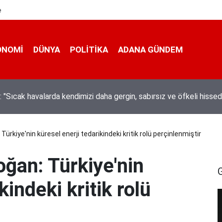
e
ONOMI
DÜNYA
POLİTİKA
ADANA GÜNDEM
ta hem kanalda yüzdüler hem karpuz yediler
rkiye'nin küresel enerji tedarikindeki kritik rolü perçinlenmiştir
ğan: Türkiye'nin
kindeki kritik rolü