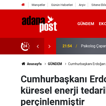
Manşetler
Günün Haberleri
Arşiv
Sitene Ekl
GÜNDEM
EK
gin, sabırsız ve öfkeli hissedebiliriz"
24
21:49
Kavurucu sıcak
Anasayfa
GÜNDEM
Cumhurbaşkanı Erdoğan: Tü
Cumhurbaşkanı Erdo
küresel enerji tedari
perçinlenmiştir