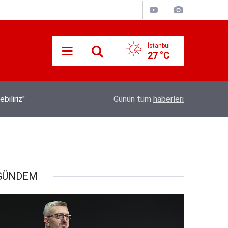
İstanbul
27 °C
İletişim Başkanı Duran’ın “Dijital Egemenlik Ek
21:31
Günün tüm
haberleri
Yeni İletişim Vizyonu” başlıklı makales
GÜNDEM