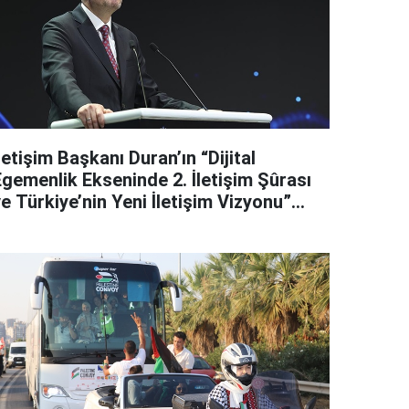
letişim Başkanı Duran’ın “Dijital
Egemenlik Ekseninde 2. İletişim Şûrası
e Türkiye’nin Yeni İletişim Vizyonu”
başlıklı makales