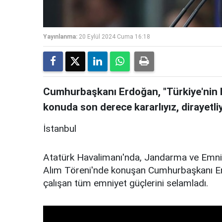
Yayınlanma:
20 Eylül 2024 Cuma 16:18
Cumhurbaşkanı Erdoğan, "Türkiye'nin 
konuda son derece kararlıyız, dirayetliyi
İstanbul
Atatürk Havalimanı'nda, Jandarma ve Emniy
Alım Töreni'nde konuşan Cumhurbaşkanı Er
çalışan tüm emniyet güçlerini selamladı.