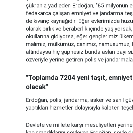
şükranla yad eden Erdoğan, "85 milyonun emni
fedakarca çalışan emniyet ve jandarma teşki
de kıvanç kaynağıdır. Eğer evlerimizde huzur
olarak birlik ve beraberlik içinde yaşıyorsa
okullarına gidiyorsa, eğer gençlerimiz ülke
malımız, mülkümüz, canımız, namusumuz, b
altındaysa hiç şüphesiz bunda aslan payı s
özveriyle yerine getiren polis ve jandarmaları
"Toplamda 7204 yeni taşıt, emniyet
olacak"
Erdoğan, polis, jandarma, asker ve sahil güve
yaptıkları hizmetler dolayısıyla kalpten teşekk
Devlete ve millete karşı mesuliyetleri yerine
kaçınmadıklarını söyleyen Erdoğan, şöyle d