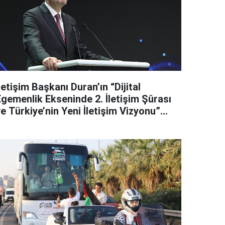
letişim Başkanı Duran’ın “Dijital
Egemenlik Ekseninde 2. İletişim Şûrası
e Türkiye’nin Yeni İletişim Vizyonu”
başlıklı makales