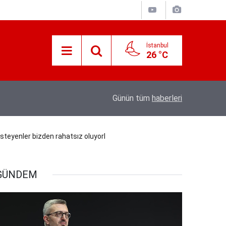
İstanbul
26 °C
Süreyya Yavuz Hanimefendi Adana Yedipinar 
17:30
Günün tüm
haberleri
Danişma Merkezini Ziyaret Etti
steyenler bizden rahatsız oluyorl
GÜNDEM