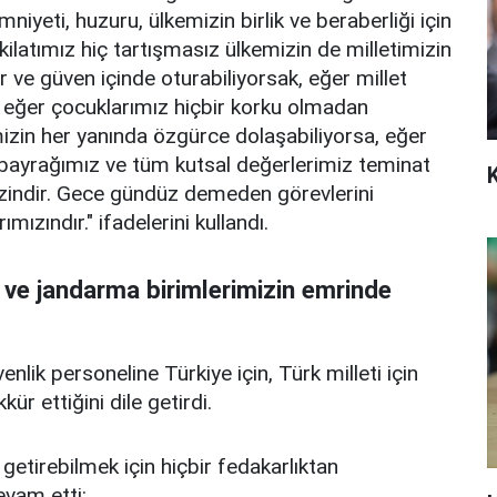
yeti, huzuru, ülkemizin birlik ve beraberliği için
latımız hiç tartışmasız ülkemizin de milletimizin
 ve güven içinde oturabiliyorsak, eğer millet
k, eğer çocuklarımız hiçbir korku olmadan
mizin her yanında özgürce dolaşabiliyorsa, eğer
ayrağımız ve tüm kutsal değerlerimiz teminat
izindir. Gece gündüz demeden görevlerini
mızındır." ifadelerini kullandı.
 ve jandarma birimlerimizin emrinde
nlik personeline Türkiye için, Türk milleti için
ür ettiğini dile getirdi.
 getirebilmek için hiçbir fedakarlıktan
evam etti: