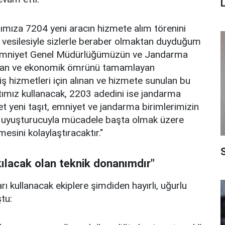
rımıza 7204 yeni aracın hizmete alım törenini
en vesilesiyle sizlerle beraber olmaktan duyduğum
. Emniyet Genel Müdürlüğümüzün ve Jandarma
unan ve ekonomik ömrünü tamamlayan
ayiş hizmetleri için alınan ve hizmete sunulan bu
tımız kullanacak, 2203 adedini ise jandarma
t yeni taşıt, emniyet ve jandarma birimlerimizin
ve uyuşturucuyla mücadele başta olmak üzere
mesini kolaylaştıracaktır."
S
 kılacak olan teknik donanımdır"
ı kullanacak ekiplere şimdiden hayırlı, uğurlu
tu: