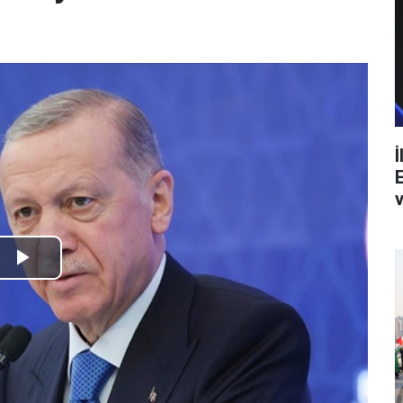
İ
v
Play
Video