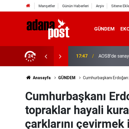
Manşetler
Günün Haberleri
Arşiv
Sitene Ekl
GÜNDEM
EK
24
17:41
Adana'da servis
Anasayfa
GÜNDEM
Cumhurbaşkanı Erdoğan: "V
Cumhurbaşkanı Erdo
topraklar hayali kur
çarklarını çevirmek 