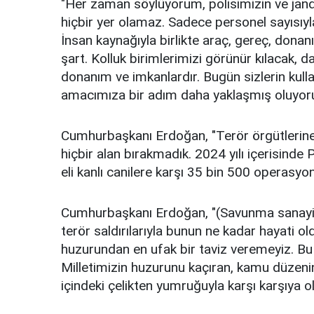
"Her zaman söylüyorum, polisimizin ve jan
hiçbir yer olamaz. Sadece personel sayısıyla
İnsan kaynağıyla birlikte araç, gereç, donan
şart. Kolluk birimlerimizi görünür kılacak, da
donanım ve imkanlardır. Bugün sizlerin kull
amacımıza bir adım daha yaklaşmış oluyoru
Cumhurbaşkanı Erdoğan, "Terör örgütlerine s
hiçbir alan bırakmadık. 2024 yılı içerisin
eli kanlı canilere karşı 35 bin 500 operasyon
Cumhurbaşkanı Erdoğan, "(Savunma sanayi y
terör saldırılarıyla bunun ne kadar hayati o
huzurundan en ufak bir taviz veremeyiz. Bu k
Milletimizin huzurunu kaçıran, kamu düzenin
içindeki çelikten yumruğuyla karşı karşıya ol