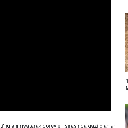
ü'nü anımsatarak görevleri sırasında gazi olanları