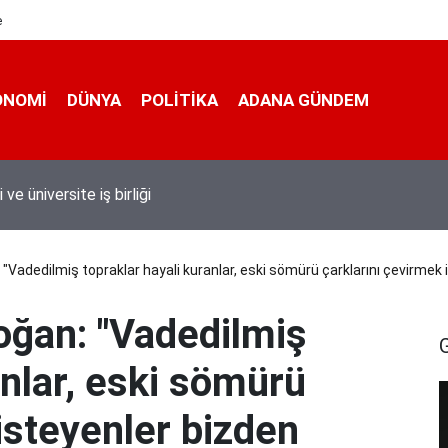
e
ONOMI
DÜNYA
POLİTİKA
ADANA GÜNDEM
 taşımacıları yeni plaka ihalesine tepki gösterdi
adedilmiş topraklar hayali kuranlar, eski sömürü çarklarını çevirmek i
ğan: "Vadedilmiş
anlar, eski sömürü
isteyenler bizden