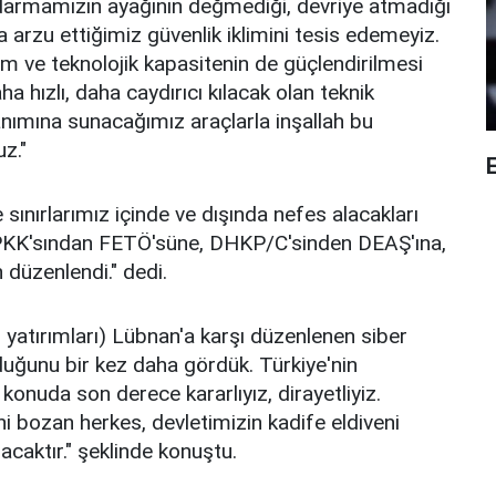
darmamızın ayağının değmediği, devriye atmadığı
 arzu ettiğimiz güvenlik iklimini tesis edemeyiz.
ım ve teknolojik kapasitenin de güçlendirilmesi
ha hızlı, daha caydırıcı kılacak olan teknik
anımına sunacağımız araçlarla inşallah bu
z."
E
ınırlarımız içinde ve dışında nefes alacakları
de PKK'sından FETÖ'süne, DHKP/C'sinden DEAŞ'ına,
 düzenlendi." dedi.
atırımları) Lübnan'a karşı düzenlenen siber
lduğunu bir kez daha gördük. Türkiye'nin
onuda son derece kararlıyız, dirayetliyiz.
i bozan herkes, devletimizin kadife eldiveni
acaktır." şeklinde konuştu.