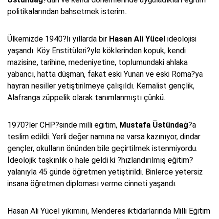
politikalarından bahsetmek isterim..
Ülkemizde 1940?lı yıllarda bir
Hasan Ali Yücel
ideolojisi
yaşandı. Köy Enstitüleri?yle köklerinden kopuk, kendi
mazisine, tarihine, medeniyetine, toplumundaki ahlaka
yabancı, hatta düşman, fakat eski Yunan ve eski Roma?ya
hayran nesiller yetiştirilmeye çalışıldı. Kemalist gençlik,
Alafranga züppelik olarak tanımlanmıştı çünkü..
1970?ler CHP?sinde milli eğitim,
Mustafa Üstündağ
?a
teslim edildi. Yerli değer namına ne varsa kazınıyor, dindar
gençler, okulların önünden bile geçirtilmek istenmiyordu.
İdeolojik taşkınlık o hale geldi ki ?hızlandırılmış eğitim?
yalanıyla 45 günde öğretmen yetiştirildi. Binlerce yetersiz
insana öğretmen diploması verme cinneti yaşandı.
Hasan Ali Yücel yıkımını, Menderes iktidarlarında Milli Eğitim