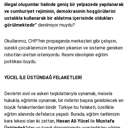
illegal oluşumlar halinde geniş bir yelpazede yapılanarak
ve cumhuriyet rejiminin, demokrasinin hoşgörülerini
ustalıkla kullanarak bir aldatma içerisinde oldukları
görülmektedir"
denilmiyor muydu?
Okullarımız, CHP?nin propaganda merkezleri gibi çalışsın,
sürekli çocuklarımızın beyinleri yıkansın ve sisteme gereken
robotları üretsin isteniyordu. Resmi ideolojinin eğitim
politikası buydu..
YÜCEL İLE ÜSTÜNDAĞ FELAKETLERİ
Devletin sivil ve askeri teşkilatlarıyla oynamak, mesela
hukukla, eğitimle oynamak, bir milletin başına gelebilecek en
büyük felaketlerden biridir. Türkiye bu felaketi, özellikle
eğitim alanında defalarca yaşadı. Burada, eğitim tarihimizin
kara lekesi olan iki zattan,
Hasan Ali Yücel
ile
Mustafa
Üstündağ
?dan ve kendi dönemlerinde uyguladıkları eğitim