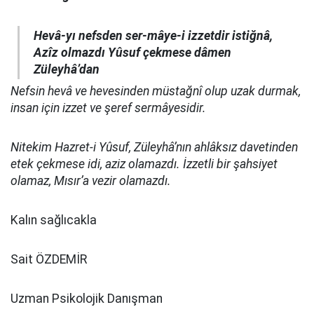
Hevâ-yı nefsden ser-mâye-i izzetdir istiğnâ,
Azîz olmazdı Yûsuf çekmese dâmen
Züleyhâ’dan
Nefsin hevâ ve hevesinden müstağnî olup uzak durmak,
insan için izzet ve şeref sermâyesidir.
Nitekim Hazret-i Yûsuf, Züleyhâ’nın ahlâksız davetinden
etek çekmese idi, aziz olamazdı. İzzetli bir şahsiyet
olamaz, Mısır’a vezir olamazdı.
Kalın sağlıcakla
Sait ÖZDEMİR
Uzman Psikolojik Danışman