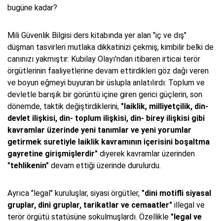
bugüne kadar?
Mili Güvenlik Bilgisi ders kitabında yer alan "iç ve dış"
düşman tasvirleri mutlaka dikkatinizi çekmiş, kimbilir belki de
canınızı yakmıştır: Kubilay Olayı'ndan itibaren irticai terör
örgütlerinin faaliyetlerine devam ettirdikleri göz dağı veren
ve boyun eğmeyi buyuran bir üslupla anlatılırdı: Toplum ve
devletle barışık bir görüntü içine giren gerici güçlerin, son
dönemde, taktik değiştirdiklerini,
"laiklik, milliyetçilik, din-
devlet ilişkisi, din- toplum ilişkisi, din- birey ilişkisi gibi
kavramlar üzerinde yeni tanımlar ve yeni yorumlar
getirmek suretiyle laiklik kavramının içerisini boşaltma
gayretine girişmişlerdir"
diyerek kavramlar üzerinden
"tehlikenin"
devam ettiği üzerinde durulurdu.
Ayrıca "legal" kuruluşlar, siyasi örgütler,
"dini motifli siyasal
gruplar, dini gruplar, tarikatlar ve cemaatler"
illegal ve
terör örgütü statüsüne sokulmuşlardı. Özellikle
"legal ve