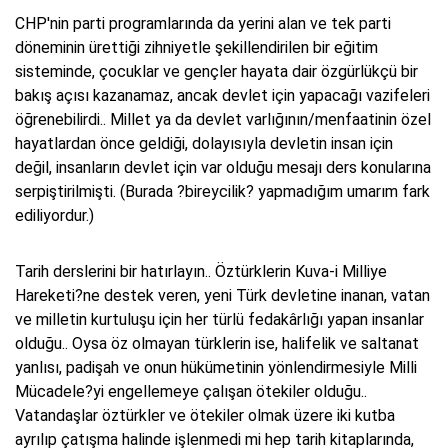
CHP'nin parti programlarında da yerini alan ve tek parti
döneminin ürettiği zihniyetle şekillendirilen bir eğitim
sisteminde, çocuklar ve gençler hayata dair özgürlükçü bir
bakış açısı kazanamaz, ancak devlet için yapacağı vazifeleri
öğrenebilirdi.. Millet ya da devlet varlığının/menfaatinin özel
hayatlardan önce geldiği, dolayısıyla devletin insan için
değil, insanların devlet için var olduğu mesajı ders konularına
serpiştirilmişti. (Burada ?bireycilik? yapmadığım umarım fark
ediliyordur.)
Tarih derslerini bir hatırlayın.. Öztürklerin Kuva-i Milliye
Hareketi?ne destek veren, yeni Türk devletine inanan, vatan
ve milletin kurtuluşu için her türlü fedakârlığı yapan insanlar
olduğu.. Oysa öz olmayan türklerin ise, halifelik ve saltanat
yanlısı, padişah ve onun hükümetinin yönlendirmesiyle Milli
Mücadele?yi engellemeye çalışan ötekiler olduğu..
Vatandaşlar öztürkler ve ötekiler olmak üzere iki kutba
ayrılıp çatışma halinde işlenmedi mi hep tarih kitaplarında,