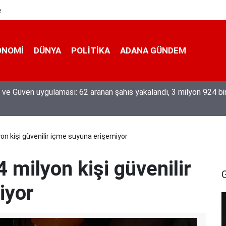
e
ONOMI
DÜNYA
POLİTİKA
ADANA GÜNDEM
eğiyle üretiyor, mesleğin yok olmamasına karşı direniyor
on kişi güvenilir içme suyuna erişemiyor
 milyon kişi güvenilir
iyor