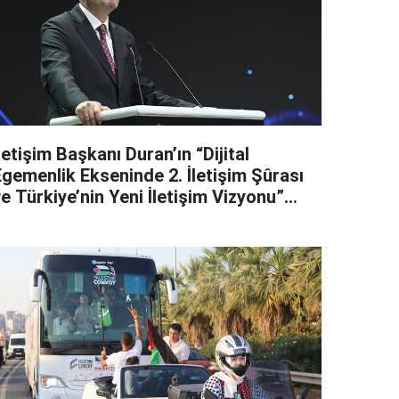
letişim Başkanı Duran’ın “Dijital
Egemenlik Ekseninde 2. İletişim Şûrası
e Türkiye’nin Yeni İletişim Vizyonu”
başlıklı makales