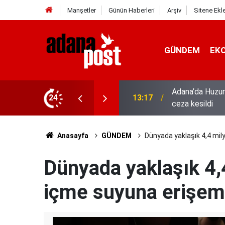
Manşetler
Günün Haberleri
Arşiv
Sitene Ekl
GÜNDEM
EK
hıs yakalandı, 3 milyon 924 bin TL
24
13:01
52 yıldır el em
Anasayfa
GÜNDEM
Dünyada yaklaşık 4,4 mily
Dünyada yaklaşık 4,4
içme suyuna erişem