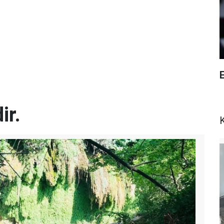
E
ir.
K