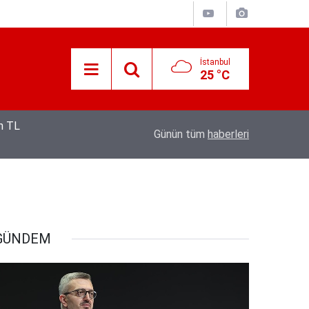
İstanbul
25 °C
12:53
Hava 40, asfalt 200 derece: Adana’da işçileri
Günün tüm
haberleri
GÜNDEM