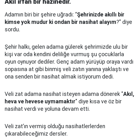
Akıl irfan bir hazinedir.
Adamın biri bir şehire uğradı: “
Şehrinizde akıllı bir
kimse yok mudur ki ondan bir nasihat alayım
?” diye
sordu.
Şehir halkı, gelen adama gülerek şehrimizde ulu bir
kişi var oda kendini deliliğe vurmuş şu çocuklarla
oyun oynuyor dediler.
Genç adam yürüyüp oraya vardı
sopasına at gibi binmiş veli zatın yanına yaklaştı
ve
ona senden bir nasihat almak istiyorum dedi.
Veli zat adama nasihat isteyen adama dönerek "
Akıl,
heva ve hevese uymamaktır
" diye kısa ve öz bir
nasihat verdi ve yoluna devam etti.
Veli zat’ın vermiş olduğu nasihatlerlerden
çıkarabileceğimiz dersler.