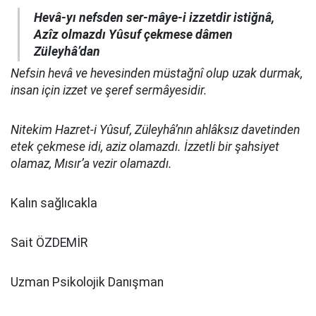
Hevâ-yı nefsden ser-mâye-i izzetdir istiğnâ,
Azîz olmazdı Yûsuf çekmese dâmen
Züleyhâ’dan
Nefsin hevâ ve hevesinden müstağnî olup uzak durmak,
insan için izzet ve şeref sermâyesidir.
Nitekim Hazret-i Yûsuf, Züleyhâ’nın ahlâksız davetinden
etek çekmese idi, aziz olamazdı. İzzetli bir şahsiyet
olamaz, Mısır’a vezir olamazdı.
Kalın sağlıcakla
Sait ÖZDEMİR
Uzman Psikolojik Danışman