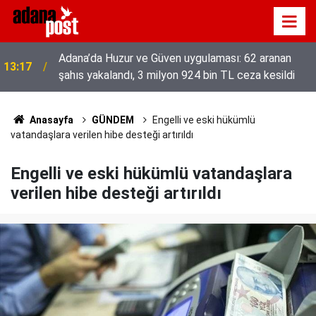
52 yıldır el emeğiyle üretiyor, mesleğin yok
13:01
olmamasına karşı direniyor
Anasayfa
GÜNDEM
Engelli ve eski hükümlü
vatandaşlara verilen hibe desteği artırıldı
Engelli ve eski hükümlü vatandaşlara
verilen hibe desteği artırıldı