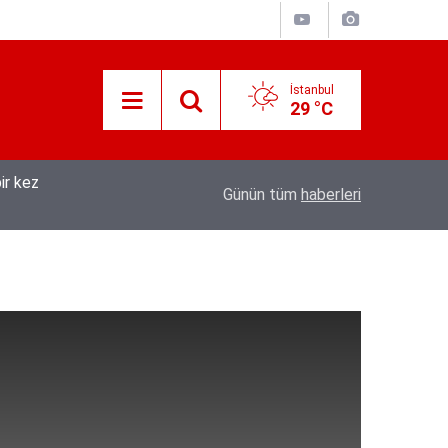
İstanbul
29 °C
ir kez
08:04
Tarsus'ta üzüm üreticileri fiyat farkına tepki
Günün tüm
haberleri