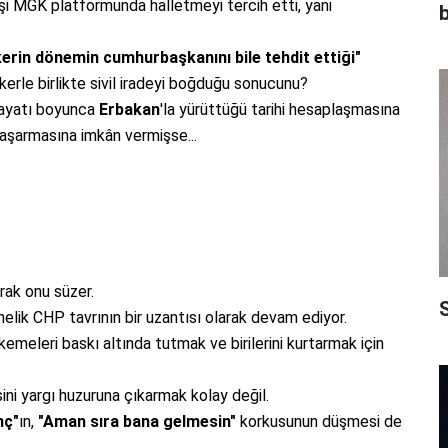
şi MGK platformunda halletmeyi tercih etti, yani
b
erin dönemin cumhurbaşkanını bile tehdit ettiği"
rle birlikte sivil iradeyi boğduğu sonucunu?
 hayatı boyunca
Erbakan
'la yürüttüğü tarihi hesaplaşmasına
başarmasına imkân vermişse...
arak onu süzer.
S
lik CHP tavrının bir uzantısı olarak devam ediyor.
kemeleri baskı altında tutmak ve birilerini kurtarmak için
ini yargı huzuruna çıkarmak kolay değil.
nç"
ın,
"Aman sıra bana gelmesin"
korkusunun düşmesi de