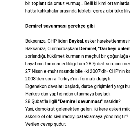
bir toplantıda omuz vurmuş... Belli ki kimi ortamlard
hatta kahkahalar arasında leblebi-çerez gibi tüketili
Demirel savunması gerekçe gibi
Baksanıza, CHP lideri
Baykal
, asker hareketlenmesini
Baksanıza, Cumhurbaşkanı
Demirel
,
"Darbeyi önlem
zorlandığı, hükümet kurmanın meçhul bir çoğunluğa e
hayatının tarumar edildiği tüm 28 Şubat sürecini meşr
27 Nisan e-muhtırasında bile -ki 2007'dir- CHP'nin 
2008'den sonra Türkiye'nin formatı değişti.
Ergenekon davaları başladı, darbe girişimleri yargı huz
Herkes dün yaptığından utanmaya başladı.
28 Şubat'la ilgili
"Demirel savunması"
nasıldır?
Yani, demokrat gelenekten gelen, iki kere askeri müd
askerle el ele sivil iradeyi pataklamaya yönelmiştir?
Verilen cevap şudur: