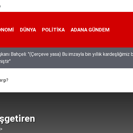
e
ONOMI
DÜNYA
POLİTİKA
ADANA GÜNDEM
nı Bahçeli: "(Çerçeve yasa) Bu imzayla bin yıllık kardeşliğimiz b
iştir"
argı?
şgetiren
 >