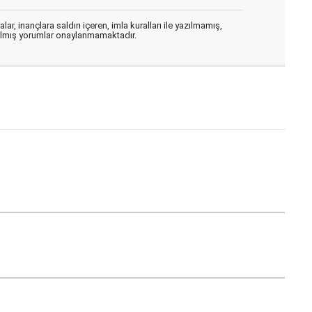
ar, inançlara saldırı içeren, imla kuralları ile yazılmamış,
zılmış yorumlar onaylanmamaktadır.