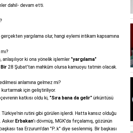
ler dahil- devam etti.
?
i gerçekten yargılama olur, hangi eylemi intikam kapsamına
m mı?
, anlaşılıyor ki ona yönelik işlemler
"yargılama"
 Bir
28 Şubat'tan mahkûm olursa kamuoyu tatmin olacak.
edilmesi anlamına gelmez mi?
kurtarmak için geliştiriliyor.
çevrenin katkısı oldu ki,
"Sıra bana da gelir"
ürküntüsü
 Türkiye'nin rutini gibi görülen işlerdi. Hatta kansız olduğu
i. Asker
Erbakan
'ı dövmüş, MGK'da fırçalamış, gözünün
başkası taa Erzurum'dan "P...k" diye seslenmiş. Bir başkası