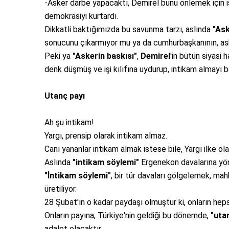
-Asker darbe yapacaktı, Demirel bunu önlemek için i
demokrasiyi kurtardı.
Dikkatli baktığımızda bu savunma tarzı, aslında
"Ask
sonucunu çıkarmıyor mu ya da cumhurbaşkanının, aske
Peki ya
"Askerin baskısı"
,
Demirel
'in bütün siyasi
denk düşmüş ve işi kılıfına uydurup, intikam almayı 
Utanç payı
Ah şu intikam!
Yargı, prensip olarak intikam almaz.
Canı yananlar intikam almak istese bile, Yargı ilke ol
Aslında
"intikam söylemi"
Ergenekon davalarına yöne
"İntikam söylemi"
, bir tür davaları gölgelemek, mah
üretiliyor.
28 Şubat'ın o kadar paydaşı olmuştur ki, onların heps
Onların payına, Türkiye'nin geldiği bu dönemde,
"uta
adalet olacaktır.