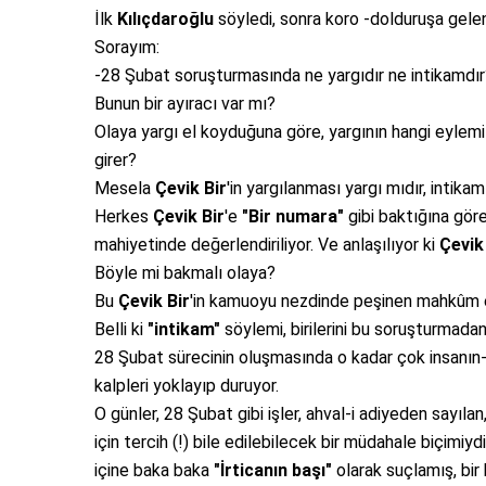
İlk
Kılıçdaroğlu
söyledi, sonra koro -dolduruşa gelen
Sorayım:
-28 Şubat soruşturmasında ne yargıdır ne intikamdır
Bunun bir ayıracı var mı?
Olaya yargı el koyduğuna göre, yargının hangi eylem
girer?
Mesela
Çevik Bir
'in yargılanması yargı mıdır, intika
Herkes
Çevik Bir
'e
"Bir numara"
gibi baktığına göre
mahiyetinde değerlendiriliyor. Ve anlaşılıyor ki
Çevik
Böyle mi bakmalı olaya?
Bu
Çevik Bir
'in kamuoyu nezdinde peşinen mahkûm 
Belli ki
"intikam"
söylemi, birilerini bu soruşturmadan 
28 Şubat sürecinin oluşmasında o kadar çok insanın-
kalpleri yoklayıp duruyor.
O günler, 28 Şubat gibi işler, ahval-i adiyeden sayılan,
için tercih (!) bile edilebilecek bir müdahale biçimiyd
içine baka baka
"İrticanın başı"
olarak suçlamış, bir 