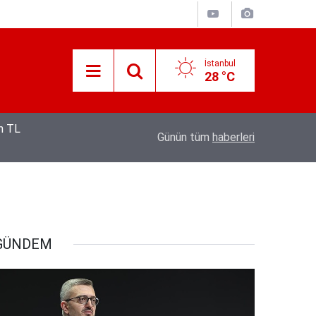
İstanbul
28 °C
12:53
Hava 40, asfalt 200 derece: Adana’da işçileri
Günün tüm
haberleri
GÜNDEM