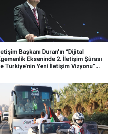
letişim Başkanı Duran’ın “Dijital
Egemenlik Ekseninde 2. İletişim Şûrası
e Türkiye’nin Yeni İletişim Vizyonu”
başlıklı makales