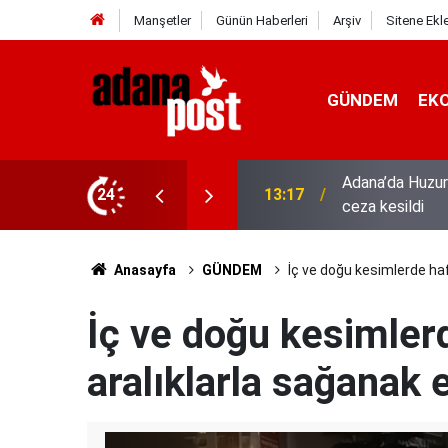
Manşetler
Günün Haberleri
Arşiv
Sitene Ekl
GÜNDEM
EK
hıs yakalandı, 3 milyon 924 bin TL
24
13:01
52 yıldır el em
Anasayfa
GÜNDEM
İç ve doğu kesimlerde haf
İç ve doğu kesimler
aralıklarla sağanak e