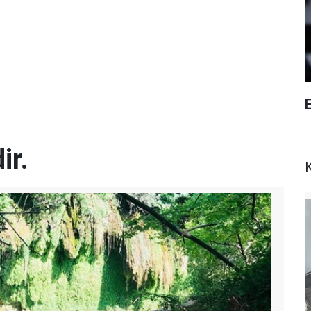
E
ir.
K