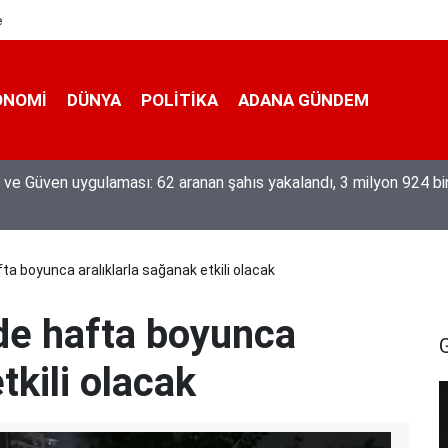
e
ONOMI
DÜNYA
POLİTİKA
ADANA GÜNDEM
eğiyle üretiyor, mesleğin yok olmamasına karşı direniyor
ta boyunca aralıklarla sağanak etkili olacak
de hafta boyunca
tkili olacak