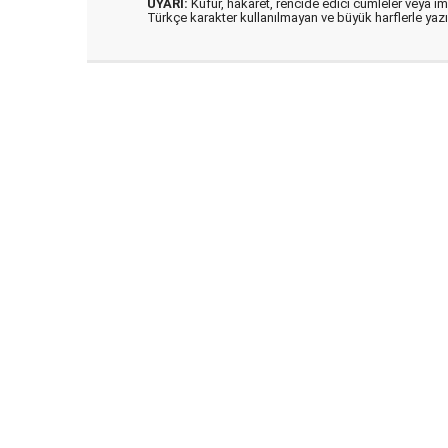
UYARI:
Küfür, hakaret, rencide edici cümleler veya imal
Türkçe karakter kullanılmayan ve büyük harflerle ya