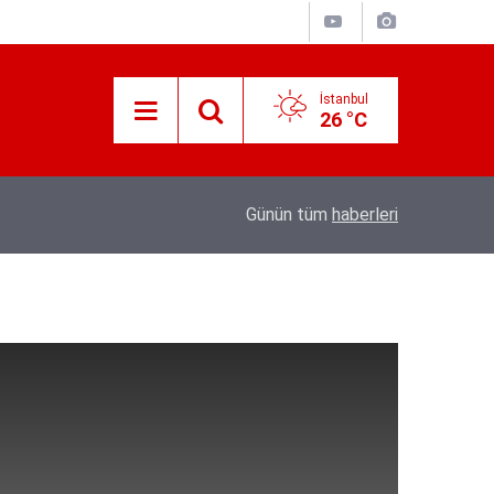
İstanbul
26 °C
ir kez
08:04
Tarsus'ta üzüm üreticileri fiyat farkına tepki
Günün tüm
haberleri