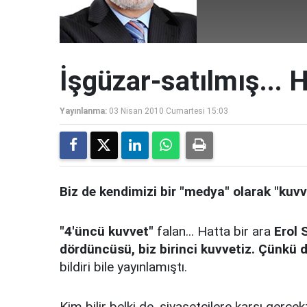
İşgüzar-satılmış... 
Yayınlanma:
03 Nisan 2010 Cumartesi 15:03
Biz de kendimizi bir "medya" olarak "kuvv
"4'üncü kuvvet"
falan... Hatta bir ara
Erol 
dördüncüsü, biz birinci kuvvetiz. Çünkü da
bildiri bile yayınlamıştı.
Kim bilir belki de, siyasetçilere karşı gerçek