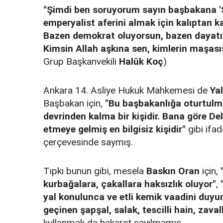
"Şimdi ben soruyorum sayın başbakana 'S
emperyalist aferini almak için kalıptan ka
Bazen demokrat oluyorsun, bazen dayatıcı
Kimsin Allah aşkına sen, kimlerin maşasıs
Grup Başkanvekili
Halûk Koç
)
Ankara 14. Asliye Hukuk Mahkemesi de
Ya
Başbakan için,
"Bu başbakanlığa oturtulmuş
devrinden kalma bir kişidir. Bana göre De
etmeye gelmiş en bilgisiz kişidir"
gibi ifad
çerçevesinde saymış.
Tıpkı bunun gibi, mesela
Baskın Oran
için,
kurbağalara, çakallara haksızlık oluyor"
,
yal konulunca ve etli kemik vaadini duyu
geçinen şapşal, salak, tescilli hain, zavall
kullanmak da hakaret sayılmamış.