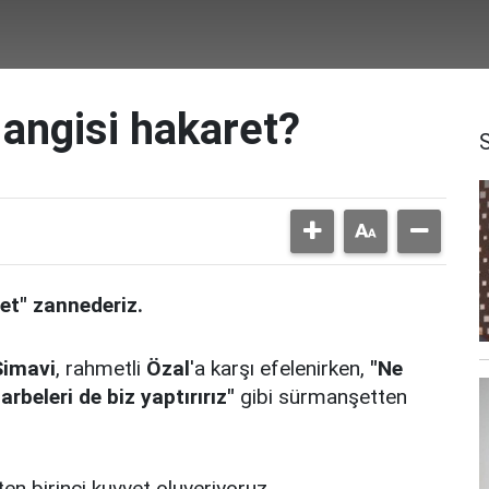
Hangisi hakaret?
et" zannederiz.
Simavi
, rahmetli
Özal
'a karşı efelenirken,
"Ne
rbeleri de biz yaptırırız"
gibi sürmanşetten
ten birinci kuvvet oluveriyoruz.