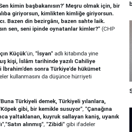
b
en kimin başbakanısın?' Meşru olmak için, bir
lıba giriyorsun, kimlikten kimliğe giriyorsun.
. Bazen din bezirgânı, bazen sahte laik.
ın sen, seni ipinde oynatanlar kimler?"
(CHP
lçın Küçük
'ün,
"İsyan"
adlı kitabında yine
 kişi, İslâm tarihinde yazılı Cahiliye
li İbrahim'den sonra Türkiye'de hükümet
eler kullanmasını da düşünce hürriyeti
S
"Buna Türkiyeli demek, Türkiyeli yılanlara,
"Köpek gibi, bir kemikle susuyor"
,
"Çanağına
nca yaltaklanan, kuyruk sallayan kaniş, uyanık
ı"
,
"Satın alınmış"
,
"Zibidi"
gibi ifadeler