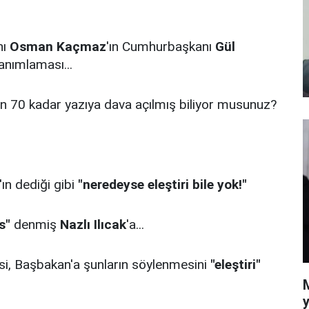
nı
Osman Kaçmaz
'ın Cumhurbaşkanı
Gül
anımlaması...
ren 70 kadar yazıya dava açılmış biliyor musunuz?
'ın dediği gibi
"neredeyse eleştiri bile yok!"
s"
denmiş
Nazlı Ilıcak
'a...
i, Başbakan'a şunların söylenmesini
"eleştiri"
y