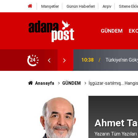
Manşetler
Günün Haberleri
Arşiv
Sitene Ekl
GÜNDEM
EK
MHP Genel Başka
 Kubbe"
24
08:11
daha tescillenm
Anasayfa
GÜNDEM
İşgüzar-satılmış... Hangi
Ahmet Ta
Yazarın Tüm Yazıları