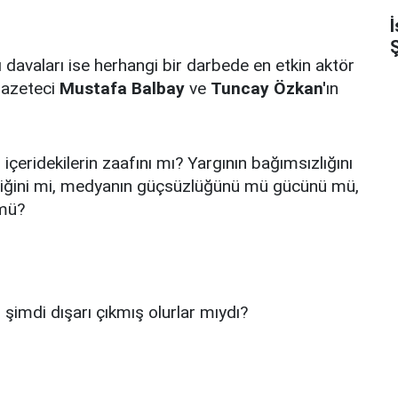
Ş
ı davaları ise herhangi bir darbede en etkin aktör
 gazeteci
Mustafa Balbay
ve
Tuncay Özkan'
ın
çeridekilerin zaafını mı? Yargının bağımsızlığını
fgirliğini mi, medyanın güçsüzlüğünü mü gücünü mü,
 mü?
 şimdi dışarı çıkmış olurlar mıydı?