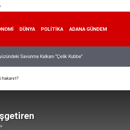
e
ONOMI
DÜNYA
POLİTİKA
ADANA GÜNDEM
nı Bahçeli: "(Çerçeve yasa) Bu imzayla bin yıllık kardeşliğimiz b
iştir"
si hakaret?
şgetiren
 >