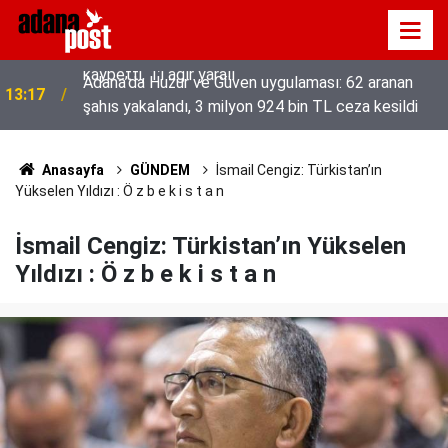
Adana’da Huzur ve Güven uygulaması: 62 aranan
13:17
şahıs yakalandı, 3 milyon 924 bin TL ceza kesildi
Anasayfa
GÜNDEM
İsmail Cengiz: Türkistan’ın
Yükselen Yıldızı : Ö z b e k i s t a n
İsmail Cengiz: Türkistan’ın Yükselen
Yıldızı : Ö z b e k i s t a n