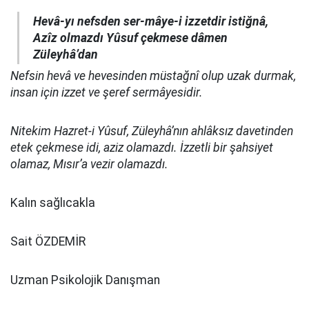
Hevâ-yı nefsden ser-mâye-i izzetdir istiğnâ,
Azîz olmazdı Yûsuf çekmese dâmen
Züleyhâ’dan
Nefsin hevâ ve hevesinden müstağnî olup uzak durmak,
insan için izzet ve şeref sermâyesidir.
Nitekim Hazret-i Yûsuf, Züleyhâ’nın ahlâksız davetinden
etek çekmese idi, aziz olamazdı. İzzetli bir şahsiyet
olamaz, Mısır’a vezir olamazdı.
Kalın sağlıcakla
Sait ÖZDEMİR
Uzman Psikolojik Danışman