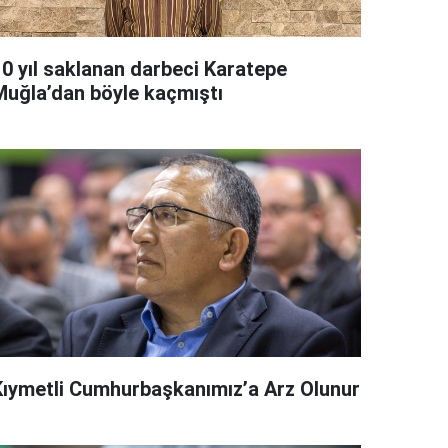
10 yıl saklanan darbeci Karatepe
Muğla’dan böyle kaçmıştı
Kıymetli Cumhurbaşkanımız’a Arz Olunur