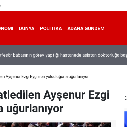
e
ONOMI
DÜNYA
POLİTİKA
ADANA GÜNDEM
n darbeci Karatepe Muğla’dan böyle kaçmıştı
dilen Ayşenur Ezgi Eygi son yolculuğuna uğurlanıyor
katledilen Ayşenur Ezgi
a uğurlanıyor