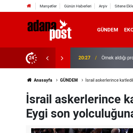
Manşetler
Günün Haberleri
Arşiv
Sitene Ekl
GÜNDEM
EK
stanede asistan doktorluğa başladı
24
20:20
10 yıl saklana
Anasayfa
GÜNDEM
İsrail askerlerince katle
İsrail askerlerince 
Eygi son yolculuğun