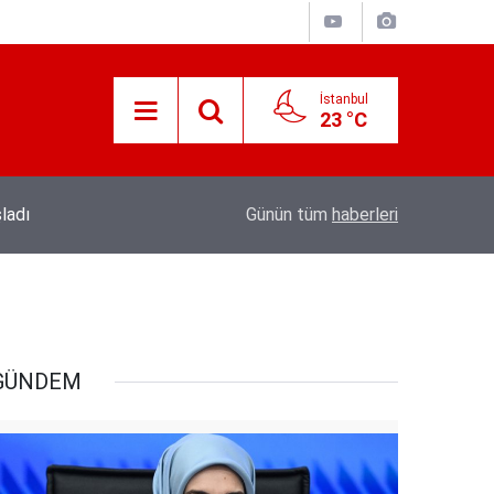
İstanbul
23 °C
19:56
Kıymetli Cumhurbaşkanımız’a Arz Olunur
Günün tüm
haberleri
GÜNDEM