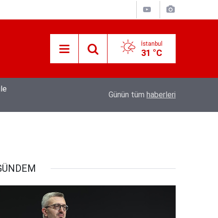
İstanbul
31 °C
rildi
17:09
Akıl irfan bir hazinedir.
Günün tüm
haberleri
GÜNDEM