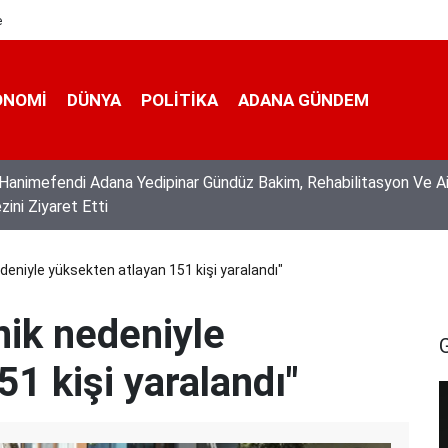
e
ONOMI
DÜNYA
POLİTİKA
ADANA GÜNDEM
vuz’un Başkanliğinda Güvenlik Güçlerimizin Çalişmalari Değerlendi
nedeniyle yüksekten atlayan 151 kişi yaralandı"
anik nedeniyle
1 kişi yaralandı"