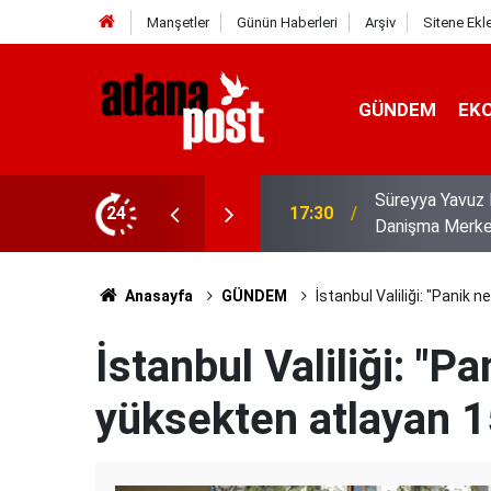
Manşetler
Günün Haberleri
Arşiv
Sitene Ekl
GÜNDEM
EK
z Bakim, Rehabilitasyon Ve Aile
24
17:25
Vali Mustafa Ya
Anasayfa
GÜNDEM
İstanbul Valiliği: "Panik 
İstanbul Valiliği: "P
yüksekten atlayan 15