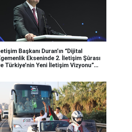
letişim Başkanı Duran’ın “Dijital
Egemenlik Ekseninde 2. İletişim Şûrası
e Türkiye’nin Yeni İletişim Vizyonu”
başlıklı makales