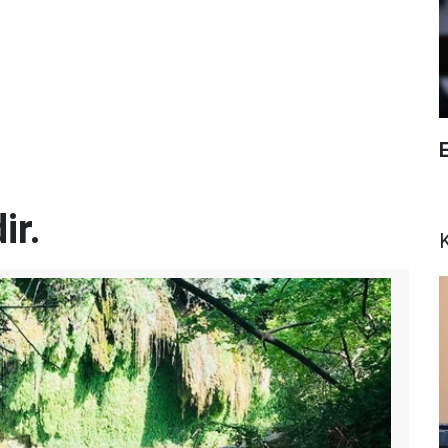
E
ir.
K