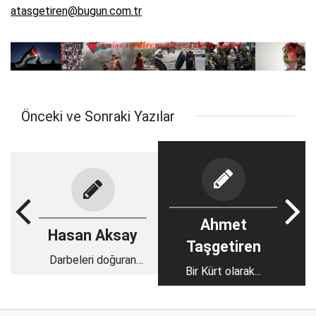
atasgetiren@bugun.com.tr
Önceki ve Sonraki Yazılar
Ahmet
Hasan Aksay
Taşgetiren
Darbeleri doğuran
Bir Kürt olarak...
andıç iklimidir?