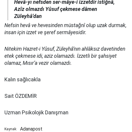
Hevâ-yı nefsden ser-mâye-i izzetdir istiğnâ,
Azîz olmazdı Yûsuf çekmese dâmen
Züleyhâ’dan
Nefsin hevâ ve hevesinden müstağnî olup uzak durmak,
insan için izzet ve şeref sermâyesidir.
Nitekim Hazret-i Yûsuf, Züleyhâ’nın ahlâksız davetinden
etek çekmese idi, aziz olamazdı. İzzetli bir şahsiyet
olamaz, Mısır’a vezir olamazdı.
Kalın sağlıcakla
Sait ÖZDEMİR
Uzman Psikolojik Danışman
Adanapost
Kaynak: