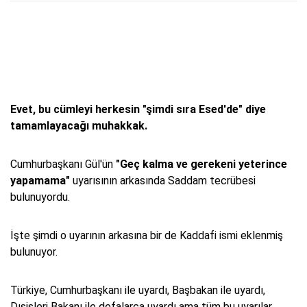
Evet, bu cümleyi herkesin "şimdi sıra Esed'de" diye
tamamlayacağı muhakkak.
Cumhurbaşkanı Gül'ün
"Geç kalma ve gerekeni yeterince
yapamama"
uyarısının arkasında Saddam tecrübesi
bulunuyordu.
İşte şimdi o uyarının arkasına bir de Kaddafi ismi eklenmiş
bulunuyor.
Türkiye, Cumhurbaşkanı ile uyardı, Başbakan ile uyardı,
Dışişleri Bakanı ile defalarca uyardı ama tüm bu uyarılar