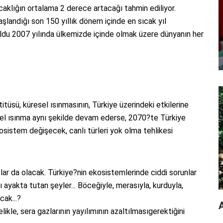
aklığın ortalama 2 derece artacağı tahmin ediliyor.
şlandığı son 150 yıllık dönem içinde en sıcak yıl
ldu 2007 yılında ülkemizde içinde olmak üzere dünyanın her
itüsü, küresel ısınmasının, Türkiye üzerindeki etkilerine
resel ısınma aynı şekilde devam ederse, 2070?te Türkiye
sistem değişecek, canlı türleri yok olma tehlikesi
şlar da olacak. Türkiye?nin ekosistemlerinde ciddi sorunlar
ı ayakta tutan şeyler... Böceğiyle, merasıyla, kurduyla,
cak...?
A
kle, sera gazlarının yayılımının azaltılmasıgerektiğini