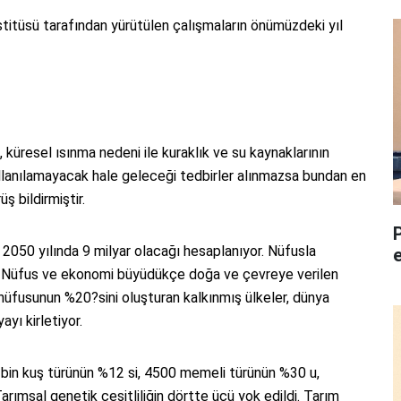
nstitüsü tarafından yürütülen çalışmaların önümüzdeki yıl
 küresel ısınma nedeni ile kuraklık ve su kaynaklarının
 kullanılamayacak hale geleceği tedbirler alınmazsa bundan en
 bildirmiştir.
 2050 yılında 9 milyar olacağı hesaplanıyor. Nüfusla
. Nüfus ve ekonomi büyüdükçe doğa ve çevreye verilen
üfusunun %20?sini oluşturan kalkınmış ülkeler, dünya
yı kirletiyor.
0 bin kuş türünün %12 si, 4500 memeli türünün %30 u,
. Tarımsal genetik çeşitliliğin dörtte üçü yok edildi. Tarım