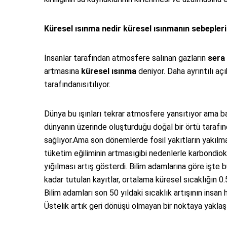
Küresel ısınma nedir küresel ısınmanın sebepleri
İnsanlar tarafından atmosfere salınan gazların
sera 
artmasına
küresel ısınma
deniyor. Daha ayrıntılı aç
tarafındanısıtılıyor.
Dünya bu ışınları tekrar atmosfere yansıtıyor ama ba
dünyanın üzerinde oluşturduğu doğal bir örtü tarafı
sağlıyor.Ama son dönemlerde fosil yakıtların yakılma
tüketim eğiliminin artmasıgibi nedenlerle karbondio
yığılması artış gösterdi. Bilim adamlarına göre işt
kadar tutulan kayıtlar, ortalama küresel sıcaklığın 0.
Bilim adamları son 50 yıldaki sıcaklık artışının insan 
Üstelik artık geri dönüşü olmayan bir noktaya yaklaşı