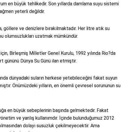
um en büyük tehlikedir. Son yıllarda damlama suyu sistemi
ağmen yeterli değildir.
 göllere ve denizlere bırakılmaktadır. Her litre atık su
n bu olumsuzlukları uzatmak mümkündür.
in, Birleşmiş Milletler Genel Kurulu, 1992 yılında Rio?da
t gününü Dünya Su Günü ilan etmiştir.
nda dünyadaki suların herkese yetebileceğini fakat suyun
ıştır. Önümüzdeki yılların, en önemli çevresel sorununun su
ğa en büyük sebeplerinin başında gelmektedir. Fakat
 yönetim ve yanlış kullanımdır. İçinde bulunduğumuz 2012
 olmasından dolayı susuzluk çekilmeyecektir. Ama