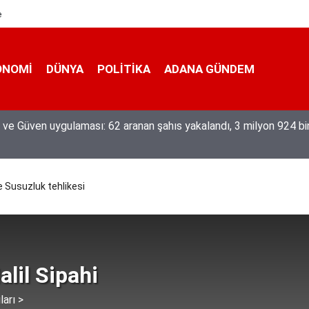
e
ONOMI
DÜNYA
POLİTİKA
ADANA GÜNDEM
eğiyle üretiyor, mesleğin yok olmamasına karşı direniyor
e Susuzluk tehlikesi
alil Sipahi
ları >