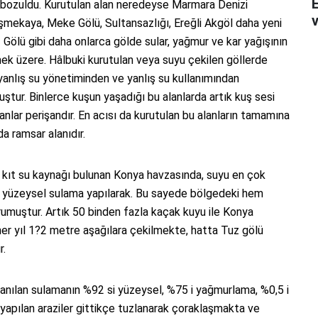
 bozuldu. Kurutulan alan neredeyse Marmara Denizi
v
Eşmekaya, Meke Gölü, Sultansazlığı, Ereğli Akgöl daha yeni
 Gölü gibi daha onlarca gölde sular, yağmur ve kar yağışının
mek üzere. Hâlbuki kurutulan veya suyu çekilen göllerde
yanlış su yönetiminden ve yanlış su kullanımından
tur. Binlerce kuşun yaşadığı bu alanlarda artık kuş sesi
nlar perişandır. En acısı da kurutulan bu alanların tamamına
da ramsar alanıdır.
en kıt su kaynağı bulunan Konya havzasında, suyu en çok
 yüzeysel sulama yapılarak. Bu sayede bölgedeki hem
rumuştur. Artık 50 binden fazla kaçak kuyu ile Konya
 her yıl 1?2 metre aşağılara çekilmekte, hatta Tuz gölü
r.
llanılan sulamanın %92 si yüzeysel, %75 i yağmurlama, %0,5 i
apılan araziler gittikçe tuzlanarak çoraklaşmakta ve