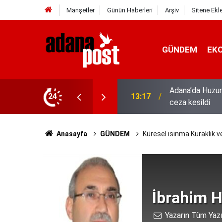
Manşetler
Günün Haberleri
Arşiv
Sitene Ekl
GÜNDEM
EK
hıs yakalandı, 3 milyon 924 bin TL
24
13:01
52 yıldır el em
Anasayfa
GÜNDEM
Küresel ısınma Kuraklık v
İbrahim H
Yazarın Tüm Yazı