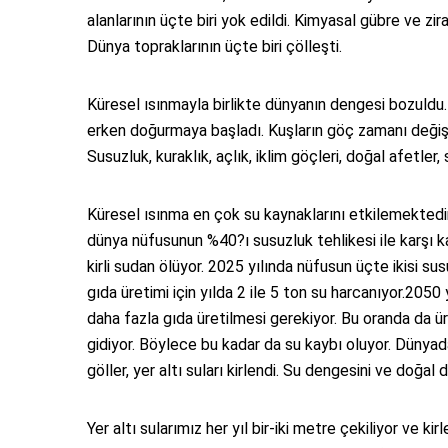
alanlarının üçte biri yok edildi. Kimyasal gübre ve zir
Dünya topraklarının üçte biri çölleşti.
Küresel ısınmayla birlikte dünyanın dengesi bozuldu.
erken doğurmaya başladı. Kuşların göç zamanı değiş
Susuzluk, kuraklık, açlık, iklim göçleri, doğal afetler,
Küresel ısınma en çok su kaynaklarını etkilemektedir
dünya nüfusunun %40?ı susuzluk tehlikesi ile karşı k
kirli sudan ölüyor. 2025 yılında nüfusun üçte ikisi susu
gıda üretimi için yılda 2 ile 5 ton su harcanıyor.205
daha fazla gıda üretilmesi gerekiyor. Bu oranda da ü
gidiyor. Böylece bu kadar da su kaybı oluyor. Dünyada
göller, yer altı suları kirlendi. Su dengesini ve doğal
Yer altı sularımız her yıl bir-iki metre çekiliyor ve k