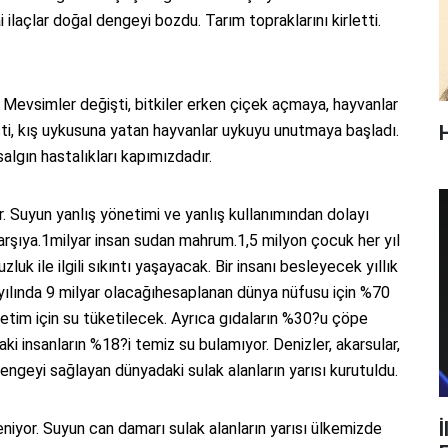
ai ilaçlar doğal dengeyi bozdu. Tarım topraklarını kirletti.
 Mevsimler değişti, bitkiler erken çiçek açmaya, hayvanlar
ti, kış uykusuna yatan hayvanlar uykuyu unutmaya başladı.
 salgın hastalıkları kapımızdadır.
. Suyun yanlış yönetimi ve yanlış kullanımından dolayı
arşıya.1milyar insan sudan mahrum.1,5 milyon çocuk her yıl
zluk ile ilgili sıkıntı yaşayacak. Bir insanı besleyecek yıllık
0 yılında 9 milyar olacağıhesaplanan dünya nüfusu için %70
retim için su tüketilecek. Ayrıca gıdaların %30?u çöpe
ki insanların %18?i temiz su bulamıyor. Denizler, akarsular,
 dengeyi sağlayan dünyadaki sulak alanların yarısı kurutuldu.
İ
irleniyor. Suyun can damarı sulak alanların yarısı ülkemizde