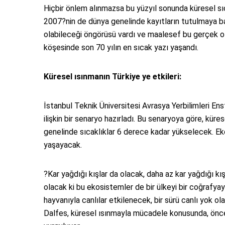
Hiçbir önlem alınmazsa bu yüzyıl sonunda küresel sıc
2007?nin de dünya genelinde kayıtların tutulmaya ba
olabileceği öngörüsü vardı ve maalesef bu gerçek o
köşesinde son 70 yılın en sıcak yazı yaşandı.
Küresel ısınmanın Türkiye ye etkileri:
İstanbul Teknik Üniversitesi Avrasya Yerbilimleri Enst
ilişkin bir senaryo hazırladı. Bu senaryoya göre, kü
genelinde sıcaklıklar 6 derece kadar yükselecek. Eko
yaşayacak.
?Kar yağdığı kışlar da olacak, daha az kar yağdığı kı
olacak ki bu ekosistemler de bir ülkeyi bir coğrafyay
hayvanıyla canlılar etkilenecek, bir sürü canlı yok ola
Dalfes, küresel ısınmayla mücadele konusunda, önceli