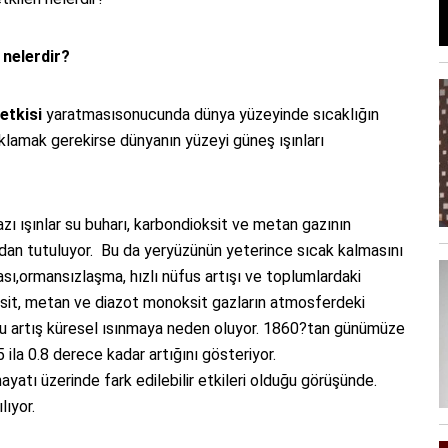
 nelerdir?
etkisi
yaratmasısonucunda dünya yüzeyinde sıcaklığın
ıklamak gerekirse dünyanın yüzeyi güneş ışınları
zı ışınlar su buharı, karbondioksit ve metan gazının
ndan tutuluyor. Bu da yeryüzünün yeterince sıcak kalmasını
sı,ormansızlaşma, hızlı nüfus artışı ve toplumlardaki
ksit, metan ve diazot monoksit gazların atmosferdeki
e bu artış küresel ısınmaya neden oluyor. 1860?tan günümüze
5 ila 0.8 derece kadar artığını gösteriyor.
hayatı üzerinde fark edilebilir etkileri olduğu görüşünde.
lıyor.