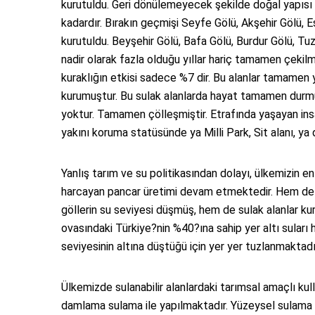
kurutuldu. Geri dönülemeyecek şekilde doğal yapısı
kadardır. Bırakın geçmişi Seyfe Gölü, Akşehir Gölü, 
kurutuldu. Beyşehir Gölü, Bafa Gölü, Burdur Gölü, Tuz
nadir olarak fazla olduğu yıllar hariç tamamen çekil
kuraklığın etkisi sadece %7 dir. Bu alanlar tamamen 
kurumuştur. Bu sulak alanlarda hayat tamamen durmuş
yoktur. Tamamen çölleşmiştir. Etrafında yaşayan insa
yakını koruma statüsünde ya Milli Park, Sit alanı, ya 
Yanlış tarım ve su politikasından dolayı, ülkemizin 
harcayan pancar üretimi devam etmektedir. Hem de
göllerin su seviyesi düşmüş, hem de sulak alanlar ku
ovasındaki Türkiye?nin %40?ına sahip yer altı suları
seviyesinin altına düştüğü için yer yer tuzlanmaktadı
Ülkemizde sulanabilir alanlardaki tarımsal amaçlı ku
damlama sulama ile yapılmaktadır. Yüzeysel sulama y