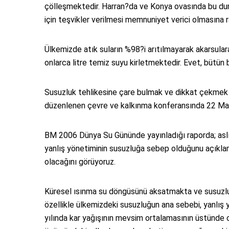
çölleşmektedir. Harran?da ve Konya ovasında bu dur
için teşvikler verilmesi memnuniyet verici olmasına r
Ülkemizde atık suların %98?i arıtılmayarak akarsulara,
onlarca litre temiz suyu kirletmektedir. Evet, bütü
Susuzluk tehlikesine çare bulmak ve dikkat çekmek iç
düzenlenen çevre ve kalkınma konferansında 22 Mar
BM 2006 Dünya Su Gününde yayınladığı raporda; aslı
yanlış yönetiminin susuzluğa sebep olduğunu açıklam
olacağını görüyoruz.
Küresel ısınma su döngüsünü aksatmakta ve susuzlu
özellikle ülkemizdeki susuzluğun ana sebebi, yanlış
yılında kar yağışının mevsim ortalamasının üstünde