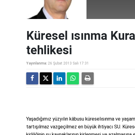
Küresel ısınma Kura
tehlikesi
Yayınlanma:
26 Şubat 2013 Salı 17:31
Yaşadığımız yüzyılın kâbusu küreselısınma ve yaşamı
tartışılmaz vazgeçilmez en büyük ihtiyacı SU. Küresel
kirliliğinin su kaynaklarının kirlenmesi ve azalmasına e