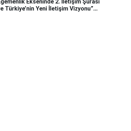
Egemenlik Ekseninde 2. İletişim Şûrası
e Türkiye’nin Yeni İletişim Vizyonu”
başlıklı makales