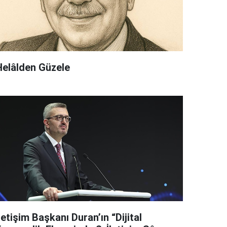
Helâlden Güzele
letişim Başkanı Duran’ın “Dijital