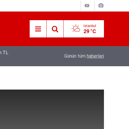
İstanbul
29 °C
12:53
Hava 40, asfalt 200 derece: Adana’da işçileri
Günün tüm
haberleri