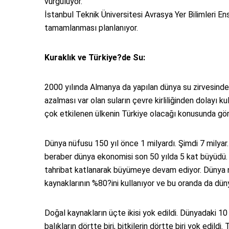
vurguluyor.
İstanbul Teknik Üniversitesi Avrasya Yer Bilimleri E
tamamlanması planlanıyor.
Kuraklık ve Türkiye?de Su:
2000 yılında Almanya da yapılan dünya su zirvesinde,
azalması var olan suların çevre kirliliğinden dolayı
çok etkilenen ülkenin Türkiye olacağı konusunda görüş
Dünya nüfusu 150 yıl önce 1 milyardı. Şimdi 7 milyar.
beraber dünya ekonomisi son 50 yılda 5 kat büyüdü
tahribat katlanarak büyümeye devam ediyor. Dünya n
kaynaklarının %80?ini kullanıyor ve bu oranda da dünya
Doğal kaynakların üçte ikisi yok edildi. Dünyadaki 1
balıkların dörtte biri, bitkilerin dörtte biri yok edildi