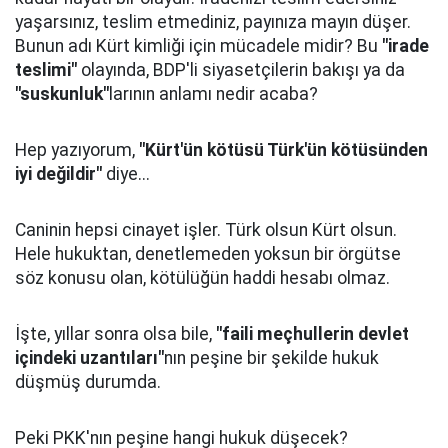
yaşarsınız, teslim etmediniz, payınıza mayın düşer.
Bunun adı Kürt kimliği için mücadele midir? Bu
"irade
teslimi"
olayında, BDP'li siyasetçilerin bakışı ya da
"suskunluk"
larının anlamı nedir acaba?
Hep yazıyorum,
"Kürt'ün kötüsü Türk'ün kötüsünden
iyi değildir"
diye...
Caninin hepsi cinayet işler. Türk olsun Kürt olsun.
Hele hukuktan, denetlemeden yoksun bir örgütse
söz konusu olan, kötülüğün haddi hesabı olmaz.
İşte, yıllar sonra olsa bile,
"faili meçhullerin devlet
içindeki uzantıları"
nın peşine bir şekilde hukuk
düşmüş durumda.
Peki PKK'nın peşine hangi hukuk düşecek?