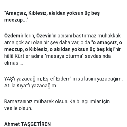
"Amaçsız, Kıblesiz, akıldan yoksun üç beş
meczup..."
Özdemir
'lerin
, Özevin
'in acısını bastırmaz muhakkak
ama çok acı olan bir şey daha var; o da
"o amaçsız, o
meczup, o Kıblesiz, o akıldan yoksun üç beş kişi"
nin
hâlâ Kürtler adına "masaya oturma" sevdasında
olması...
YAŞ'ı yazacağım, Eşref Erdem'in istifasını yazacağım,
Atilla Kıyat'ı yazacağım...
Ramazanınız mübarek olsun. Kalbi açılımlar için
vesile olsun.
Ahmet TAŞGETİREN