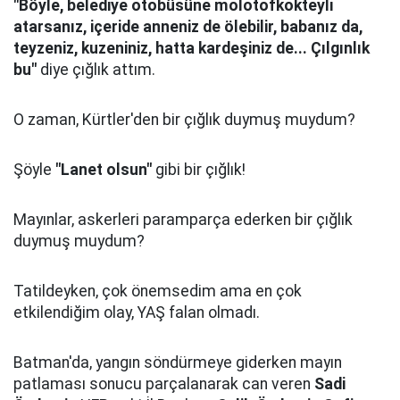
"Böyle, belediye otobüsüne molotofkokteyli
atarsanız, içeride anneniz de ölebilir, babanız da,
teyzeniz, kuzeniniz, hatta kardeşiniz de... Çılgınlık
bu"
diye çığlık attım.
O zaman, Kürtler'den bir çığlık duymuş muydum?
Şöyle
"Lanet olsun"
gibi bir çığlık!
Mayınlar, askerleri paramparça ederken bir çığlık
duymuş muydum?
Tatildeyken, çok önemsedim ama en çok
etkilendiğim olay, YAŞ falan olmadı.
Batman'da, yangın söndürmeye giderken mayın
patlaması sonucu parçalanarak can veren
Sadi