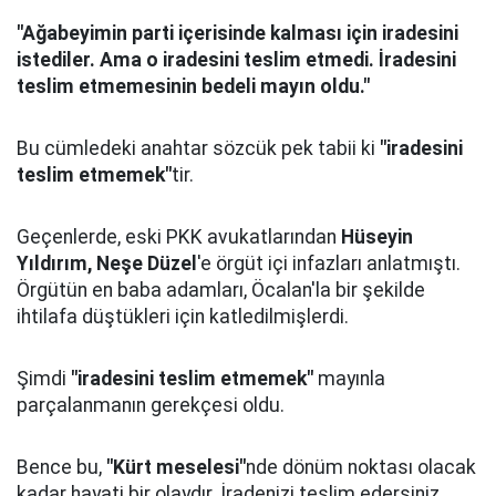
"Ağabeyimin parti içerisinde kalması için iradesini
istediler. Ama o iradesini teslim etmedi. İradesini
teslim etmemesinin bedeli mayın oldu."
Bu cümledeki anahtar sözcük pek tabii ki
"iradesini
teslim etmemek"
tir.
Geçenlerde, eski PKK avukatlarından
Hüseyin
Yıldırım,
Neşe Düzel
'e örgüt içi infazları anlatmıştı.
Örgütün en baba adamları, Öcalan'la bir şekilde
ihtilafa düştükleri için katledilmişlerdi.
Şimdi
"iradesini teslim etmemek"
mayınla
parçalanmanın gerekçesi oldu.
Bence bu,
"Kürt meselesi"
nde dönüm noktası olacak
kadar hayati bir olaydır. İradenizi teslim edersiniz