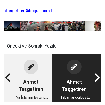
atasgetiren@bugun.com.tr
Önceki ve Sonraki Yazılar
Ahmet
Ahmet
Taşgetiren
Taşgetiren
Ya İslam'ın Bütünü
Tabanlar serbest
Olsa...
bırakılsa...