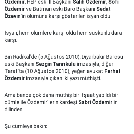
Özdemir
, HEP eski İl Başkanı
Salih Özdemir
,
Sofi
Özdemir
ve Batman eski Baro Başkanı
Sedat
Özevin
'in ölümüne karşı gösterilen isyan oldu.
İsyan, hem ölümlere karşı oldu hem suskunluklara
karşı.
Biri Radikal'de (5 Ağustos 2010), Diyarbakır Barosu
eski Başkanı
Sezgin Tanrıkulu
imzasıyla, diğeri
Taraf'ta (10 Ağustos 2010), yeğen avukat
Ferhat
Özdemir
imzasıyla çıkan iki yazı müthişti.
Ama bence çok daha müthiş bir ifşaat yapıldı bir
cümle ile Özdemir'lerin kardeşi
Sabri Özdemir
'in
dilinden.
Şu cümleye bakın: