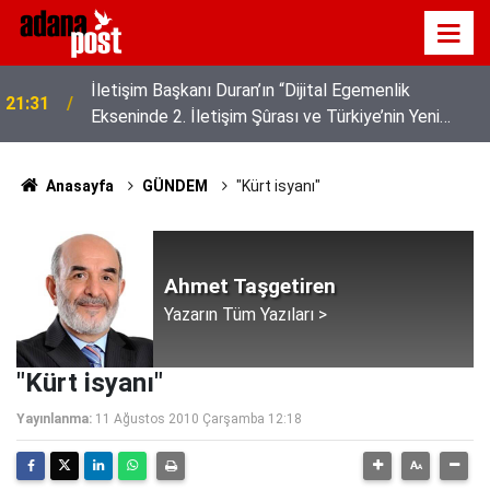
z
İletişim Başkanı Duran’ın “Dijital Egemenlik
21:31
Ekseninde 2. İletişim Şûrası ve Türkiye’nin Yeni
İletişim Vizyonu” başlıklı makales
Anasayfa
GÜNDEM
"Kürt isyanı"
Ahmet Taşgetiren
Yazarın Tüm Yazıları >
"Kürt isyanı"
Yayınlanma:
11 Ağustos 2010 Çarşamba 12:18