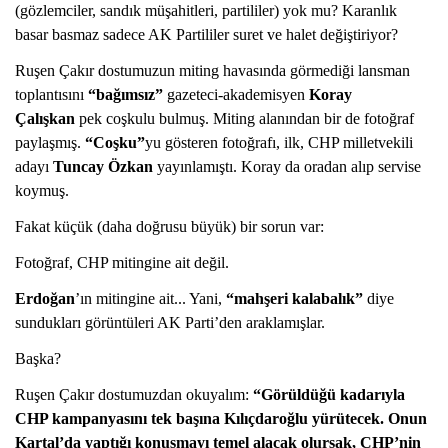
(gözlemciler, sandık müşahitleri, partililer) yok mu? Karanlık
basar basmaz sadece AK Partililer suret ve halet değiştiriyor?
Ruşen Çakır dostumuzun miting havasında görmediği lansman
toplantısını
“bağımsız”
gazeteci-akademisyen
Koray
Çalışkan
pek coşkulu bulmuş. Miting alanından bir de fotoğraf
paylaşmış.
“Coşku”
yu gösteren fotoğrafı, ilk, CHP milletvekili
adayı
Tuncay Özkan
yayınlamıştı. Koray da oradan alıp servise
koymuş.
Fakat küçük (daha doğrusu büyük) bir sorun var:
Fotoğraf, CHP mitingine ait değil.
Erdoğan
’ın mitingine ait... Yani,
“mahşeri kalabalık”
diye
sundukları görüntüleri AK Parti’den araklamışlar.
Başka?
Ruşen Çakır dostumuzdan okuyalım:
“Görüldüğü kadarıyla
CHP kampanyasını tek başına Kılıçdaroğlu yürütecek. Onun
Kartal’da yaptığı konuşmayı temel alacak olursak, CHP’nin