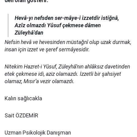
deli olan gösterir.
Hevâ-yı nefsden ser-mâye-i izzetdir istiğnâ,
Azîz olmazdı Yûsuf çekmese dâmen
Züleyhâ’dan
Nefsin hevâ ve hevesinden müstağnî olup uzak durmak,
insan için izzet ve şeref sermâyesidir.
Nitekim Hazret-i Yûsuf, Züleyhâ’nın ahlâksız davetinden
etek çekmese idi, aziz olamazdı. İzzetli bir şahsiyet
olamaz, Mısır’a vezir olamazdı.
Kalın sağlıcakla
Sait ÖZDEMİR
Uzman Psikolojik Danışman