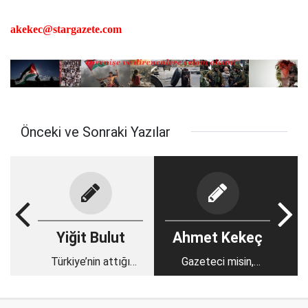
akekec@stargazete.com
Önceki ve Sonraki Yazılar
Yiğit Bulut
Ahmet Kekeç
Türkiye’nin attığı
Gazeteci misin,
adımlara dikkatli
TÜSİAD sözcüsü
bakanlar herşeyi
müsün?