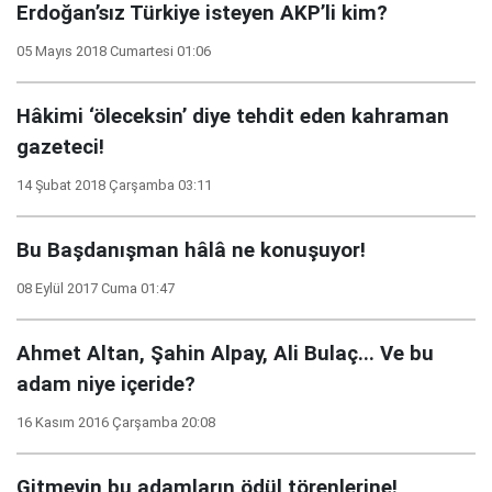
Erdoğan’sız Türkiye isteyen AKP’li kim?
05 Mayıs 2018 Cumartesi 01:06
Hâkimi ‘öleceksin’ diye tehdit eden kahraman
gazeteci!
14 Şubat 2018 Çarşamba 03:11
Bu Başdanışman hâlâ ne konuşuyor!
08 Eylül 2017 Cuma 01:47
Ahmet Altan, Şahin Alpay, Ali Bulaç... Ve bu
adam niye içeride?
16 Kasım 2016 Çarşamba 20:08
Gitmeyin bu adamların ödül törenlerine!