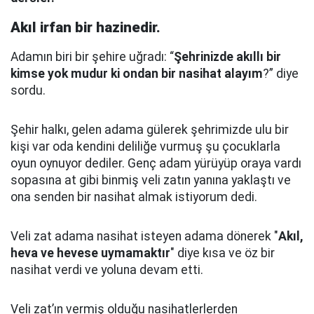
Akıl irfan bir hazinedir.
Adamın biri bir şehire uğradı: “
Şehrinizde akıllı bir
kimse yok mudur ki ondan bir nasihat alayım
?” diye
sordu.
Şehir halkı, gelen adama gülerek şehrimizde ulu bir
kişi var oda kendini deliliğe vurmuş şu çocuklarla
oyun oynuyor dediler.
Genç adam yürüyüp oraya vardı
sopasına at gibi binmiş veli zatın yanına yaklaştı
ve
ona senden bir nasihat almak istiyorum dedi.
Veli zat adama nasihat isteyen adama dönerek "
Akıl,
heva ve hevese uymamaktır
" diye kısa ve öz bir
nasihat verdi ve yoluna devam etti.
Veli zat’ın vermiş olduğu nasihatlerlerden