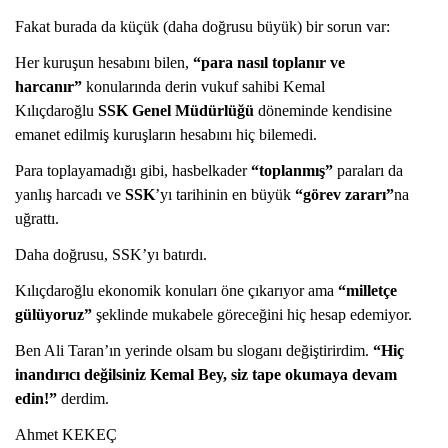
Fakat burada da küçük (daha doğrusu büyük) bir sorun var:
Her kuruşun hesabını bilen,
“para nasıl toplanır ve
harcanır”
konularında derin vukuf sahibi Kemal
Kılıçdaroğlu
SSK Genel Müdürlüğü
döneminde kendisine
emanet edilmiş kuruşların hesabını hiç bilemedi.
Para toplayamadığı gibi, hasbelkader
“toplanmış”
paraları da
yanlış harcadı ve
SSK
’yı tarihinin en büyük
“görev zararı”
na
uğrattı.
Daha doğrusu, SSK’yı batırdı.
Kılıçdaroğlu ekonomik konuları öne çıkarıyor ama
“milletçe
gülüyoruz”
şeklinde mukabele göreceğini hiç hesap edemiyor.
Ben Ali Taran’ın yerinde olsam bu sloganı değiştirirdim.
“Hiç
inandırıcı değilsiniz Kemal Bey, siz tape okumaya devam
edin!”
derdim.
Ahmet KEKEÇ