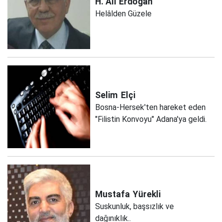
H. Ali
Erdoğan
Helâlden Güzele
Selim
Elçi
Bosna-Hersek'ten hareket eden
"Filistin Konvoyu" Adana'ya geldi.
Mustafa
Yürekli
Suskunluk, başsızlık ve
dağınıklık..