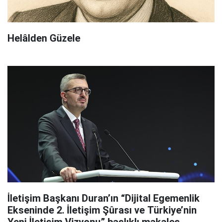
Helâlden Güzele
İletişim Başkanı Duran’ın “Dijital Egemenlik
Ekseninde 2. İletişim Şûrası ve Türkiye’nin