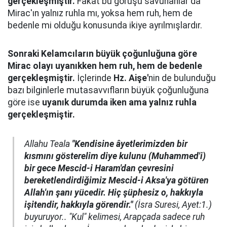
gerçekleşmiştir.
Fakat bu görüşü savunanlar da
Mirac'ın yalnız ruhla mı, yoksa hem ruh, hem de
bedenle mi olduğu konusunda ikiye ayrılmışlardır.
Sonraki Kelamcıların büyük çoğunluğuna göre
Mirac olayı uyanıkken hem ruh, hem de bedenle
gerçekleşmiştir.
İçlerinde
Hz. Aişe'
nin de bulunduğu
bazı bilginlerle mutasavvıfların büyük çoğunluğuna
göre ise
uyanık durumda iken ama yalnız ruhla
gerçekleşmiştir.
Allahu Teala
"Kendisine âyetlerimizden bir
kısmını gösterelim diye kulunu (Muhammed'i)
bir gece Mescid-i Haram'dan çevresini
bereketlendirdiğimiz Mescid-i Aksa'ya götüren
Allah'ın şanı yücedir. Hiç şüphesiz o, hakkıyla
işitendir, hakkıyla görendir."
(İsra Suresi, Ayet:1.)
buyuruyor.. "Kul" kelimesi, Arapçada sadece ruh