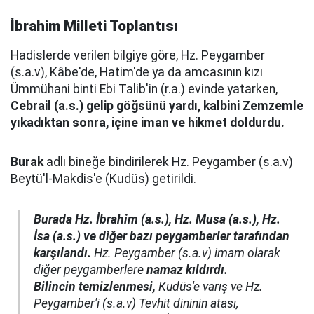
İbrahim Milleti Toplantısı
Hadislerde verilen bilgiye göre, Hz. Peygamber
(s.a.v), Kâbe'de, Hatim'de ya da amcasının kızı
Ümmühani binti Ebi Talib'in (r.a.) evinde yatarken,
Cebrail (a.s.) gelip göğsünü yardı, kalbini Zemzemle
yıkadıktan sonra, içine iman ve hikmet doldurdu.
Burak
adlı bineğe bindirilerek Hz. Peygamber (s.a.v)
Beytü'l-Makdis'e (Kudüs) getirildi.
Burada Hz. İbrahim (a.s.), Hz. Musa (a.s.), Hz.
İsa (a.s.) ve diğer bazı peygamberler tarafından
karşılandı.
Hz. Peygamber (s.a.v) imam olarak
diğer peygamberlere
namaz kıldırdı.
Bilincin temizlenmesi,
Kudüs'e varış ve Hz.
Peygamber'i (s.a.v) Tevhit dininin atası,