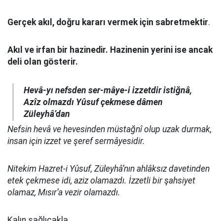
Gerçek akıl, doğru kararı vermek için sabretmektir
.
Akıl ve irfan bir hazinedir. Hazinenin yerini ise ancak
deli olan gösterir.
Hevâ-yı nefsden ser-mâye-i izzetdir istiğnâ,
Azîz olmazdı Yûsuf çekmese dâmen
Züleyhâ’dan
Nefsin hevâ ve hevesinden müstağnî olup uzak durmak,
insan için izzet ve şeref sermâyesidir.
Nitekim Hazret-i Yûsuf, Züleyhâ’nın ahlâksız davetinden
etek çekmese idi, aziz olamazdı. İzzetli bir şahsiyet
olamaz, Mısır’a vezir olamazdı.
Kalın sağlıcakla