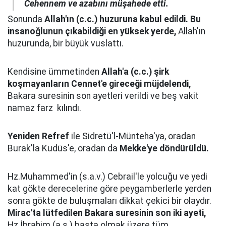
Cehennem ve azabını müşahede etti.
Sonunda
Allah'ın (c.c.) huzuruna kabul edildi. Bu
insanoğlunun çıkabildiği en yüksek yerde,
Allah'ın
huzurunda, bir büyük vuslattı.
Kendisine ümmetinden
Allah'a (c.c.) şirk
koşmayanların Cennet'e gireceği müjdelendi,
Bakara suresinin son ayetleri verildi ve beş vakit
namaz farz kılındı.
Yeniden Refref
ile Sidretü'l-Münteha'ya, oradan
Burak'la Kudüs'e, oradan da
Mekke'ye döndürüldü.
Hz.Muhammed'in (s.a.v.) Cebrail'le yolcuğu ve yedi
kat gökte derecelerine göre peygamberlerle yerden
sonra gökte de buluşmaları dikkat çekici bir olaydır.
Mirac'ta lütfedilen Bakara suresinin son iki ayeti,
Hz.İbrahim (a.s.) başta olmak üzere tüm