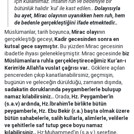
için kullanılmaz. İnsanın ruh ve bedeniyle bir
bütünlük halidir 'kul' ile kast edilen..
Dolayısıyla
bu ayet, Mirac olayının uyanıkken hem ruh, hem
de bedenle gerçekleştiğini ifade etmektedir..
Müslümanlar, tarih boyunca,
Mirac olayı
nın
gerçekleştiği geceyi,
Kadir gecesinden sonra en
kutsal gece saymıştır.
Bu yüzden Mirac gecesinin
ibadetle ihyası gelenekleşmiştir. Mirac gecesinde
biz
Müslümanlara ruhla gerçekleştireceğimiz Kur'an-ı
Kerim'de Allah'la vuslat çağrısı var.
. Göklere açılan
pencereden çıkıp kanatlanabilirsiniz, geçmişin,
bugünün ve geleceğin dürüldüğü, zamanın dışında,
sadakatin doruklarında peygamberlerle buluşup
namaz kılabilirsiniz..
Orada,
Hz. Peygamber'in
(s.a.v) ardında, Hz.İbrahim'le birlikte bütün
peygamberle, Hz. Ebu Bekir (r.a.) başta olmak üzere
bütün sahabelerle, salih kullarla, alimlerle, velilerle
ve şehitlerle saf tutup gece boyu namaz
kılabilirsiniz..
Hz:Muhammed'in (s.a.v.) şerefine,