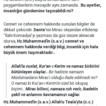
peygamberlerin mesajıdır aynı zamanda..
Bu ayetler,
insanlığın gündemine taşınabildi mi?
Cennet ve cehennem hakkında sunulan bilgiler de
dikkat çekicidir.
Dante
'nin Mirac olayından etkilenip
"İlahi Komadya"yı yazması da göz önüne alınacak
olursa,
Hz.Muhammed'in (s.a.v.) cennet ve
cehennem hakkında verdiği bilgi, insanlık için hala
büyük önem taşımaktadır..
Allah'la vuslat, Kur'an-ı Kerim ve namaz birbirini
bütünleyen olaylar..
Bir hadiste namazın
Müslümanların Mirac'ı olduğu ifade edilmedi mi?
O namaz ki Kur'an-ı Kerim'in özel bir okuyuş
biçimi..
Mirac bilinci, namaza ruh verir, ibadetin
şekil ve anlamını kavramamızı sağlar.
Hz.Muhammed'in (s.a.v.) Allah'u Teala'yla (c.c.)