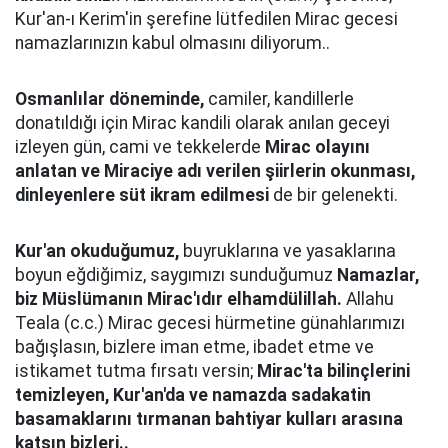
Kur'an-ı Kerim'in şerefine lütfedilen Mirac gecesi
namazlarınızın kabul olmasını diliyorum..
Osmanlılar döneminde,
camiler, kandillerle
donatıldığı için Mirac kandili olarak anılan geceyi
izleyen gün, cami ve tekkelerde
Mirac olayını
anlatan ve Miraciye adı verilen şiirlerin okunması,
dinleyenlere süt ikram edilmesi
de bir gelenekti.
Kur'an okuduğumuz,
buyruklarına ve yasaklarına
boyun eğdiğimiz, saygımızı sunduğumuz
Namazlar,
biz Müslümanın Mirac'ıdır elhamdülillah.
Allahu
Teala (c.c.) Mirac gecesi hürmetine günahlarımızı
bağışlasın, bizlere iman etme, ibadet etme ve
istikamet tutma fırsatı versin;
Mirac'ta bilinçlerini
temizleyen, Kur'an'da ve namazda sadakatin
basamaklarını tırmanan bahtiyar kulları arasına
katsın bizleri..