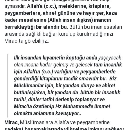
aynasıdır.
Allah'a (c.c.), meleklerine, kitaplara,
peygamberlere, ahiret gününe ve hayır şer, kaza
kader meselesine (Allah insan ilişkisi) inancın
berraklaştığı bir alandır bu.
Bütün bu iman esasları
arasında sağlıklı bağlar kurulup kurulmadığımızı
Mirac'ta görebiliriz..
İlk insandan kıyametin koptuğu anda
yaşayacak
olan insana kadar gelmiş ve gelecek
tüm insanlık
için Allah'ın (c.c.) varlığını ve peygamberlerle
gönderdiği kitaplarını tasdik sınavıdır bu.
Biz
Müslümanlar için, bir yandan dünya ve ahiret
bütünleşirken, bir yandan da bütün bir insanlık
tarihi, dinler tarihi derlenip toplanıyor ve
Mirac'ta özetlenip Hz.Muhammed'e ümmet
olmakta anlamına kavuşuyor..
Mirac,
Müslümanlara Allah'a ve peygamberine
sadakat basamaklarında yükselme imkanı sağlıyor.