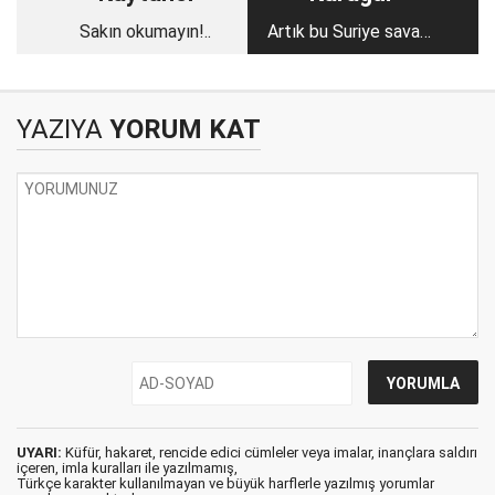
Sakın okumayın!..
Artık bu Suriye savaşı
değil! ‘Kıyamet
Savaşı’ hazırlığı var.
Dünyanın dengesi
YAZIYA
YORUM KAT
değişebilir.
UYARI:
Küfür, hakaret, rencide edici cümleler veya imalar, inançlara saldırı
içeren, imla kuralları ile yazılmamış,
Türkçe karakter kullanılmayan ve büyük harflerle yazılmış yorumlar