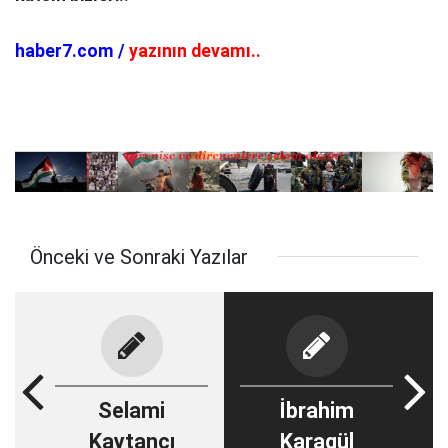
haber7.com /
yazının devamı..
Önceki ve Sonraki Yazılar
Selami
İbrahim
Kaytancı
Karagül