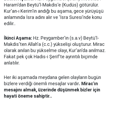
Haram'dan Beytü'l-Makdis'e (Kudüs) götürülür.
Kur'an-ı Kerim'in andığı bu aşama, gece yürüyüşü
anlamında İsra adını alır ve 'İsra Suresi'nde konu
edilir..
İkinci Aşama:
Hz. Peygamber'in (s.a.v) Beytü'l-
Makdis'ten Allah'a (c.c.) yükselişi oluşturur. Mirac
olarak anılan bu yükselme olayı, Kur'an'da anılmaz.
Fakat pek çok Hadis-i Şerif'te ayrıntılı biçimde
anlatılır.
Her iki aşamada meydana gelen olayların bugün
bizlere verdiği önemli mesajlar vardır
. Mirac'ın
mesajını almak, üzerinde düşünmek bizler için
hayati öneme sahiptir..