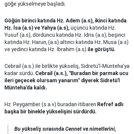
göğe yükselmeye başladı.
Göğün birinci katında Hz. Adem (a.s), ikinci katında
Hz. İsa (a.s) ve Yahya (a.s),
üçüncü katında Hz.
Yusuf (a.s), dördüncü katında Hz. İdris (a.s), beşinci
katında Hz. Harun, (a.s) altıncı katında Hz. Musa (a.s)
ve yedinci katında Hz. İbrahim (a.s)
ile görüştü.
Cebrail (a.s.) ile birlikte yükseliş, Sidretü'l-Münteha'ya
kadar sürdü.
Cebrail (a.s.), "Buradan bir parmak ucu
ileri geçecek olursam yanarım" diyerek Sidretü'l
Münteha'da kaldı.
Hz. Peygamber (s.a.v) buradan itibaren
Refref adlı
başka bir binekle yükselişini sürdürdü.
Bu yükseliş sırasında Cennet ve nimetlerini,