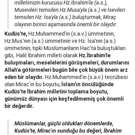
milletimizin kurucusu Hz.İbrahim'le (a.s.),
Musevileri temsilen Hz.Musa'yla (a.s.) ve İsevileri
temsilen Hz. İsa'yla (a.s.) buluşturmak, Miraç
olayının birinci aşamasında önemli bir olaydır.
Kudüs'te,
Hz.Muhammed'in (s.a.v.) ümmetinin,
Hz.Mus'nın (a.s.) ümmetinin ve Hz. İsa'nın (a.s.)
ümmetinin, tıpkı Müslümanların Hac'ta buluştukları
gibi, Halil İbrahim milleti olarak
Hz.İbrahim'le
buluşmaları, meselelerini görüşmeleri, durumlarını
Allah'a götürmeleri bugün bile çok büyük önem arz
eden bir olaydır.
Hz.Muhammed'in (s.a.v.) tecrübesi
olan Mirac'ın bu boyutu,
İslam'ın öncülüğünde
Kudüs'te İbrahim milletini toplama boyutu,
günümüz dünyası için keşfedilmemiş çok önemli
bir değerdir.
Müslümanlar, güçlü oldukları dönemlerde,
Kudüs'te, Mirac'ın sunduğu bu değeri, İbrahim