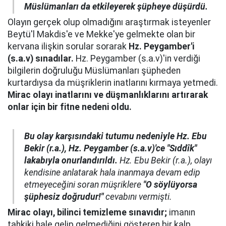
Müslümanları da etkileyerek şüpheye düşürdü.
Olayın gerçek olup olmadığını araştırmak isteyenler
Beytü'l Makdis'e ve Mekke'ye gelmekte olan bir
kervana ilişkin sorular sorarak
Hz. Peygamber'i
(s.a.v) sınadılar.
Hz. Peygamber (s.a.v)'in verdiği
bilgilerin doğruluğu Müslümanları şüpheden
kurtardıysa da müşriklerin inatlarını kırmaya yetmedi.
Mirac olayı inatlarını ve düşmanlıklarını artırarak
onlar için bir fitne nedeni oldu.
Bu olay karşısındaki tutumu nedeniyle Hz. Ebu
Bekir (r.a.), Hz. Peygamber (s.a.v)'ce "Sıddîk"
lakabıyla onurlandırıldı.
Hz. Ebu Bekir (r.a.), olayı
kendisine anlatarak hala inanmaya devam edip
etmeyeceğini soran müşriklere
"O söylüyorsa
şüphesiz doğrudur!"
cevabını vermişti.
Mirac olayı, bilinci temizleme sınavıdır;
imanın
tahkiki hale gelip gelmediğini gösteren bir kalp