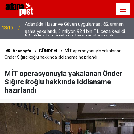
52 yıldır el emeğiyle üretiyor, mesleğin yok
13:01
olmamasına karşı direniyor
Anasayfa
GÜNDEM
MİT operasyonuyla yakalanan
Önder Sığırcıkoğlu hakkında iddianame hazırlandı
MİT operasyonuyla yakalanan Önder
Sığırcıkoğlu hakkında iddianame
hazırlandı