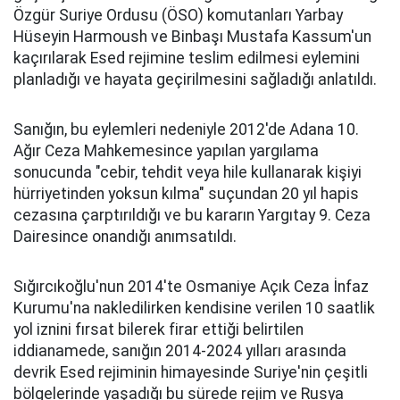
Özgür Suriye Ordusu (ÖSO) komutanları Yarbay
Hüseyin Harmoush ve Binbaşı Mustafa Kassum'un
kaçırılarak Esed rejimine teslim edilmesi eylemini
planladığı ve hayata geçirilmesini sağladığı anlatıldı.
Sanığın, bu eylemleri nedeniyle 2012'de Adana 10.
Ağır Ceza Mahkemesince yapılan yargılama
sonucunda "cebir, tehdit veya hile kullanarak kişiyi
hürriyetinden yoksun kılma" suçundan 20 yıl hapis
cezasına çarptırıldığı ve bu kararın Yargıtay 9. Ceza
Dairesince onandığı anımsatıldı.
Sığırcıkoğlu'nun 2014'te Osmaniye Açık Ceza İnfaz
Kurumu'na nakledilirken kendisine verilen 10 saatlik
yol iznini fırsat bilerek firar ettiği belirtilen
iddianamede, sanığın 2014-2024 yılları arasında
devrik Esed rejiminin himayesinde Suriye'nin çeşitli
bölgelerinde yaşadığı bu sürede rejim ve Rusya