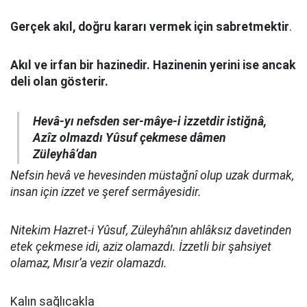
Gerçek akıl, doğru kararı vermek için sabretmektir
.
Akıl ve irfan bir hazinedir. Hazinenin yerini ise ancak
deli olan gösterir.
Hevâ-yı nefsden ser-mâye-i izzetdir istiğnâ,
Azîz olmazdı Yûsuf çekmese dâmen
Züleyhâ’dan
Nefsin hevâ ve hevesinden müstağnî olup uzak durmak,
insan için izzet ve şeref sermâyesidir.
Nitekim Hazret-i Yûsuf, Züleyhâ’nın ahlâksız davetinden
etek çekmese idi, aziz olamazdı. İzzetli bir şahsiyet
olamaz, Mısır’a vezir olamazdı.
Kalın sağlıcakla