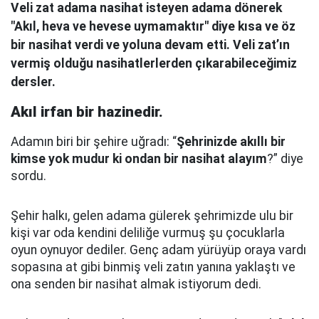
Veli zat adama nasihat isteyen adama dönerek
"Akıl, heva ve hevese uymamaktır" diye kısa ve öz
bir nasihat verdi ve yoluna devam etti. Veli zat’ın
vermiş olduğu nasihatlerlerden çıkarabileceğimiz
dersler.
Akıl irfan bir hazinedir.
Adamın biri bir şehire uğradı: “
Şehrinizde akıllı bir
kimse yok mudur ki ondan bir nasihat alayım
?” diye
sordu.
Şehir halkı, gelen adama gülerek şehrimizde ulu bir
kişi var oda kendini deliliğe vurmuş şu çocuklarla
oyun oynuyor dediler.
Genç adam yürüyüp oraya vardı
sopasına at gibi binmiş veli zatın yanına yaklaştı
ve
ona senden bir nasihat almak istiyorum dedi.