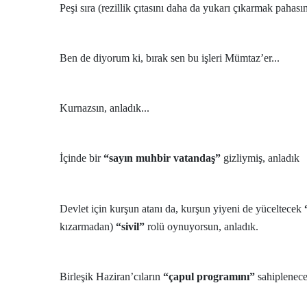
Peşi sıra (rezillik çıtasını daha da yukarı çıkarmak pahasın
Ben de diyorum ki, bırak sen bu işleri Mümtaz’er...
Kurnazsın, anladık...
İçinde bir
“sayın muhbir vatandaş”
gizliymiş, anladık
Devlet için kurşun atanı da, kurşun yiyeni de yüceltecek
kızarmadan)
“sivil”
rolü oynuyorsun, anladık.
Birleşik Haziran’cıların
“çapul programını”
sahiplenece