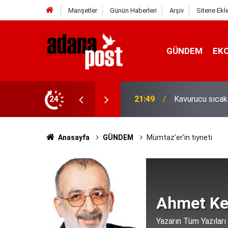
Manşetler
Günün Haberleri
Arşiv
Sitene Ekl
GÜNDEM
EK
İletişim Başkan
z yediler
24
21:31
Yeni İletişim V
Anasayfa
GÜNDEM
Mümtaz’er’in tıyneti
Ahmet Ke
Yazarın Tüm Yazıları