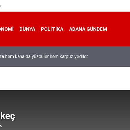
e
ONOMI
DÜNYA
POLİTİKA
ADANA GÜNDEM
ı Duran’ın “Dijital Egemenlik Ekseninde 2. İletişim Şûrası ve Türkiy
izyonu” başlıklı makales
keç
 >