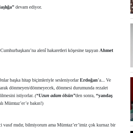
aşlığa”
devam ediyor.
 Cumhurbaşkanı’na alenî hakaretleri köşesine taşıyan
Ahmet
Onlar başka hitap biçimleriyle sesleniyorlar
Erdoğan
’a... Ve
arak dönmeyen/dönmeyecek, dönmesi durumunda rezalet
lmesini istiyorlar.
(
“Uzun adam ölsün”
den sonra,
“yandaş
lı Mümtaz’er’e bakın!)
ci vasıf mıdır, bilmiyorum ama Mümtaz’er’imiz çok kurnaz bir