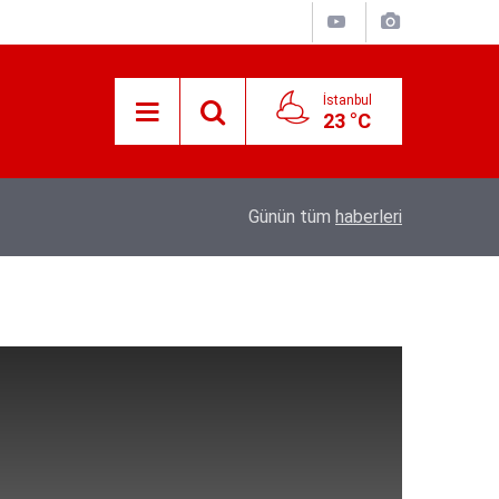
İstanbul
23 °C
e’nin
21:25
Akyaka'yı aratmayan Bucak Vadisi doğaseverl
Günün tüm
haberleri