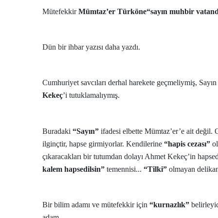
Mütefekkir
Mümtaz’er Türköne
“sayın muhbir vatand
Dün bir ihbar yazısı daha yazdı.
Cumhuriyet savcıları derhal harekete geçmeliymiş, Sayın
Kekeç
’i tutuklamalıymış.
Buradaki
“Sayın”
ifadesi elbette Mümtaz’er’e ait değil. 
ilginçtir, hapse girmiyorlar. Kendilerine
“hapis cezası”
ol
çıkaracakları bir tutumdan dolayı Ahmet Kekeç’in hapsedi
kalem hapsedilsin”
temennisi...
“Tilki”
olmayan delikan
Bir bilim adamı ve mütefekkir için
“kurnazlık”
belirleyi
adam.