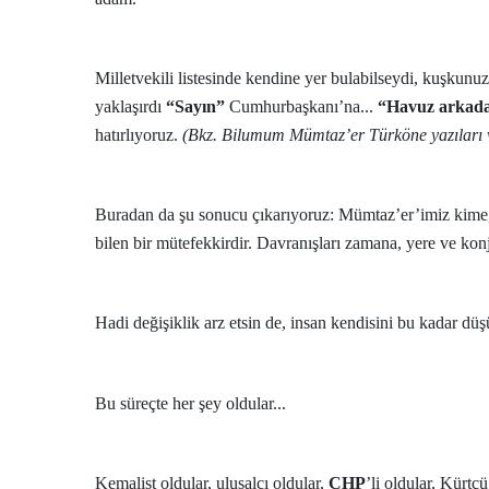
Milletvekili listesinde kendine yer bulabilseydi, kuşkunuz
yaklaşırdı
“Sayın”
Cumhurbaşkanı’na...
“Havuz arkada
hatırlıyoruz.
(Bkz. Bilumum Mümtaz’er Türköne yazıları ve
Buradan da şu sonucu çıkarıyoruz: Mümtaz’er’imiz kime, 
bilen bir mütefekkirdir. Davranışları zamana, yere ve kon
Hadi değişiklik arz etsin de, insan kendisini bu kadar d
Bu süreçte her şey oldular...
Kemalist oldular, ulusalcı oldular,
CHP
’li oldular, Kürtçü