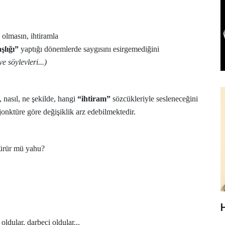
 olmasın, ihtiramla
şlığı”
yaptığı dönemlerde saygısını esirgemediğini
 söylevleri...)
nasıl, ne şekilde, hangi
“ihtiram”
sözcükleriyle sesleneceğini
jonktüre göre değişiklik arz edebilmektedir.
üşürür mü yahu?
 oldular, darbeci oldular...