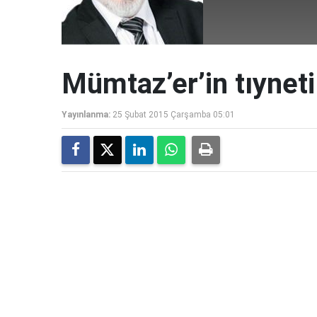
Mümtaz’er’in tıyneti
Yayınlanma:
25 Şubat 2015 Çarşamba 05:01