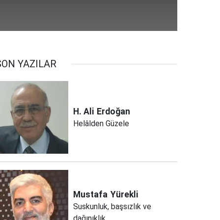
SON YAZILAR
H. Ali
Erdoğan
Helâlden Güzele
Mustafa
Yürekli
Suskunluk, başsızlık ve
dağınıklık..