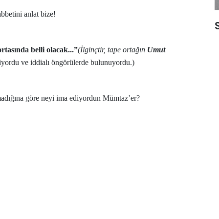
betini anlat bize!
S
tasında belli olacak...”
(İlginçtir, tape ortağın
Umut
yordu ve iddialı öngörülerde bulunuyordu.)
madığına göre neyi ima ediyordun Mümtaz’er?