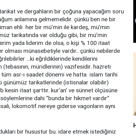
 tarikat ve dergahların bir çoğuna yapacağım soru
lduğum anlamına gelmemelidir. çünkü ben ne bir
iman ehli her bir mü'min ile kardeş, mü'min
üz tarikatında var olduğu gibi, bir mü'min
im yada liderim de olsa, o kişi % 100 itaat
şer olması münasebetiyle vardır.. çünkü nebilerde
ilebilirler ...ki eğrildiklerinde kendilerini
(tebasının, müridlerinin) vazifesidir. hazreti
tüm asr-ı saadet dönemi ve hatta islam tarihi
 günümüz tarikatlerinde (istisnalar olabilir)
kesin itaat şarttır. kur'an' ve sünnet ölçüsüne
 söylemlerine dahi ''bunda bir hikmet vardır''
misali, lokomotif nereye giderse vagonların aynı
dukları bir husustur bu. idare etmek istediğiniz