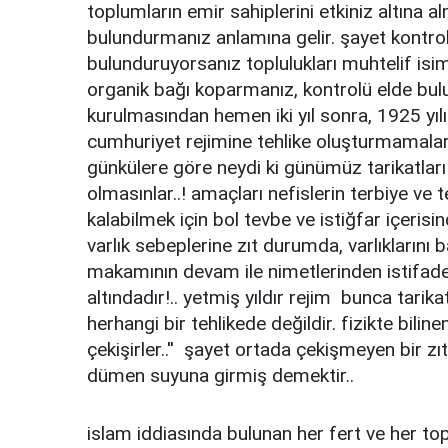
toplumların emir sahiplerini etkiniz altına a
bulundurmanız anlamına gelir. şayet kontr
bulunduruyorsanız toplulukları muhtelif isim
organik bağı koparmanız, kontrolü elde bulu
kurulmasından hemen iki yıl sonra, 1925 yıl
cumhuriyet rejimine tehlike oluşturmamaları 
günkülere göre neydi ki günümüz tarikatları
olmasınlar..! amaçları nefislerin terbiye ve 
kalabilmek için bol tevbe ve istiğfar içeris
varlık sebeplerine zıt durumda, varlıkların
makamının devam ile nimetlerinden istifade i
altındadır!.. yetmiş yıldır rejim bunca tar
herhangi bir tehlikede değildir. fizikte bilinen b
çekişirler..'' şayet ortada çekişmeyen bir zıt
dümen suyuna girmiş demektir..
islam iddiasında bulunan her fert ve her top