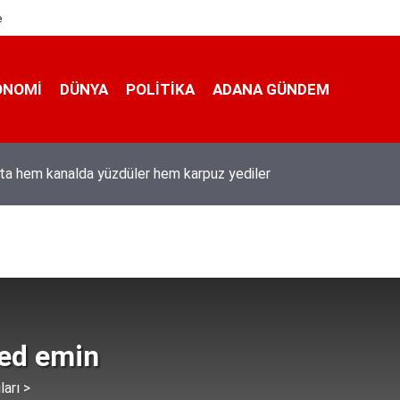
e
ONOMI
DÜNYA
POLİTİKA
ADANA GÜNDEM
ı Duran’ın “Dijital Egemenlik Ekseninde 2. İletişim Şûrası ve Türkiy
izyonu” başlıklı makales
d emin
ları >