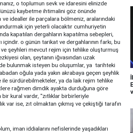
lmanız, o toplumun sevk ve idaresini elinizde
olünüzü kaybetme ihtimalini göz önünde
 ve idealler ile parçalara bölmeniz, aralarındaki
ndurmak için yeterli olacaktır cumhuriyetin
ında kapatılan dergahların kapatılma sebepleri,
içindir. o günün tarikat ve dergahlarının farkı, bu
 ve şeyhleri mevcut rejim için tehlike oluşturmuş
tezkiyesi olan, şeytanın iğvasından uzak
inde bulunmak isteyen bu oluşumlar, ya tarihteki
ı babadan oğula yada yakın akrabaya geçen şeyhlik
İ
le sürdürebilmekteler, ya da laik rejim tehlike
ikatlere rağmen dimdik ayakta durduğuna göre
v
ir kural vardır, ''zıtlıklar birbirleriyle
lık var ise, zıt olmaktan çıkmış ve çekiştiği tarafın
lum, iman iddialarını nefislerinde yaşadıkları