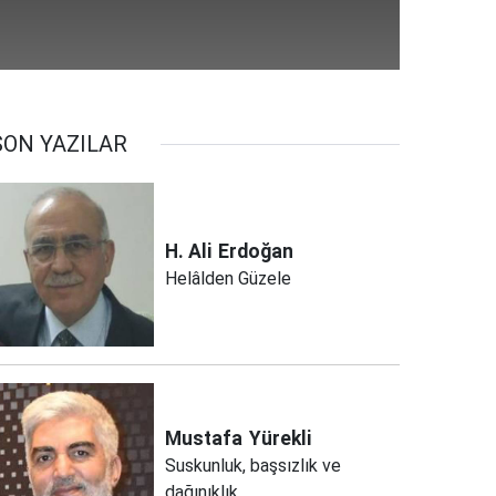
SON YAZILAR
H. Ali
Erdoğan
Helâlden Güzele
Mustafa
Yürekli
Suskunluk, başsızlık ve
dağınıklık..