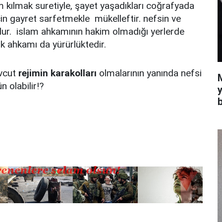
m kılmak suretiyle, şayet yaşadıkları coğrafyada
in gayret sarfetmekle mükelleftir. nefsin ve
lur. islam ahkamının hakim olmadığı yerlerde
irk ahkamı da yürürlüktedir.
evcut
rejimin karakolları
olmalarının yanında nefsi
 olabilir!?
y
b