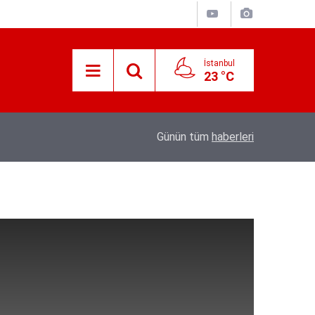
İstanbul
23 °C
e’nin
21:25
Akyaka'yı aratmayan Bucak Vadisi doğaseverl
Günün tüm
haberleri