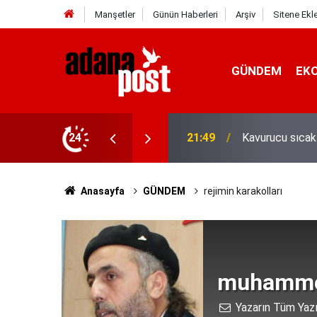
Manşetler
Günün Haberleri
Arşiv
Sitene Ekl
GÜNDEM
EK
İletişim Başkan
z yediler
24
21:31
Yeni İletişim V
Anasayfa
GÜNDEM
rejimin karakolları
muhamme
Yazarın Tüm Yazı