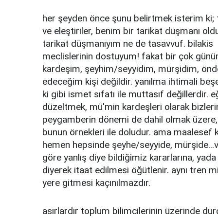
her şeyden önce şunu belirtmek isterim ki;
ve eleştiriler, benim bir tarikat düşmanı o
tarikat düşmanıyım ne de tasavvuf. bilakis 
meclislerinin dostuyum! fakat bir çok günüm
kardeşim, şeyhim/seyyidim, mürşidim, önder
edeceğim kişi değildir. yanılma ihtimali be
ki gibi ismet sıfatı ile muttasıf değillerdir. eğr
düzeltmek, mü'min kardeşleri olarak bizlerin 
peygamberin dönemi de dahil olmak üzere, 
bunun örnekleri ile doludur. ama maalesef ki
hemen hepsinde şeyhe/seyyide, mürşide...vb 
göre yanlış diye bildiğimiz kararlarına, yada
diyerek itaat edilmesi öğütlenir. aynı tren 
yere gitmesi kaçınılmazdır.
asırlardır toplum bilimcilerinin üzerinde dur