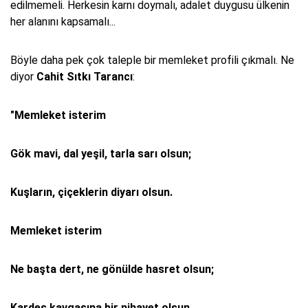
edilmemeli. Herkesin karnı doymalı, adalet duygusu ülkenin
her alanını kapsamalı...
Böyle daha pek çok taleple bir memleket profili çıkmalı. Ne
diyor
Cahit Sıtkı Tarancı
:
"Memleket isterim
Gök mavi, dal yeşil, tarla sarı olsun;
Kuşların, çiçeklerin diyarı olsun.
Memleket isterim
Ne başta dert, ne gönülde hasret olsun;
Kardeş kavgasına bir nihayet olsun.