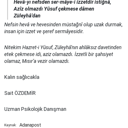
Hevâ-yı nefsden ser-mâye-i izzetdir istiğnâ,
Azîz olmazdı Yûsuf çekmese dâmen
Züleyhâ’dan
Nefsin hevâ ve hevesinden müstağnî olup uzak durmak,
insan için izzet ve şeref sermâyesidir.
Nitekim Hazret-i Yûsuf, Züleyhâ’nın ahlâksız davetinden
etek çekmese idi, aziz olamazdı. İzzetli bir şahsiyet
olamaz, Mısır’a vezir olamazdı.
Kalın sağlıcakla
Sait ÖZDEMİR
Uzman Psikolojik Danışman
Adanapost
Kaynak: