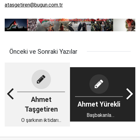
atasgetiren@bugun.com.tr
Önceki ve Sonraki Yazılar
Ahmet
Ahmet Yürekli
Taşgetiren
Başbakanla
O şarkının iktidarı...
karşılaşınca...