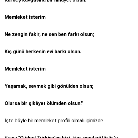
Memleket isterim
Ne zengin fakir, ne sen ben farkı olsun;
Kış günü herkesin evi barkı olsun.
Memleket isterim
Yaşamak, sevmek gibi gönülden olsun;
Olursa bir şikâyet ölümden olsun."
İşte böyle bir memleket profili olmalı içimizde.
Sonra
"O ideal Türkiye'ye bizi, kim, nasıl götürür"
e