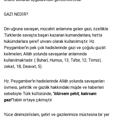
GAZİ NEDİR?
Din uğruna savaşan, mücahit anlamına gelen gazi, özellikle
Türklerde savaşta başarı kazanan kumandanlara, hatta
hükümdarlara şeref unvanı olarak kullanılmıştır. Hz.
Peygamber'in pek çok hadislerinde gazi ve çoğulu guzât
kelimeleri, Allâh yolunda savaşanlar anlamında
kullanılmaktadır. ( Buharî, Humus, 13, Ta'bir, 12; Tirmizî,
zekat, 18, Deavat, 5).
Hz. Peygamber'in hadislerinde Allâh yolunda savaşanları
övmesi, şehitlik ve gazilik hakkındaki müjde ve haberleri
sebebiyle Türk kültüründe,
"ölürsem şehit, kalırsam
gazi"
tabiri ortaya çıkmıştır.
Yüce dinimizinİslam, şehit ve gazilerimize müstesna bir yer