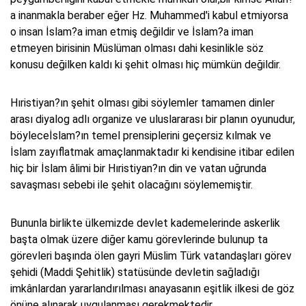
a inanmakla beraber eğer Hz. Muhammed'i kabul etmiyorsa
o insan İslam?a iman etmiş değildir ve İslam?a iman
etmeyen birisinin Müslüman olması dahi kesinlikle söz
konusu değilken kaldı ki şehit olması hiç mümkün değildir.
Hıristiyan?ın şehit olması gibi söylemler tamamen dinler
arası diyalog adlı organize ve uluslararası bir planın oyunudur,
böyleceİslam?ın temel prensiplerini geçersiz kılmak ve
İslam zayıflatmak amaçlanmaktadır ki kendisine itibar edilen
hiç bir İslam âlimi bir Hıristiyan?ın din ve vatan uğrunda
savaşması sebebi ile şehit olacağını söylememiştir.
Bununla birlikte ülkemizde devlet kademelerinde askerlik
başta olmak üzere diğer kamu görevlerinde bulunup ta
görevleri başında ölen gayri Müslim Türk vatandaşları görev
şehidi (Maddi Şehitlik) statüsünde devletin sağladığı
imkânlardan yararlandırılması anayasanın eşitlik ilkesi de göz
önüne alınarak uygulanması gerekmektedir.