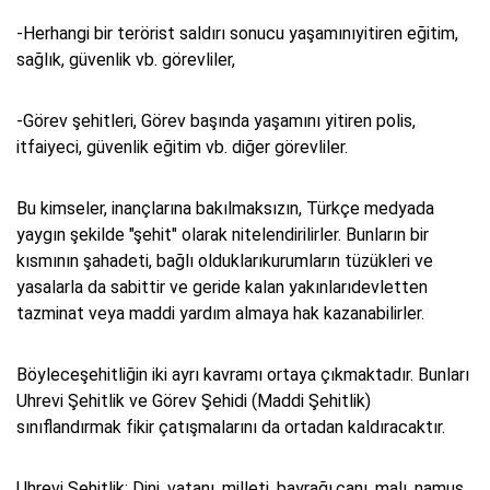
-Herhangi bir terörist saldırı sonucu yaşamınıyitiren eğitim,
sağlık, güvenlik vb. görevliler,
-Görev şehitleri, Görev başında yaşamını yitiren polis,
itfaiyeci, güvenlik eğitim vb. diğer görevliler.
Bu kimseler, inançlarına bakılmaksızın, Türkçe medyada
yaygın şekilde "şehit" olarak nitelendirilirler. Bunların bir
kısmının şahadeti, bağlı olduklarıkurumların tüzükleri ve
yasalarla da sabittir ve geride kalan yakınlarıdevletten
tazminat veya maddi yardım almaya hak kazanabilirler.
Böyleceşehitliğin iki ayrı kavramı ortaya çıkmaktadır. Bunları
Uhrevi Şehitlik ve Görev Şehidi (Maddi Şehitlik)
sınıflandırmak fikir çatışmalarını da ortadan kaldıracaktır.
Uhrevi Şehitlik: Dini, vatanı, milleti, bayrağı,canı, malı, namus