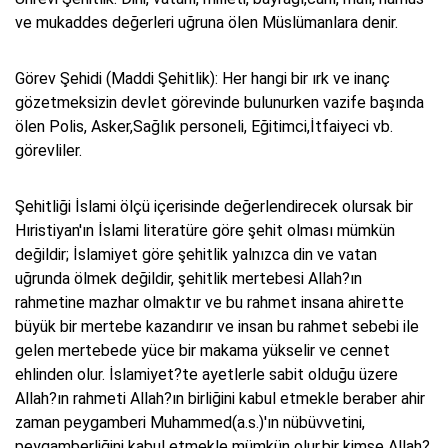
ve mukaddes değerleri uğruna ölen Müslümanlara denir.
Görev Şehidi (Maddi Şehitlik): Her hangi bir ırk ve inanç
gözetmeksizin devlet görevinde bulunurken vazife başında
ölen Polis, Asker,Sağlık personeli, Eğitimci,İtfaiyeci vb.
görevliler.
Şehitliği İslami ölçü içerisinde değerlendirecek olursak bir
Hıristiyan'ın İslami literatüre göre şehit olması mümkün
değildir; İslamiyet göre şehitlik yalnızca din ve vatan
uğrunda ölmek değildir, şehitlik mertebesi Allah?ın
rahmetine mazhar olmaktır ve bu rahmet insana ahirette
büyük bir mertebe kazandırır ve insan bu rahmet sebebi ile
gelen mertebede yüce bir makama yükselir ve cennet
ehlinden olur. İslamiyet?te ayetlerle sabit olduğu üzere
Allah?ın rahmeti Allah?ın birliğini kabul etmekle beraber ahir
zaman peygamberi Muhammed(a.s.)'ın nübüvvetini,
peygamberliğini kabul etmekle mümkün olur,bir kimse Allah?