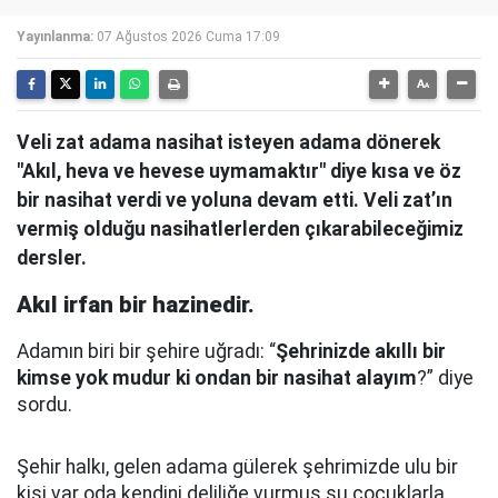
Yayınlanma:
07 Ağustos 2026 Cuma 17:09
Veli zat adama nasihat isteyen adama dönerek
"Akıl, heva ve hevese uymamaktır" diye kısa ve öz
bir nasihat verdi ve yoluna devam etti. Veli zat’ın
vermiş olduğu nasihatlerlerden çıkarabileceğimiz
dersler.
Akıl irfan bir hazinedir.
Adamın biri bir şehire uğradı: “
Şehrinizde akıllı bir
kimse yok mudur ki ondan bir nasihat alayım
?” diye
sordu.
Şehir halkı, gelen adama gülerek şehrimizde ulu bir
kişi var oda kendini deliliğe vurmuş şu çocuklarla