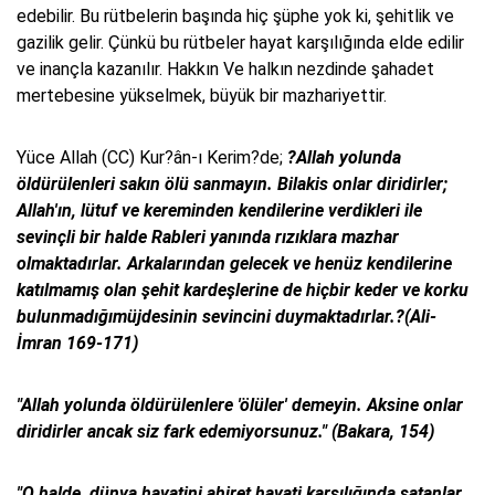
edebilir. Bu rütbelerin başında hiç şüphe yok ki, şehitlik ve
gazilik gelir. Çünkü bu rütbeler hayat karşılığında elde edilir
ve inançla kazanılır. Hakkın Ve halkın nezdinde şahadet
mertebesine yükselmek, büyük bir mazhariyettir.
Yüce Allah (CC) Kur?ân-ı Kerim?de;
?Allah yolunda
öldürülenleri sakın ölü sanmayın. Bilakis onlar diridirler;
Allah'ın, lütuf ve kereminden kendilerine verdikleri ile
sevinçli bir halde Rableri yanında rızıklara mazhar
olmaktadırlar. Arkalarından gelecek ve henüz kendilerine
katılmamış olan şehit kardeşlerine de hiçbir keder ve korku
bulunmadığımüjdesinin sevincini duymaktadırlar.?(Ali-
İmran 169-171)
"Allah yolunda öldürülenlere 'ölüler' demeyin. Aksine onlar
diridirler ancak siz fark edemiyorsunuz." (Bakara, 154)
"O halde, dünya hayatini ahiret hayati karşılığında satanlar,