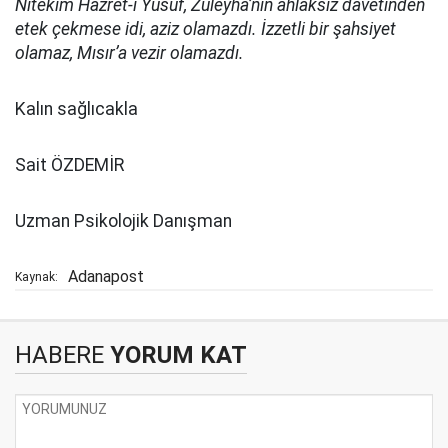
Nitekim Hazret-i Yûsuf, Züleyhâ’nın ahlâksız davetinden
etek çekmese idi, aziz olamazdı. İzzetli bir şahsiyet
olamaz, Mısır’a vezir olamazdı.
Kalın sağlıcakla
Sait ÖZDEMİR
Uzman Psikolojik Danışman
Adanapost
Kaynak:
HABERE
YORUM KAT