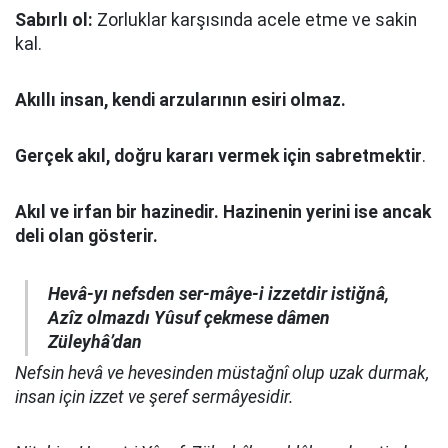
Sabırlı ol:
Zorluklar karşısında acele etme ve sakin
kal.
Akıllı insan, kendi arzularının esiri olmaz.
Gerçek akıl, doğru kararı vermek için sabretmektir
.
Akıl ve irfan bir hazinedir. Hazinenin yerini ise ancak
deli olan gösterir.
Hevâ-yı nefsden ser-mâye-i izzetdir istiğnâ,
Azîz olmazdı Yûsuf çekmese dâmen
Züleyhâ’dan
Nefsin hevâ ve hevesinden müstağnî olup uzak durmak,
insan için izzet ve şeref sermâyesidir.