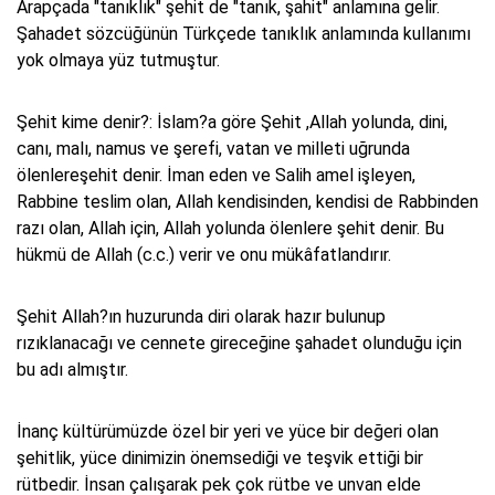
Arapçada "tanıklık" şehit de "tanık, şahit" anlamına gelir.
Şahadet sözcüğünün Türkçede tanıklık anlamında kullanımı
yok olmaya yüz tutmuştur.
Şehit kime denir?: İslam?a göre Şehit ,Allah yolunda, dini,
canı, malı, namus ve şerefi, vatan ve milleti uğrunda
ölenlereşehit denir. İman eden ve Salih amel işleyen,
Rabbine teslim olan, Allah kendisinden, kendisi de Rabbinden
razı olan, Allah için, Allah yolunda ölenlere şehit denir. Bu
hükmü de Allah (c.c.) verir ve onu mükâfatlandırır.
Şehit Allah?ın huzurunda diri olarak hazır bulunup
rızıklanacağı ve cennete gireceğine şahadet olunduğu için
bu adı almıştır.
İnanç kültürümüzde özel bir yeri ve yüce bir değeri olan
şehitlik, yüce dinimizin önemsediği ve teşvik ettiği bir
rütbedir. İnsan çalışarak pek çok rütbe ve unvan elde