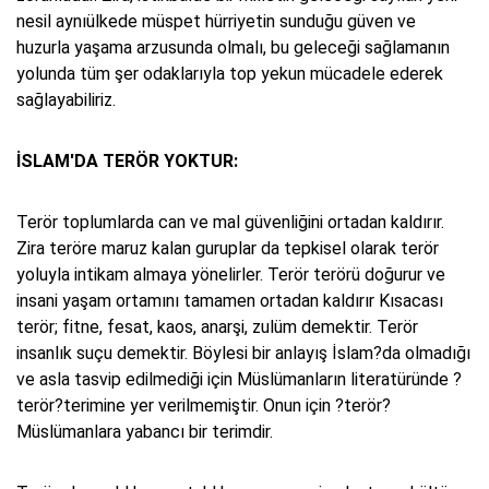
nesil aynıülkede müspet hürriyetin sunduğu güven ve
huzurla yaşama arzusunda olmalı, bu geleceği sağlamanın
yolunda tüm şer odaklarıyla top yekun mücadele ederek
sağlayabiliriz.
İSLAM'DA TERÖR YOKTUR:
Terör toplumlarda can ve mal güvenliğini ortadan kaldırır.
Zira teröre maruz kalan guruplar da tepkisel olarak terör
yoluyla intikam almaya yönelirler. Terör terörü doğurur ve
insani yaşam ortamını tamamen ortadan kaldırır Kısacası
terör; fitne, fesat, kaos, anarşi, zulüm demektir. Terör
insanlık suçu demektir. Böylesi bir anlayış İslam?da olmadığı
ve asla tasvip edilmediği için Müslümanların literatüründe ?
terör?terimine yer verilmemiştir. Onun için ?terör?
Müslümanlara yabancı bir terimdir.