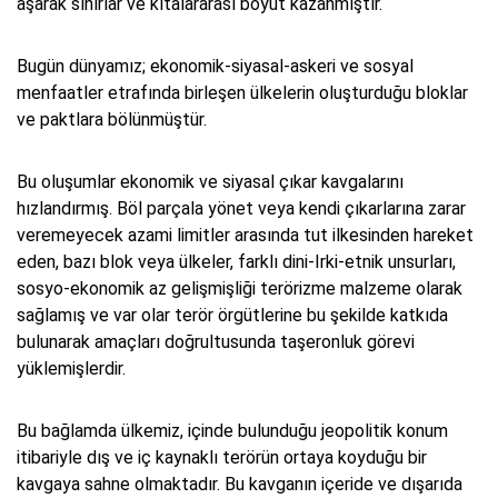
aşarak sınırlar ve kıtalararası boyut kazanmıştır.
Bugün dünyamız; ekonomik-siyasal-askeri ve sosyal
menfaatler etrafında birleşen ülkelerin oluşturduğu bloklar
ve paktlara bölünmüştür.
Bu oluşumlar ekonomik ve siyasal çıkar kavgalarını
hızlandırmış. Böl parçala yönet veya kendi çıkarlarına zarar
veremeyecek azami limitler arasında tut ilkesinden hareket
eden, bazı blok veya ülkeler, farklı dini-Irki-etnik unsurları,
sosyo-ekonomik az gelişmişliği terörizme malzeme olarak
sağlamış ve var olar terör örgütlerine bu şekilde katkıda
bulunarak amaçları doğrultusunda taşeronluk görevi
yüklemişlerdir.
Bu bağlamda ülkemiz, içinde bulunduğu jeopolitik konum
itibariyle dış ve iç kaynaklı terörün ortaya koyduğu bir
kavgaya sahne olmaktadır. Bu kavganın içeride ve dışarıda