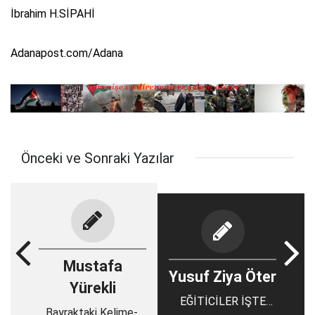
İbrahim H.SİPAHİ
Adanapost.com/Adana
Önceki ve Sonraki Yazılar
Mustafa
Yusuf Ziya Öter
Yürekli
EĞİTİCİLER İŞTE
Bayraktaki Kelime-i