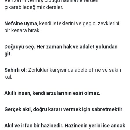
Veli zat’ın vermiş olduğu nasihatlerlerden
çıkarabileceğimiz dersler.
Nefsine uyma
, kendi isteklerini ve geçici zevklerini
bir kenara bırak.
Doğruyu seç.
Her zaman hak ve adalet yolundan
git.
Sabırlı ol:
Zorluklar karşısında acele etme ve sakin
kal.
Akıllı insan, kendi arzularının esiri olmaz.
Gerçek akıl, doğru kararı vermek için sabretmektir
.
Akıl ve irfan bir hazinedir. Hazinenin yerini ise ancak