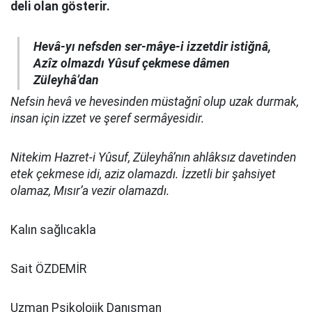
deli olan gösterir.
Hevâ-yı nefsden ser-mâye-i izzetdir istiğnâ,
Azîz olmazdı Yûsuf çekmese dâmen
Züleyhâ’dan
Nefsin hevâ ve hevesinden müstağnî olup uzak durmak,
insan için izzet ve şeref sermâyesidir.
Nitekim Hazret-i Yûsuf, Züleyhâ’nın ahlâksız davetinden
etek çekmese idi, aziz olamazdı. İzzetli bir şahsiyet
olamaz, Mısır’a vezir olamazdı.
Kalın sağlıcakla
Sait ÖZDEMİR
Uzman Psikolojik Danışman