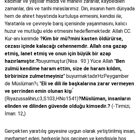
kadınlar ve yaşlılar maddi ve manevi zararlar, kaybedilen
zamanlar, dini ve tarihi miraslarımız. Din, insanın hem dünyada
hem de ahiret hayatında kurtuluşa ermesini, kendisi ile,
Yaratanla ve çevreyle barış içerisinde yaşanmasını, kalıcı
huzur ve mutluğu elde etmesini hedeflemektedir. Allah CC.
Kur-anı kerimde
?Kim bir mü?mini kasten öldürürse,
cezası içinde kalacağı cehennemdir. Allah ona gazap
etmiş, lanet etmiş ve onun için büyük bir azap
hazırlamıştır.?
buyurmuştur.(Nisa : 93 ) Yüce Allah "
Ben
zulmü kendime haram ettim, size de haram kıldım,
birbirinize zulmetmeyiniz
" buyurmaktadırHzPeygamber
de Müslüman?ı; "
Eli ve dili ile başkalarına zarar vermeyen
"
ve şerrinden emin olunan kiş
i
(Riyazussalihin,c3,S103,HNo1541)
?Müslüman, insanların
elinden ve dilinden güvende olduğu kimsedir.?
(-Tirmizi,
İman: 12,)
Gerçekten yaratılış gayesine uygun olarak yetiştirilmiş insan,
merhamet eden, herkesle hoş geçinen ve kendisiyle hoş