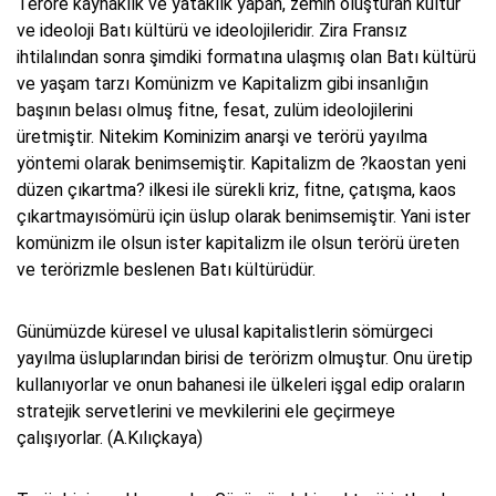
Teröre kaynaklık ve yataklık yapan, zemin oluşturan kültür
ve ideoloji Batı kültürü ve ideolojileridir. Zira Fransız
ihtilalından sonra şimdiki formatına ulaşmış olan Batı kültürü
ve yaşam tarzı Komünizm ve Kapitalizm gibi insanlığın
başının belası olmuş fitne, fesat, zulüm ideolojilerini
üretmiştir. Nitekim Kominizim anarşi ve terörü yayılma
yöntemi olarak benimsemiştir. Kapitalizm de ?kaostan yeni
düzen çıkartma? ilkesi ile sürekli kriz, fitne, çatışma, kaos
çıkartmayısömürü için üslup olarak benimsemiştir. Yani ister
komünizm ile olsun ister kapitalizm ile olsun terörü üreten
ve terörizmle beslenen Batı kültürüdür.
Günümüzde küresel ve ulusal kapitalistlerin sömürgeci
yayılma üsluplarından birisi de terörizm olmuştur. Onu üretip
kullanıyorlar ve onun bahanesi ile ülkeleri işgal edip oraların
stratejik servetlerini ve mevkilerini ele geçirmeye
çalışıyorlar. (A.Kılıçkaya)