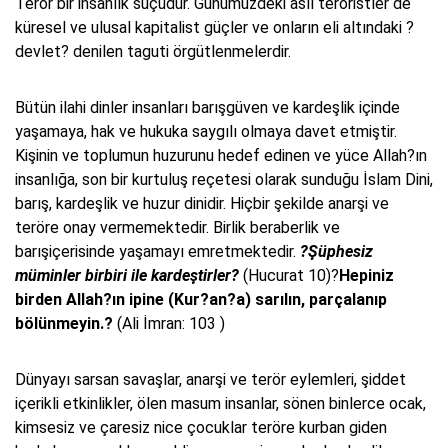
Terör bir insanlık suçudur. Günümüzdeki asıl teröristler de
küresel ve ulusal kapitalist güçler ve onların eli altındaki ?
devlet? denilen taguti örgütlenmelerdir.
Bütün ilahi dinler insanları barışgüven ve kardeşlik içinde
yaşamaya, hak ve hukuka saygılı olmaya davet etmiştir.
Kişinin ve toplumun huzurunu hedef edinen ve yüce Allah?ın
insanlığa, son bir kurtuluş reçetesi olarak sunduğu İslam Dini,
barış, kardeşlik ve huzur dinidir. Hiçbir şekilde anarşi ve
teröre onay vermemektedir. Birlik beraberlik ve
barışiçerisinde yaşamayı emretmektedir.
?Şüphesiz
müminler birbiri ile kardeştirler?
(Hucurat 10)?
Hepiniz
birden Allah?ın ipine (Kur?an?a) sarılın, parçalanıp
bölünmeyin.?
(Ali İmran: 103 )
Dünyayı sarsan savaşlar, anarşi ve terör eylemleri, şiddet
içerikli etkinlikler, ölen masum insanlar, sönen binlerce ocak,
kimsesiz ve çaresiz nice çocuklar teröre kurban giden