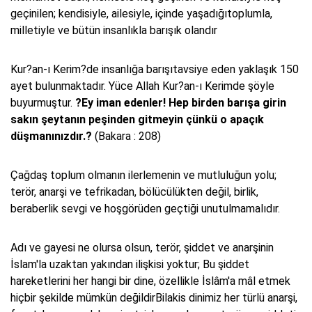
geçinilen; kendisiyle, ailesiyle, içinde yaşadığıtoplumla,
milletiyle ve bütün insanlıkla barışık olandır
Kur?an-ı Kerim?de insanlığa barışıtavsiye eden yaklaşık 150
ayet bulunmaktadır. Yüce Allah Kur?an-ı Kerimde şöyle
buyurmuştur.
?Ey iman edenler! Hep birden barışa girin
sakın şeytanın peşinden gitmeyin çünkü o apaçık
düşmanınızdır.?
(Bakara : 208)
Çağdaş toplum olmanın ilerlemenin ve mutluluğun yolu;
terör, anarşi ve tefrikadan, bölücülükten değil, birlik,
beraberlik sevgi ve hoşgörüden geçtiği unutulmamalıdır.
Adı ve gayesi ne olursa olsun, terör, şiddet ve anarşinin
İslam'la uzaktan yakından ilişkisi yoktur; Bu şiddet
hareketlerini her hangi bir dine, özellikle İslâm'a mâl etmek
hiçbir şekilde mümkün değildirBilakis dinimiz her türlü anarşi,