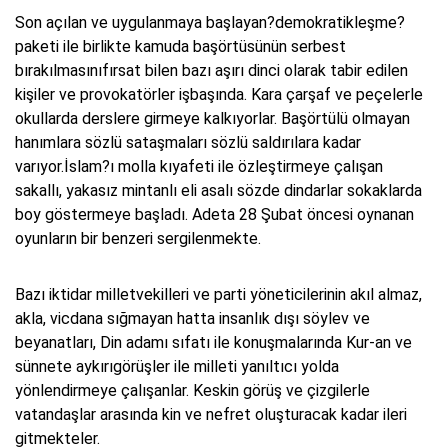
Son açılan ve uygulanmaya başlayan?demokratikleşme?
paketi ile birlikte kamuda başörtüsünün serbest
bırakılmasınıfırsat bilen bazı aşırı dinci olarak tabir edilen
kişiler ve provokatörler işbaşında. Kara çarşaf ve peçelerle
okullarda derslere girmeye kalkıyorlar. Başörtülü olmayan
hanımlara sözlü sataşmaları sözlü saldırılara kadar
varıyor.İslam?ı molla kıyafeti ile özleştirmeye çalışan
sakallı, yakasız mintanlı eli asalı sözde dindarlar sokaklarda
boy göstermeye başladı. Adeta 28 Şubat öncesi oynanan
oyunların bir benzeri sergilenmekte.
Bazı iktidar milletvekilleri ve parti yöneticilerinin akıl almaz,
akla, vicdana sığmayan hatta insanlık dışı söylev ve
beyanatları, Din adamı sıfatı ile konuşmalarında Kur-an ve
sünnete aykırıgörüşler ile milleti yanıltıcı yolda
yönlendirmeye çalışanlar. Keskin görüş ve çizgilerle
vatandaşlar arasında kin ve nefret oluşturacak kadar ileri
gitmekteler.