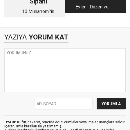
Sipahi
Evler - Düzen ve
10 Muharrem?in
Arkası
Önemi ve Aşure Günü
YAZIYA
YORUM KAT
UYARI:
Küfür, hakaret, rencide edici cümleler veya imalar, inançlara saldırı
içeren, imla kuralları ile yazılmamış,