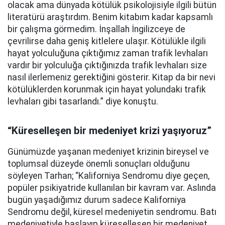
olacak ama dünyada kötülük psikolojisiyle ilgili bütün
literatürü araştırdım. Benim kitabım kadar kapsamlı
bir çalışma görmedim. İnşallah İngilizceye de
çevrilirse daha geniş kitlelere ulaşır. Kötülükle ilgili
hayat yolculuğuna çıktığımız zaman trafik levhaları
vardır bir yolculuğa çıktığınızda trafik levhaları size
nasıl ilerlemeniz gerektiğini gösterir. Kitap da bir nevi
kötülüklerden korunmak için hayat yolundaki trafik
levhaları gibi tasarlandı.” diye konuştu.
“Küreselleşen bir medeniyet krizi yaşıyoruz”
Günümüzde yaşanan medeniyet krizinin bireysel ve
toplumsal düzeyde önemli sonuçları olduğunu
söyleyen Tarhan; “Kaliforniya Sendromu diye geçen,
popüler psikiyatride kullanılan bir kavram var. Aslında
bugün yaşadığımız durum sadece Kaliforniya
Sendromu değil, küresel medeniyetin sendromu. Batı
medeniyetiyle başlayıp küreselleşen bir medeniyet