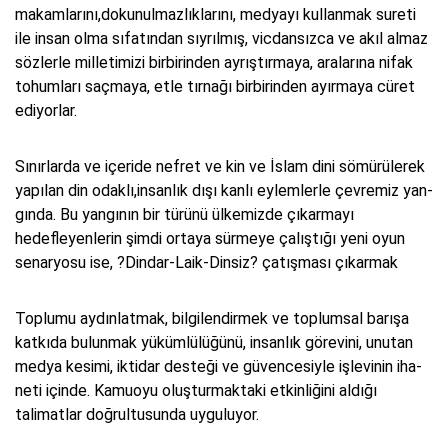
makamlarını,dokunulmazlıklarını, medyayı kullanmak sureti
ile insan olma sıfatından sıyrılmış, vicdansızca ve akıl almaz
sözlerle milletimizi birbirinden ayrıştırmaya, aralarına nifak
tohumları saçmaya, etle tırnağı birbirinden ayırmaya cüret
ediyorlar.
Sı­nır­lar­da ve içeri­de nef­ret ve kin ve İs­lam di­ni sö­mü­rü­le­rek
ya­pı­lan din odak­lı,in­san­lık dı­şı kan­lı ey­lem­ler­le çev­re­miz yan­
gın­da. Bu yangının bir türünü ülkemizde çıkarmayı
hedefleyenlerin şimdi ortaya sürmeye çalıştığı yeni oyun
senaryosu ise, ?Dindar-Laik-Dinsiz? çatışması çıkarmak
Top­lu­mu ay­dın­lat­mak, bil­gi­len­dir­mek ve top­lum­sal ba­rı­şa
kat­kı­da bu­lun­mak yükümlülü­ğü­nü, in­san­lık gö­re­vi­ni, unu­tan
med­ya ke­si­mi, ik­ti­dar des­te­ği ve gü­ven­ce­siy­le işlevi­nin iha­
ne­ti içinde. Ka­mu­oyu oluş­tur­mak­ta­ki et­kin­li­ği­ni aldığı
talimatlar doğrultusunda uyguluyor.