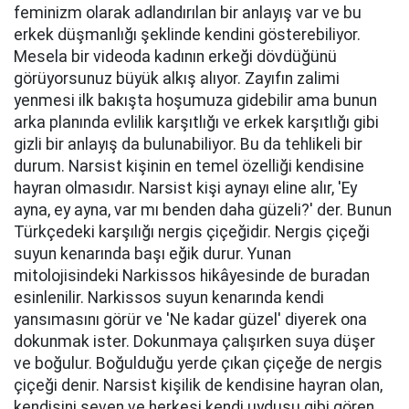
feminizm olarak adlandırılan bir anlayış var ve bu
erkek düşmanlığı şeklinde kendini gösterebiliyor.
Mesela bir videoda kadının erkeği dövdüğünü
görüyorsunuz büyük alkış alıyor. Zayıfın zalimi
yenmesi ilk bakışta hoşumuza gidebilir ama bunun
arka planında evlilik karşıtlığı ve erkek karşıtlığı gibi
gizli bir anlayış da bulunabiliyor. Bu da tehlikeli bir
durum. Narsist kişinin en temel özelliği kendisine
hayran olmasıdır. Narsist kişi aynayı eline alır, 'Ey
ayna, ey ayna, var mı benden daha güzeli?' der. Bunun
Türkçedeki karşılığı nergis çiçeğidir. Nergis çiçeği
suyun kenarında başı eğik durur. Yunan
mitolojisindeki Narkissos hikâyesinde de buradan
esinlenilir. Narkissos suyun kenarında kendi
yansımasını görür ve 'Ne kadar güzel' diyerek ona
dokunmak ister. Dokunmaya çalışırken suya düşer
ve boğulur. Boğulduğu yerde çıkan çiçeğe de nergis
çiçeği denir. Narsist kişilik de kendisine hayran olan,
kendisini seven ve herkesi kendi uydusu gibi gören