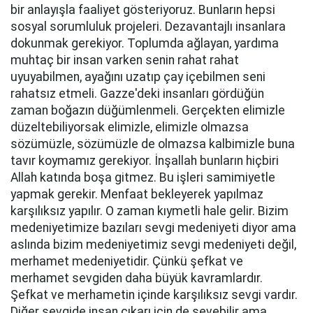
bir anlayışla faaliyet gösteriyoruz. Bunların hepsi
sosyal sorumluluk projeleri. Dezavantajlı insanlara
dokunmak gerekiyor. Toplumda ağlayan, yardıma
muhtaç bir insan varken senin rahat rahat
uyuyabilmen, ayağını uzatıp çay içebilmen seni
rahatsız etmeli. Gazze'deki insanları gördüğün
zaman boğazın düğümlenmeli. Gerçekten elimizle
düzeltebiliyorsak elimizle, elimizle olmazsa
sözümüzle, sözümüzle de olmazsa kalbimizle buna
tavır koymamız gerekiyor. İnşallah bunların hiçbiri
Allah katında boşa gitmez. Bu işleri samimiyetle
yapmak gerekir. Menfaat bekleyerek yapılmaz
karşılıksız yapılır. O zaman kıymetli hale gelir. Bizim
medeniyetimize bazıları sevgi medeniyeti diyor ama
aslında bizim medeniyetimiz sevgi medeniyeti değil,
merhamet medeniyetidir. Çünkü şefkat ve
merhamet sevgiden daha büyük kavramlardır.
Şefkat ve merhametin içinde karşılıksız sevgi vardır.
Diğer sevgide insan çıkarı için de sevebilir ama