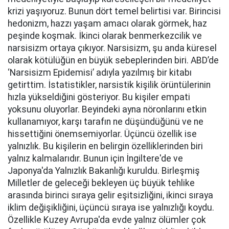
krizi yaşıyoruz. Bunun dört temel belirtisi var. Birincisi
hedonizm, hazzı yaşam amacı olarak görmek, haz
peşinde koşmak. İkinci olarak benmerkezcilik ve
narsisizm ortaya çıkıyor. Narsisizm, şu anda küresel
olarak kötülüğün en büyük sebeplerinden biri. ABD’de
‘Narsisizm Epidemisi’ adıyla yazılmış bir kitabı
getirttim. İstatistikler, narsistik kişilik örüntülerinin
hızla yükseldiğini gösteriyor. Bu kişiler empati
yoksunu oluyorlar. Beyindeki ayna nöronlarını etkin
kullanamıyor, karşı tarafın ne düşündüğünü ve ne
hissettiğini önemsemiyorlar. Üçüncü özellik ise
yalnızlık. Bu kişilerin en belirgin özelliklerinden biri
yalnız kalmalarıdır. Bunun için İngiltere'de ve
Japonya'da Yalnızlık Bakanlığı kuruldu. Birleşmiş
Milletler de geleceği bekleyen üç büyük tehlike
arasında birinci sıraya gelir eşitsizliğini, ikinci sıraya
iklim değişikliğini, üçüncü sıraya ise yalnızlığı koydu.
Özellikle Kuzey Avrupa'da evde yalnız ölümler çok