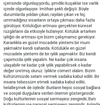
içerisinde olgunlaşıyordu, şimdiki kuşaklar ise varlık
içinde olgunlaşıyor. İmtihan şekli değişti. Böyle
durumlarda yoldan çıkan, raydan çıkan ve hiç
ummadığınız insanların ortaya çıkması daha fazla
görülüyor. Kötülüğün artması gerçekten küresel
rüzgârların da etkisiyle hızlanıyor. Kötülük artarken
iyiliğin de artması için bizim çalışmamız gerekiyor.
Karanlıkla en güzel mücadele yöntemi bir mum
yakmaktır kendi sahanda. Kötülükle en güzel
mücadele yöntemi de bir iyilik yapmaktır. Biz kendi
çapımızda iyilik yapalım. Ne kadar çok insana
ulaşabilir ne kadar çok iyilik yapabilirsek o kadar
değer üretmiş oluruz. İyilikte cömert olalım. Bizim
kültürümüzde selam vermek sadaka kabul edilir. Bir
insana tebessüm etmek sadaka kabul edilir,
helalleşmek de öyledir. Bunların hepsi sosyal bağlara
ve sosyal duygulara verilen önemin göstergesidir.
Doğu kültürlerinin sosyal sermayesi zengindir, Batı
kültürlerinin ise parasal sermayesi zengindir. Aslında