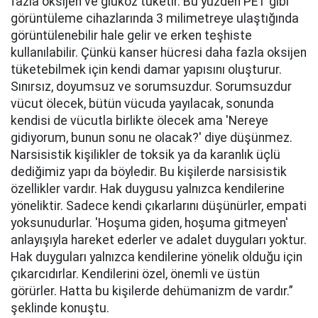
fazla oksijen ve glukoz tüketir. Bu yüzden PET gibi
görüntüleme cihazlarında 3 milimetreye ulaştığında
görüntülenebilir hale gelir ve erken teşhiste
kullanılabilir. Çünkü kanser hücresi daha fazla oksijen
tüketebilmek için kendi damar yapısını oluşturur.
Sınırsız, doyumsuz ve sorumsuzdur. Sorumsuzdur
vücut ölecek, bütün vücuda yayılacak, sonunda
kendisi de vücutla birlikte ölecek ama 'Nereye
gidiyorum, bunun sonu ne olacak?' diye düşünmez.
Narsisistik kişilikler de toksik ya da karanlık üçlü
dediğimiz yapı da böyledir. Bu kişilerde narsisistik
özellikler vardır. Hak duygusu yalnızca kendilerine
yöneliktir. Sadece kendi çıkarlarını düşünürler, empati
yoksunudurlar. 'Hoşuma giden, hoşuma gitmeyen'
anlayışıyla hareket ederler ve adalet duyguları yoktur.
Hak duyguları yalnızca kendilerine yönelik olduğu için
çıkarcıdırlar. Kendilerini özel, önemli ve üstün
görürler. Hatta bu kişilerde dehümanizm de vardır.”
şeklinde konuştu.