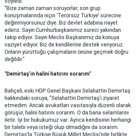
söyledi:
"Bize zaman zaman soruyorlar; son grup
konuşmalarında niçin ‘Terörsüz Türkiye’ sürecine
değinmiyorsunuz diye. Biz devlet adabına riayet
ederiz. Sayın Cumhurbaşkanımız süreci yakından
takip ediyor. Sayın Meclis Başkanımız da konuya
vaziyet ediyor. Biz de kendilerine destek veriyoruz.
Onların yürüttüğü çalışmaların önüne geçmek doğru
değildir."
"Demirtaş’ın halini hatırını sorarım"
Bahçeli, eski HDP Genel Başkanı Selahattin Demirtaş
hakkındaki soruya, "Selahattin Demirtaş’ı ziyaret
etmedim. Ancak avukatları vasıtasıyla düzenli olarak
görüşür, halini hatırını sorarım. O da bana selamlarını
iletir. İyi bir hukukumuz var. Ayrıca kendisinin herhangi
bir talebi veya isteği olup olmadığını da sorarım.
Demirtaş’la Türkiye Büyük Millet Meclisi’nde birlikte