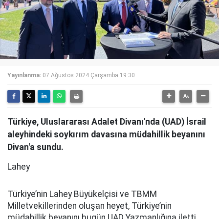
Yayınlanma:
07 Ağustos 2024 Çarşamba 19:30
Türkiye, Uluslararası Adalet Divanı'nda (UAD) İsrail
aleyhindeki soykırım davasına müdahillik beyanını
Divan'a sundu.
Lahey
Türkiye’nin Lahey Büyükelçisi ve TBMM
Milletvekillerinden oluşan heyet, Türkiye’nin
müdahillik beyanını bugün UAD Yazmanlığına iletti.