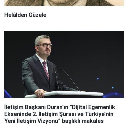
Helâlden Güzele
İletişim Başkanı Duran’ın “Dijital Egemenlik
Ekseninde 2. İletişim Şûrası ve Türkiye’nin
Yeni İletişim Vizyonu” başlıklı makales