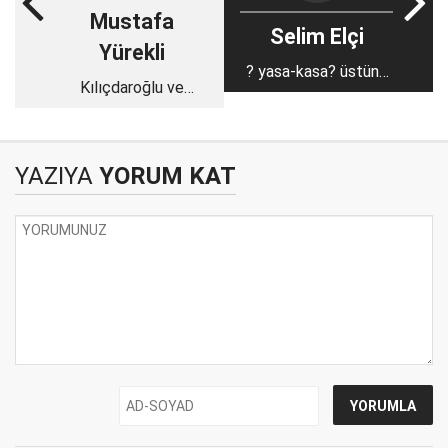
Mustafa
Selim Elçi
Yürekli
? yasa-kasa? üstüne
Kılıçdaroğlu ve
basa basa?.
Cindoruk Erdoğan'a
muhalefet edebilir
mi?
YAZIYA
YORUM KAT