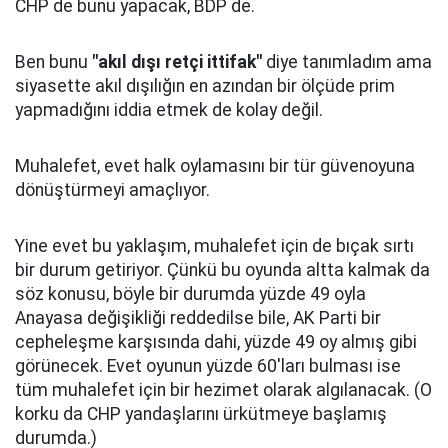
CHP de bunu yapacak, BDP de.
Ben bunu
"akıl dışı retçi ittifak"
diye tanımladım ama
siyasette akıl dışılığın en azından bir ölçüde prim
yapmadığını iddia etmek de kolay değil.
Muhalefet, evet halk oylamasını bir tür güvenoyuna
dönüştürmeyi amaçlıyor.
Yine evet bu yaklaşım, muhalefet için de bıçak sırtı
bir durum getiriyor. Çünkü bu oyunda altta kalmak da
söz konusu, böyle bir durumda yüzde 49 oyla
Anayasa değişikliği reddedilse bile, AK Parti bir
cepheleşme karşısında dahi, yüzde 49 oy almış gibi
görünecek. Evet oyunun yüzde 60'ları bulması ise
tüm muhalefet için bir hezimet olarak algılanacak. (O
korku da CHP yandaşlarını ürkütmeye başlamış
durumda.)