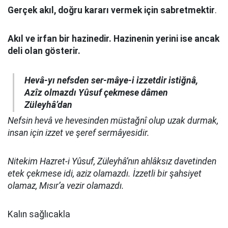
Gerçek akıl, doğru kararı vermek için sabretmektir
.
Akıl ve irfan bir hazinedir. Hazinenin yerini ise ancak
deli olan gösterir.
Hevâ-yı nefsden ser-mâye-i izzetdir istiğnâ,
Azîz olmazdı Yûsuf çekmese dâmen
Züleyhâ’dan
Nefsin hevâ ve hevesinden müstağnî olup uzak durmak,
insan için izzet ve şeref sermâyesidir.
Nitekim Hazret-i Yûsuf, Züleyhâ’nın ahlâksız davetinden
etek çekmese idi, aziz olamazdı. İzzetli bir şahsiyet
olamaz, Mısır’a vezir olamazdı.
Kalın sağlıcakla