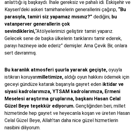
anlattığı iş başkaydı. İhale gereksiz ve pahalı idi. Eskişehir ve
Kayseri’deki askeri tamirhanelerin generallerini çağırıp,
“Bu
parasıyla, tamiri siz yapamaz mısınız?”
dediğini,
bu
vatanperver generallerin çok
sevindiklerini,
“Atölyelerimizi geliştirir tamiri yaparız.
Gelecek sene de başka ülkelerin tanklarını tamir ederek,
parayı hazineye iade ederiz” demişler. Ama Çevik Bir, onlara
sert davranmış.
Bu karanlık atmosferi şuurla yararak geçişte,
oyuyla
istikrarı koruyan
milletimize,
aldığı oyun hakkını ödemek için
geceyi gündüze katarak başarıyla gayret eden
iktidar ve
siyasi kadrolarımıza, YTSAM kadrolarımıza, Ermeni
Meselesi araştırma gruplarına, başkanı Hasan Celal
Güzel Beye teşekkür ediyorum.
Gençliğinden beri, millet
hizmetinde hep gayret ve heyecanla koşan ve üreten Hasan
Celal Güzel Beye, Allah’tan daha nice güzel hizmetlerin
nasibini diliyorum.