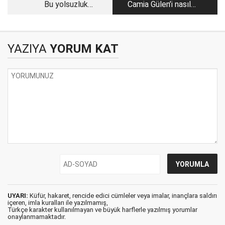
Bu yolsuzluk
Camia Gülen’i nasıl
iddiasının
dinliyor?
çözülmeden
kapanacağı
YAZIYA
YORUM KAT
anlaşılmıştır,
UYARI:
Küfür, hakaret, rencide edici cümleler veya imalar, inançlara saldırı
içeren, imla kuralları ile yazılmamış,
Türkçe karakter kullanılmayan ve büyük harflerle yazılmış yorumlar
onaylanmamaktadır.