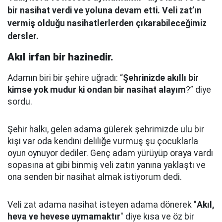
bir nasihat verdi ve yoluna devam etti. Veli zat’ın
vermiş olduğu nasihatlerlerden çıkarabileceğimiz
dersler.
Akıl irfan bir hazinedir.
Adamın biri bir şehire uğradı: “
Şehrinizde akıllı bir
kimse yok mudur ki ondan bir nasihat alayım
?” diye
sordu.
Şehir halkı, gelen adama gülerek şehrimizde ulu bir
kişi var oda kendini deliliğe vurmuş şu çocuklarla
oyun oynuyor dediler.
Genç adam yürüyüp oraya vardı
sopasına at gibi binmiş veli zatın yanına yaklaştı
ve
ona senden bir nasihat almak istiyorum dedi.
Veli zat adama nasihat isteyen adama dönerek "
Akıl,
heva ve hevese uymamaktır
" diye kısa ve öz bir