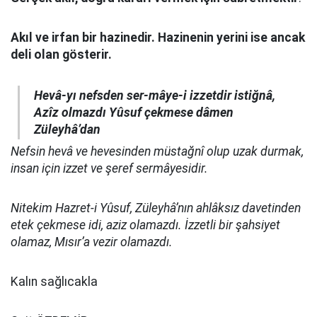
Akıl ve irfan bir hazinedir. Hazinenin yerini ise ancak
deli olan gösterir.
Hevâ-yı nefsden ser-mâye-i izzetdir istiğnâ,
Azîz olmazdı Yûsuf çekmese dâmen
Züleyhâ’dan
Nefsin hevâ ve hevesinden müstağnî olup uzak durmak,
insan için izzet ve şeref sermâyesidir.
Nitekim Hazret-i Yûsuf, Züleyhâ’nın ahlâksız davetinden
etek çekmese idi, aziz olamazdı. İzzetli bir şahsiyet
olamaz, Mısır’a vezir olamazdı.
Kalın sağlıcakla