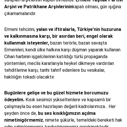
Arşivi ve Patrikhane Arşivlerinin
kapalı olması, gün ışığına
çıkamamalarıdır.
Ermeni tehcirini,
yalan ve iftiralarla, Türkiye’nin huzuruna
ve kalkınmasına karşı, bir asırdan beri, engel olarak
kullanmak isteyenler,
bazan terörle, bazan savaşta
Ermenileri, kendi ülke halkına karşı düşman yaparak kullanan
Cihan harbinin işgalcilerinin katıldığı türlü propaganda
yöntemleri, meclis kararlarıyla heykel dikmeye vardırılan
tehditlerine karşı, tarihi tahrif edenlere bu vesikalar,
haklılığın tokadı olacaktır.
Bugünlere gelişe ve bu güzel hizmete borcumuzu
ödeyelim.
Kısık sesimizi yükseltenlere ve kapsamlı bir
çalışmayla bu eseri hazırlayan değerli kadrolarımıza... Her
şeyden önce de,
bu ses kısıklığımızın açılma
nimetinigörmemiz
, nimete şükürle, temeldeki bereketi hak
edip sahiplenmemiz, kaybetmememiz gerekmektedir.