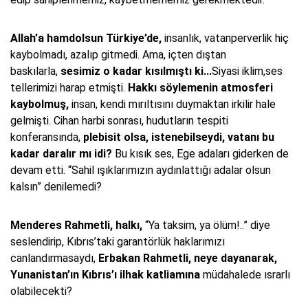
Allah’a hamdolsun Türkiye’de,
insanlık, vatanperverlik hiç
kaybolmadı, azalıp gitmedi. Ama, içten dıştan
baskılarla,
sesimiz o kadar kısılmıştı ki...
Siyasi iklim,ses
tellerimizi harap etmişti.
Hakkı söylemenin atmosferi
kaybolmuş,
insan, kendi mırıltısını duymaktan irkilir hale
gelmişti. Cihan harbi sonrası, hudutların tespiti
konferansında,
plebisit olsa, istenebilseydi, vatanı bu
kadar daralır mı idi?
Bu kısık ses, Ege adaları giderken de
devam etti. “Sahil ışıklarımızın aydınlattığı adalar olsun
kalsın” denilemedi?
Menderes Rahmetli, halkı,
“Ya taksim, ya ölüm!..” diye
seslendirip, Kıbrıs’taki garantörlük haklarımızı
canlandırmasaydı,
Erbakan Rahmetli, neye dayanarak,
Yunanistan’ın Kıbrıs’ı ilhak katliamına
müdahalede ısrarlı
olabilecekti?