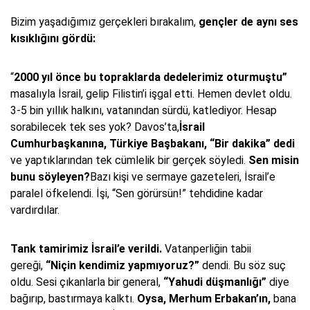
Bizim yaşadığımız gerçekleri bırakalım,
gençler de aynı ses
kısıklığını gördü:
“
2000 yıl önce bu topraklarda dedelerimiz oturmuştu”
masalıyla İsrail, gelip Filistin’i işgal etti. Hemen devlet oldu.
3-5 bin yıllık halkını, vatanından sürdü, katlediyor. Hesap
sorabilecek tek ses yok? Davos’ta,
İsrail
Cumhurbaşkanına, Türkiye Başbakanı, “Bir dakika” dedi
ve yaptıklarından tek cümlelik bir gerçek söyledi.
Sen misin
bunu söyleyen?
Bazı kişi ve sermaye gazeteleri, İsrail’e
paralel öfkelendi. İşi, “Sen görürsün!” tehdidine kadar
vardırdılar.
Tank tamirimiz İsrail’e verildi.
Vatanperliğin tabii
gereği,
“Niçin kendimiz yapmıyoruz?”
dendi. Bu söz suç
oldu. Sesi çıkanlarla bir general,
“Yahudi düşmanlığı”
diye
bağırıp, bastırmaya kalktı.
Oysa, Merhum Erbakan’ın,
bana