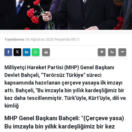
Yayınlanma:
06 Ağustos 2026 Perşembe 08:11
Milliyetçi Hareket Partisi (MHP) Genel Başkanı
Devlet Bahçeli, "Terörsüz Türkiye" süreci
kapsamında hazırlanan çerçeve yasaya ilk imzayı
attı. Bahçeli, "Bu imzayla bin yıllık kardeşliğimiz bir
kez daha tescillenmiştir. Türk’üyle, Kürt’üyle, dili ve
kimliğ
MHP Genel Başkanı Bahçeli: "(Çerçeve yasa)
Bu imzayla bin yıllık kardeşliğimiz bir kez