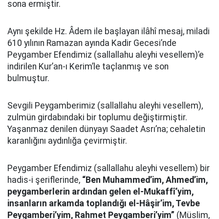
sona ermiştir.
Aynı şekilde Hz. Âdem ile başlayan ilâhî mesaj, miladi
610 yılının Ramazan ayında Kadir Gecesi’nde
Peygamber Efendimiz (sallallahu aleyhi vesellem)’e
indirilen Kur’an-ı Kerim’le taçlanmış ve son
bulmuştur.
Sevgili Peygamberimiz (sallallahu aleyhi vesellem),
zulmün girdabındaki bir toplumu değiştirmiştir.
Yaşanmaz denilen dünyayı Saadet Asrı’na; cehaletin
karanlığını aydınlığa çevirmiştir.
Peygamber Efendimiz (sallallahu aleyhi vesellem) bir
hadis-i şeriflerinde,
“Ben Muhammed’im, Ahmed’im,
peygamberlerin ardından gelen el-Mukaffî’yim,
insanların arkamda toplandığı el-Hâşir’im, Tevbe
Peygamberi’yim, Rahmet Peygamberi’yim”
(Müslim,