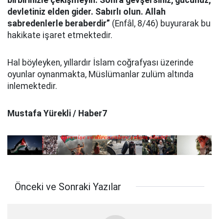
birbirinizle çekişmeyin. Sonra gevşersiniz, gücünüz,
devletiniz elden gider. Sabırlı olun. Allah
sabredenlerle beraberdir”
(Enfâl, 8/46) buyurarak bu
hakikate işaret etmektedir.
Hal böyleyken, yıllardır İslam coğrafyası üzerinde
oyunlar oynanmakta, Müslümanlar zulüm altında
inlemektedir.
Mustafa Yürekli / Haber7
Önceki ve Sonraki Yazılar