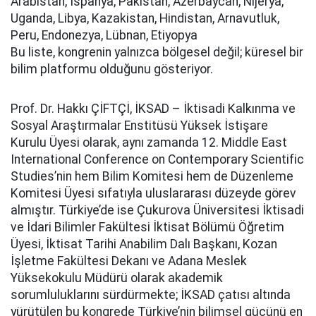
Arabistan, İspanya, Pakistan, Azerbaycan, Nijerya,
Uganda, Libya, Kazakistan, Hindistan, Arnavutluk,
Peru, Endonezya, Lübnan, Etiyopya
Bu liste, kongrenin yalnızca bölgesel değil; küresel bir
bilim platformu olduğunu gösteriyor.
Prof. Dr. Hakkı ÇİFTÇİ, İKSAD – İktisadi Kalkınma ve
Sosyal Araştırmalar Enstitüsü Yüksek İstişare
Kurulu Üyesi olarak, aynı zamanda 12. Middle East
International Conference on Contemporary Scientific
Studies’nin hem Bilim Komitesi hem de Düzenleme
Komitesi Üyesi sıfatıyla uluslararası düzeyde görev
almıştır. Türkiye’de ise Çukurova Üniversitesi İktisadi
ve İdari Bilimler Fakültesi İktisat Bölümü Öğretim
Üyesi, İktisat Tarihi Anabilim Dalı Başkanı, Kozan
İşletme Fakültesi Dekanı ve Adana Meslek
Yüksekokulu Müdürü olarak akademik
sorumluluklarını sürdürmekte; İKSAD çatısı altında
yürütülen bu kongrede Türkiye’nin bilimsel gücünü en