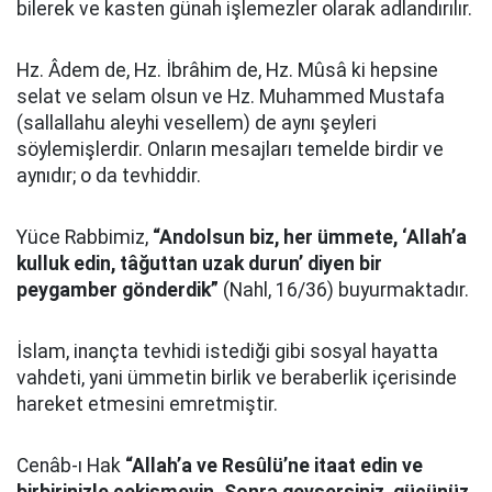
bilerek ve kasten günah işlemezler olarak adlandırılır.
Hz. Âdem de, Hz. İbrâhim de, Hz. Mûsâ ki hepsine
selat ve selam olsun ve Hz. Muhammed Mustafa
(sallallahu aleyhi vesellem) de aynı şeyleri
söylemişlerdir. Onların mesajları temelde birdir ve
aynıdır; o da tevhiddir.
Yüce Rabbimiz,
“Andolsun biz, her ümmete, ‘Allah’a
kulluk edin, tâğuttan uzak durun’ diyen bir
peygamber gönderdik”
(Nahl, 16/36) buyurmaktadır.
İslam, inançta tevhidi istediği gibi sosyal hayatta
vahdeti, yani ümmetin birlik ve beraberlik içerisinde
hareket etmesini emretmiştir.
Cenâb-ı Hak
“Allah’a ve Resûlü’ne itaat edin ve