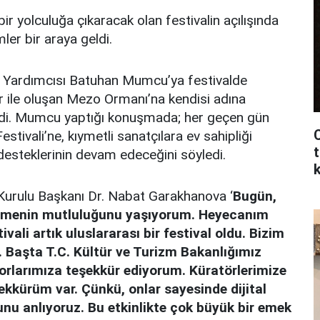
bir yolculuğa çıkaracak olan festivalin açılışında
ler bir araya geldi.
an Yardımcısı Batuhan Mumcu’ya festivalde
lar ile oluşan Mezo Ormanı’na kendisi adına
dildi. Mumcu yaptığı konuşmada; her geçen gün
C
stivali’ne, kıymetli sanatçılara ev sahipliği
t
desteklerinin devam edeceğini söyledi.
 Kurulu Başkanı Dr. Nabat Garakhanova ‘
Bugün,
irmenin mutluluğunu yaşıyorum. Heyecanım
ivali artık uluslararası bir festival oldu. Bizim
u. Başta T.C. Kültür ve Turizm Bakanlığımız
orlarımıza teşekkür ediyorum. Küratörlerimize
şekkürüm var. Çünkü, onlar sayesinde dijital
unu anlıyoruz. Bu etkinlikte çok büyük bir emek