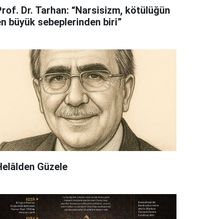
Prof. Dr. Tarhan: “Narsisizm, kötülüğün
en büyük sebeplerinden biri”
Helâlden Güzele