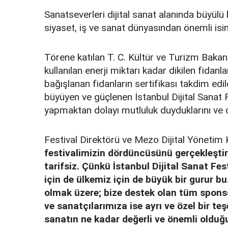
Sanatseverleri dijital sanat alanında büyülü 
siyaset, iş ve sanat dünyasından önemli isim
Törene katılan T. C. Kültür ve Turizm Bak
kullanılan enerji miktarı kadar dikilen fidan
bağışlanan fidanların sertifikası takdim e
büyüyen ve güçlenen İstanbul Dijital Sanat Fe
yapmaktan dolayı mutluluk duyduklarını ve 
Festival Direktörü ve Mezo Dijital Yönetim
festivalimizin dördüncüsünü gerçekleşt
tarifsiz. Çünkü İstanbul Dijital Sanat Fest
için de ülkemiz için de büyük bir gurur b
olmak üzere; bize destek olan tüm spons
ve sanatçılarımıza ise ayrı ve özel bir te
sanatın ne kadar değerli ve önemli olduğ