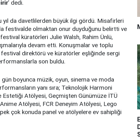
irir
’ dedi.
 yıl da davetlilerden büyük ilgi gördü. Misafirleri
 festivalde olmaktan onur duyduğunu belirtti ve
, festival küratörleri Julie Walsh, Rahim Ünlü,
malarıyla devam etti. Konuşmalar ve toplu
estival direktörü ve küratörler eşliğinde sergi
 performanslarla son buldu.
rt gün boyunca müzik, oyun, sinema ve moda
erformansların yanı sıra; Teknolojik Harmoni
ne Estetiği Atölyesi, Geçmişten Günümüze İTÜ
gi Anime Atölyesi, FCR Deneyim Atölyesi, Lego
 pek çok konuda panel ve atölyelere ev sahipliği
S