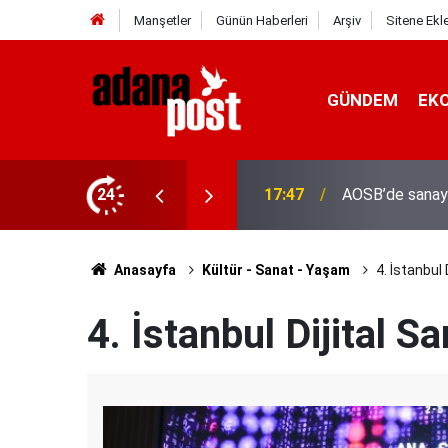
Manşetler
Günün Haberleri
Arşiv
Sitene Ekl
GÜNDEM
EK
24
17:41
Adana'da servis
Anasayfa
Kültür - Sanat - Yaşam
4. İstanbul 
4. İstanbul Dijital S