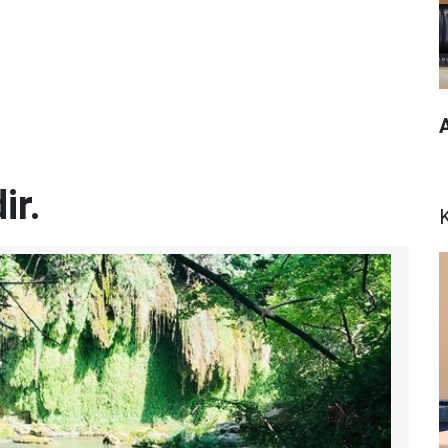
ir.
K