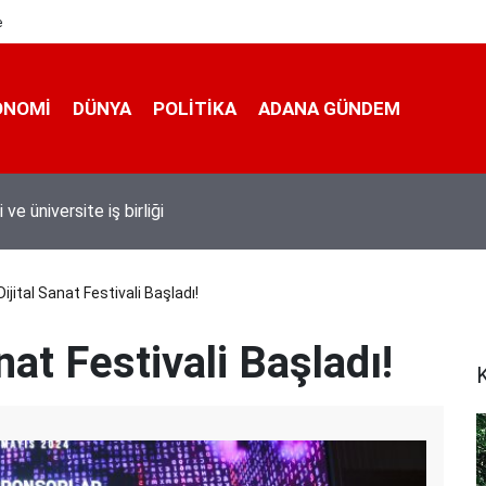
e
ONOMI
DÜNYA
POLİTİKA
ADANA GÜNDEM
 taşımacıları yeni plaka ihalesine tepki gösterdi
Dijital Sanat Festivali Başladı!
anat Festivali Başladı!
K