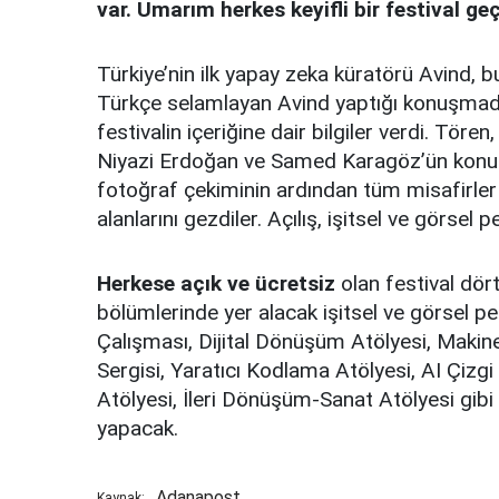
var. Umarım herkes keyifli bir festival geç
Türkiye’nin ilk yapay zeka küratörü Avind, bu
Türkçe selamlayan Avind yaptığı konuşmada
festivalin içeriğine dair bilgiler verdi. Tören
Niyazi Erdoğan ve Samed Karagöz’ün konuş
fotoğraf çekiminin ardından tüm misafirler f
alanlarını gezdiler. Açılış, işitsel ve görsel
Herkese açık ve ücretsiz
olan festival dö
bölümlerinde yer alacak işitsel ve görsel p
Çalışması, Dijital Dönüşüm Atölyesi, Maki
Sergisi, Yaratıcı Kodlama Atölyesi, AI Çiz
Atölyesi, İleri Dönüşüm-Sanat Atölyesi gibi
yapacak.
Adanapost
Kaynak: