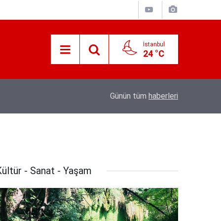
İstanbul
24 °C
Süreyya Yavuz Hanimefendi Adana Yedipinar 
17:30
Günün tüm
haberleri
Danişma Merkezini Ziyaret Etti
ültür - Sanat - Yaşam