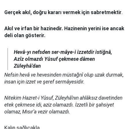
Gerçek akıl, doğru kararı vermek için sabretmektir
.
Akıl ve irfan bir hazinedir. Hazinenin yerini ise ancak
deli olan gösterir.
Hevâ-yı nefsden ser-mâye-i izzetdir istiğnâ,
Azîz olmazdı Yûsuf çekmese dâmen
Züleyhâ’dan
Nefsin hevâ ve hevesinden müstağnî olup uzak durmak,
insan için izzet ve şeref sermâyesidir.
Nitekim Hazret-i Yûsuf, Züleyhâ’nın ahlâksız davetinden
etek çekmese idi, aziz olamazdı. İzzetli bir şahsiyet
olamaz, Mısır’a vezir olamazdı.
Kalın sağlıcakla