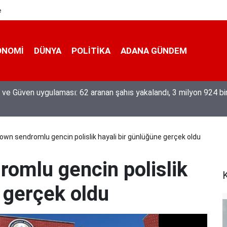
e
ONOMI
DÜNYA
POLİTİKA
ADANA GÜNDEM
eğiyle üretiyor, mesleğin yok olmamasına karşı direniyor
wn sendromlu gencin polislik hayali bir günlüğüne gerçek oldu
omlu gencin polislik
K
 gerçek oldu