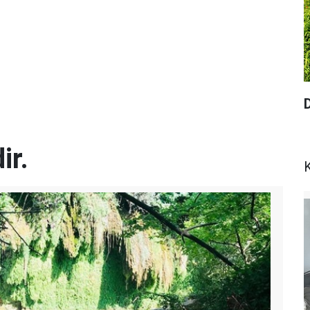
ir.
K