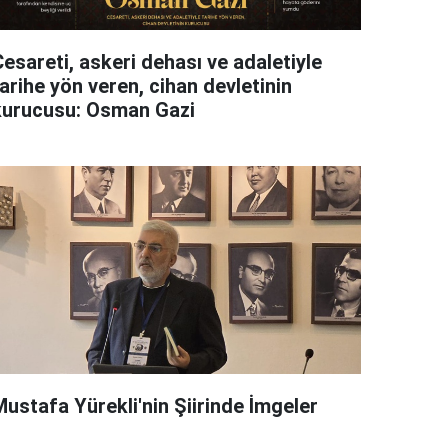
esareti, askeri dehası ve adaletiyle
arihe yön veren, cihan devletinin
kurucusu: Osman Gazi
Mustafa Yürekli'nin Şiirinde İmgeler