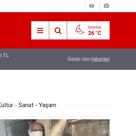
İstanbul
26 °C
12:53
Hava 40, asfalt 200 derece: Adana’da işçileri
Günün tüm
haberleri
ültür - Sanat - Yaşam