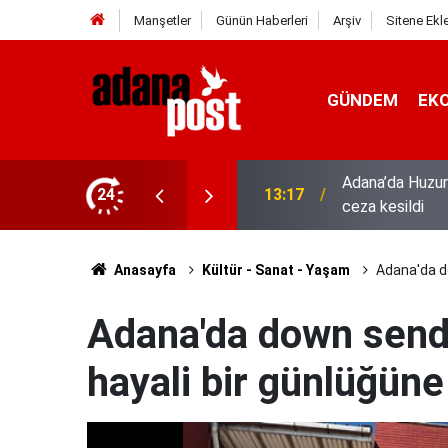
Manşetler
Günün Haberleri
Arşiv
Sitene Ekl
GÜNDEM
EK
hıs yakalandı, 3 milyon 924 bin TL
24
13:01
52 yıldır el em
Anasayfa
Kültür - Sanat - Yaşam
Adana'da do
Adana'da down sendr
hayali bir günlüğüne