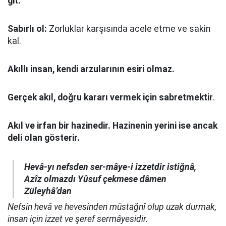
git.
Sabırlı ol:
Zorluklar karşısında acele etme ve sakin
kal.
Akıllı insan, kendi arzularının esiri olmaz.
Gerçek akıl, doğru kararı vermek için sabretmektir
.
Akıl ve irfan bir hazinedir. Hazinenin yerini ise ancak
deli olan gösterir.
Hevâ-yı nefsden ser-mâye-i izzetdir istiğnâ,
Azîz olmazdı Yûsuf çekmese dâmen
Züleyhâ’dan
Nefsin hevâ ve hevesinden müstağnî olup uzak durmak,
insan için izzet ve şeref sermâyesidir.