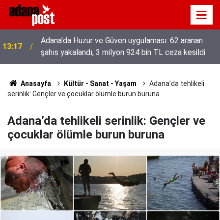
Adana’da Huzur ve Güven uygulaması: 62 aranan
13:17
şahıs yakalandı, 3 milyon 924 bin TL ceza kesildi
52 yıldır el emeğiyle üretiyor, mesleğin yok
13:01
olmamasına karşı direniyor
Anasayfa
Kültür - Sanat - Yaşam
Adana’da tehlikeli
serinlik: Gençler ve çocuklar ölümle burun buruna
Adana’da tehlikeli serinlik: Gençler ve
çocuklar ölümle burun buruna