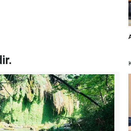
ir.
K