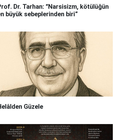
Prof. Dr. Tarhan: “Narsisizm, kötülüğün
en büyük sebeplerinden biri”
Helâlden Güzele