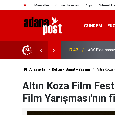
Manşetler
Günün Haberleri
Arşiv
Sitene Ekl
GÜNDEM
EK
24
17:41
Adana'da servis
Anasayfa
Kültür - Sanat - Yaşam
Altın Koza F
Altın Koza Film Fest
Film Yarışması'nın fin