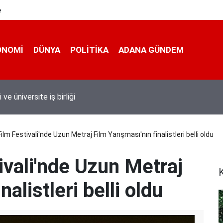
e
ONOMI
DÜNYA
POLİTİKA
ADANA GÜNDEM
 taşımacıları yeni plaka ihalesine tepki gösterdi
ilm Festivali'nde Uzun Metraj Film Yarışması'nın finalistleri belli oldu
ivali'nde Uzun Metraj
K
alistleri belli oldu