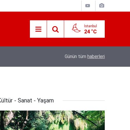
İstanbul
24 °C
Süreyya Yavuz Hanimefendi Adana Yedipinar 
17:30
Günün tüm
haberleri
Danişma Merkezini Ziyaret Etti
ültür - Sanat - Yaşam