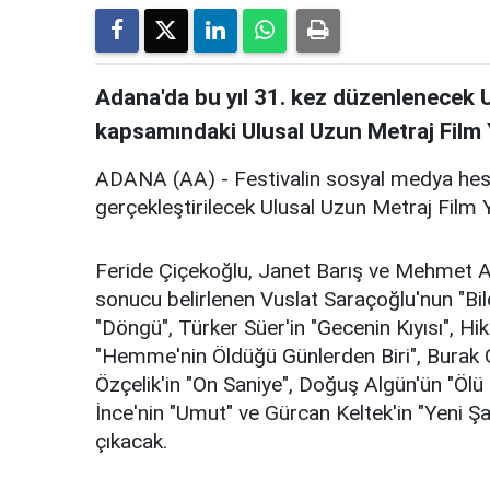
Adana'da bu yıl 31. kez düzenlenecek U
kapsamındaki Ulusal Uzun Metraj Film Y
ADANA (AA) - Festivalin sosyal medya hesa
gerçekleştirilecek Ulusal Uzun Metraj Film 
Feride Çiçekoğlu, Janet Barış ve Mehmet A
sonucu belirlenen Vuslat Saraçoğlu'nun "Bil
"Döngü", Türker Süer'in "Gecenin Kıyısı", H
"Hemme'nin Öldüğü Günlerden Biri", Burak Ç
Özçelik'in "On Saniye", Doğuş Algün'ün "Öl
İnce'nin "Umut" ve Gürcan Keltek'in "Yeni Şafa
çıkacak.