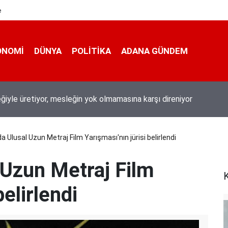
e
ONOMI
DÜNYA
POLİTİKA
ADANA GÜNDEM
 200 derece: Adana’da işçilerin zorlu mesaisi
da Ulusal Uzun Metraj Film Yarışması'nın jürisi belirlendi
 Uzun Metraj Film
K
belirlendi