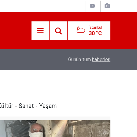
İstanbul
30 °C
18:20
Türkiye, Suudi Arabistan ve Pakistan arasın
Günün tüm
haberleri
ültür - Sanat - Yaşam