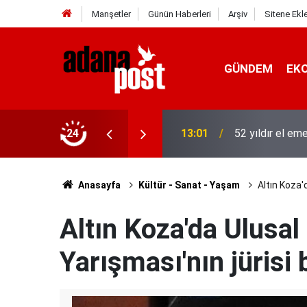
Manşetler
Günün Haberleri
Arşiv
Sitene Ekl
GÜNDEM
EK
asına karşı direniyor
24
12:53
Hava 40, asfalt
Anasayfa
Kültür - Sanat - Yaşam
Altın Koza'
Altın Koza'da Ulusal
Yarışması'nın jürisi 