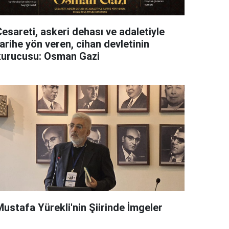
esareti, askeri dehası ve adaletiyle
arihe yön veren, cihan devletinin
kurucusu: Osman Gazi
Mustafa Yürekli'nin Şiirinde İmgeler