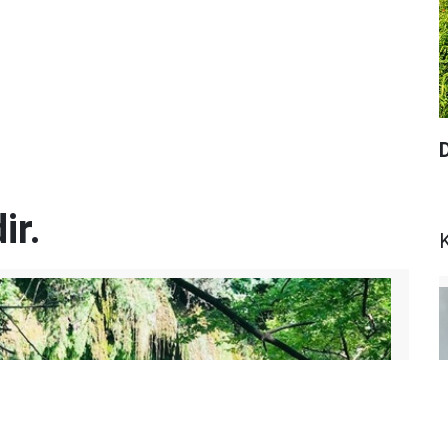
ir.
K