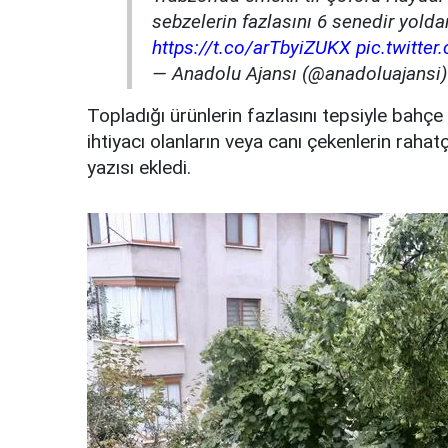
sebzelerin fazlasını 6 senedir yold
https://t.co/arTbyiZUKX
pic.twitt
— Anadolu Ajansı (@anadoluajansi
Topladığı ürünlerin fazlasını tepsiyle bahçe
ihtiyacı olanların veya canı çekenlerin rahat
yazısı ekledi.