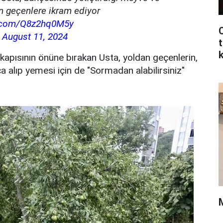
an geçenlere ikram ediyor
er.com/Q8z2hq0M5y
C
)
August 11, 2024
t
 kapısının önüne bırakan Usta, yoldan geçenlerin,
ça alıp yemesi için de "Sormadan alabilirsiniz"