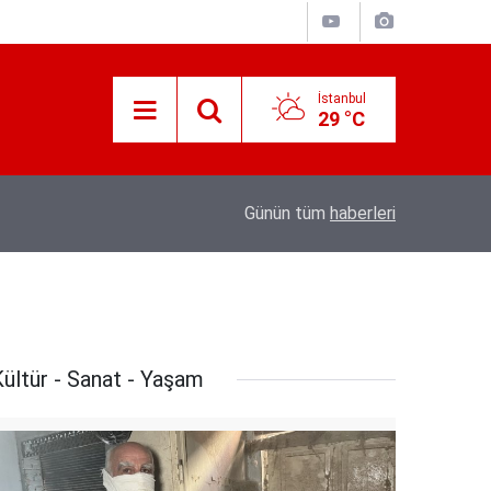
İstanbul
29 °C
18:20
Türkiye, Suudi Arabistan ve Pakistan arasın
Günün tüm
haberleri
ültür - Sanat - Yaşam