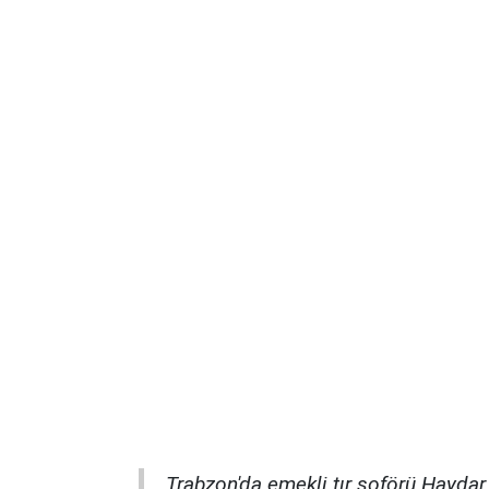
Trabzon'da emekli tır şoförü Haydar