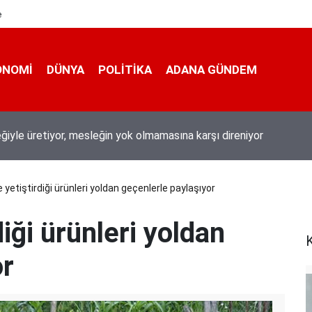
e
ONOMI
DÜNYA
POLİTİKA
ADANA GÜNDEM
 200 derece: Adana’da işçilerin zorlu mesaisi
yetiştirdiği ürünleri yoldan geçenlerle paylaşıyor
iği ürünleri yoldan
K
or