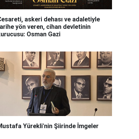
esareti, askeri dehası ve adaletiyle
arihe yön veren, cihan devletinin
kurucusu: Osman Gazi
Mustafa Yürekli'nin Şiirinde İmgeler