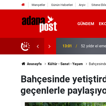
Manşetler
Günün Haberleri
Arşiv
Sitene Ekl
GÜNDEM
EK
asına karşı direniyor
24
12:53
Hava 40, asfalt
Anasayfa
Kültür - Sanat - Yaşam
Bahçesinde 
Bahçesinde yetiştird
geçenlerle paylaşıy