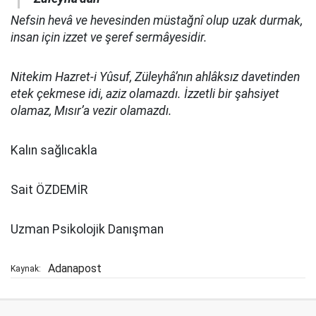
Nefsin hevâ ve hevesinden müstağnî olup uzak durmak,
insan için izzet ve şeref sermâyesidir.
Nitekim Hazret-i Yûsuf, Züleyhâ’nın ahlâksız davetinden
etek çekmese idi, aziz olamazdı. İzzetli bir şahsiyet
olamaz, Mısır’a vezir olamazdı.
Kalın sağlıcakla
Sait ÖZDEMİR
Uzman Psikolojik Danışman
Adanapost
Kaynak: