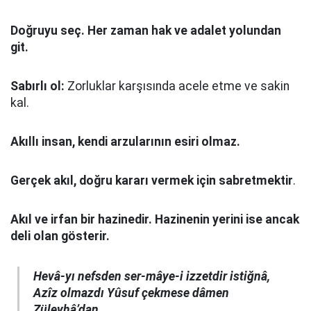
Doğruyu seç.
Her zaman hak ve adalet yolundan
git.
Sabırlı ol:
Zorluklar karşısında acele etme ve sakin
kal.
Akıllı insan, kendi arzularının esiri olmaz.
Gerçek akıl, doğru kararı vermek için sabretmektir
.
Akıl ve irfan bir hazinedir. Hazinenin yerini ise ancak
deli olan gösterir.
Hevâ-yı nefsden ser-mâye-i izzetdir istiğnâ,
Azîz olmazdı Yûsuf çekmese dâmen
Züleyhâ’dan