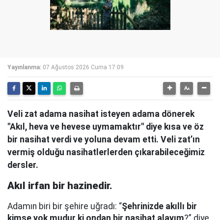
Yayınlanma:
07 Ağustos 2026 Cuma 17:09
Veli zat adama nasihat isteyen adama dönerek
"Akıl, heva ve hevese uymamaktır" diye kısa ve öz
bir nasihat verdi ve yoluna devam etti. Veli zat’ın
vermiş olduğu nasihatlerlerden çıkarabileceğimiz
dersler.
Akıl irfan bir hazinedir.
Adamın biri bir şehire uğradı: “
Şehrinizde akıllı bir
kimse yok mudur ki ondan bir nasihat alayım
?” diye