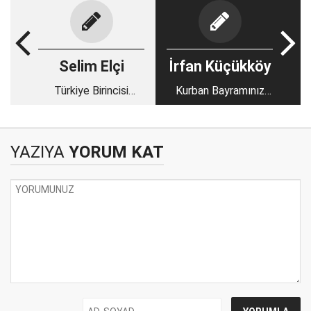
Selim Elçi
İrfan Küçükköy
Türkiye Birincisi
Kurban Bayramınız
‘Emanet’ Kısa Filmi
Mübarek Olsun
Amerika’dan Ödül Aldı
YAZIYA
YORUM KAT