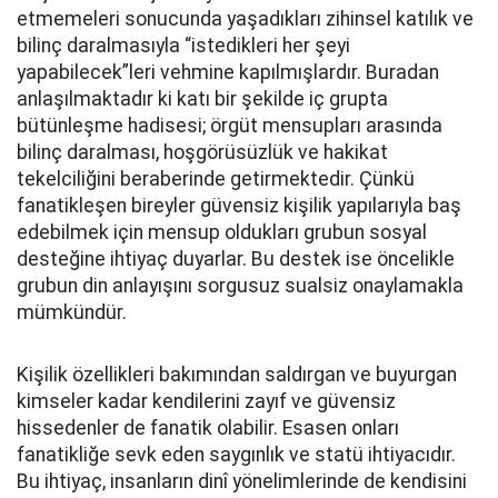
etmemeleri sonucunda yaşadıkları zihinsel katılık ve
bilinç daralmasıyla “istedikleri her şeyi
yapabilecek”leri vehmine kapılmışlardır. Buradan
anlaşılmaktadır ki katı bir şekilde iç grupta
bütünleşme hadisesi; örgüt mensupları arasında
bilinç daralması, hoşgörüsüzlük ve hakikat
tekelciliğini beraberinde getirmektedir. Çünkü
fanatikleşen bireyler güvensiz kişilik yapılarıyla baş
edebilmek için mensup oldukları grubun sosyal
desteğine ihtiyaç duyarlar. Bu destek ise öncelikle
grubun din anlayışını sorgusuz sualsiz onaylamakla
mümkündür.
Kişilik özellikleri bakımından saldırgan ve buyurgan
kimseler kadar kendilerini zayıf ve güvensiz
hissedenler de fanatik olabilir. Esasen onları
fanatikliğe sevk eden saygınlık ve statü ihtiyacıdır.
Bu ihtiyaç, insanların dinî yönelimlerinde de kendisini