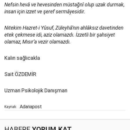
Nefsin hevâ ve hevesinden müstağnî olup uzak durmak,
insan için izzet ve şeref sermâyesidir.
Nitekim Hazret-i Yûsuf, Züleyhâ’nın ahlâksız davetinden
etek çekmese idi, aziz olamazdı. İzzetli bir şahsiyet
olamaz, Mısır’a vezir olamazdı.
Kalın sağlıcakla
Sait ÖZDEMİR
Uzman Psikolojik Danışman
Adanapost
Kaynak:
HABERE
YORUM KAT