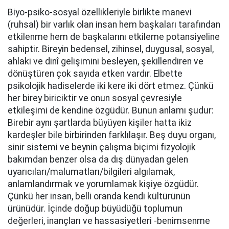
Biyo-psiko-sosyal özellikleriyle birlikte manevi
(ruhsal) bir varlık olan insan hem başkaları tarafından
etkilenme hem de başkalarını etkileme potansiyeline
sahiptir. Bireyin bedensel, zihinsel, duygusal, sosyal,
ahlaki ve dinî gelişimini besleyen, şekillendiren ve
dönüştüren çok sayıda etken vardır. Elbette
psikolojik hadiselerde iki kere iki dört etmez. Çünkü
her birey biriciktir ve onun sosyal çevresiyle
etkileşimi de kendine özgüdür. Bunun anlamı şudur:
Birebir aynı şartlarda büyüyen kişiler hatta ikiz
kardeşler bile birbirinden farklılaşır. Beş duyu organı,
sinir sistemi ve beynin çalışma biçimi fizyolojik
bakımdan benzer olsa da dış dünyadan gelen
uyarıcıları/malumatları/bilgileri algılamak,
anlamlandırmak ve yorumlamak kişiye özgüdür.
Çünkü her insan, belli oranda kendi kültürünün
ürünüdür. İçinde doğup büyüdüğü toplumun
değerleri, inançları ve hassasiyetleri -benimsenme