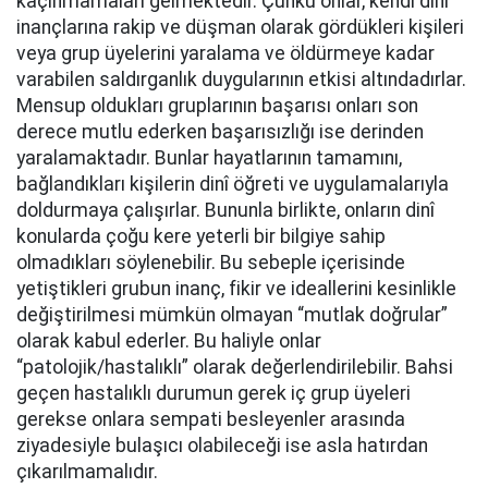
kaçınmamaları gelmektedir. Çünkü onlar, kendi dinî
inançlarına rakip ve düşman olarak gördükleri kişileri
veya grup üyelerini yaralama ve öldürmeye kadar
varabilen saldırganlık duygularının etkisi altındadırlar.
Mensup oldukları gruplarının başarısı onları son
derece mutlu ederken başarısızlığı ise derinden
yaralamaktadır. Bunlar hayatlarının tamamını,
bağlandıkları kişilerin dinî öğreti ve uygulamalarıyla
doldurmaya çalışırlar. Bununla birlikte, onların dinî
konularda çoğu kere yeterli bir bilgiye sahip
olmadıkları söylenebilir. Bu sebeple içerisinde
yetiştikleri grubun inanç, fikir ve ideallerini kesinlikle
değiştirilmesi mümkün olmayan “mutlak doğrular”
olarak kabul ederler. Bu haliyle onlar
“patolojik/hastalıklı” olarak değerlendirilebilir. Bahsi
geçen hastalıklı durumun gerek iç grup üyeleri
gerekse onlara sempati besleyenler arasında
ziyadesiyle bulaşıcı olabileceği ise asla hatırdan
çıkarılmamalıdır.