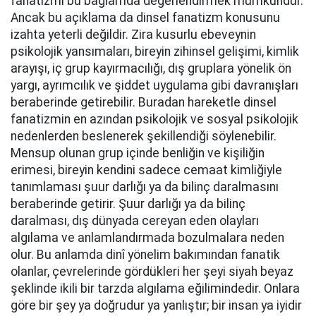
fanatizmi bu bağlamda değerlendirmek mümkündür.
Ancak bu açıklama da dinsel fanatizm konusunu
izahta yeterli değildir. Zira kusurlu ebeveynin
psikolojik yansımaları, bireyin zihinsel gelişimi, kimlik
arayışı, iç grup kayırmacılığı, dış gruplara yönelik ön
yargı, ayrımcılık ve şiddet uygulama gibi davranışları
beraberinde getirebilir. Buradan hareketle dinsel
fanatizmin en azından psikolojik ve sosyal psikolojik
nedenlerden beslenerek şekillendiği söylenebilir.
Mensup olunan grup içinde benliğin ve kişiliğin
erimesi, bireyin kendini sadece cemaat kimliğiyle
tanımlaması şuur darlığı ya da bilinç daralmasını
beraberinde getirir. Şuur darlığı ya da bilinç
daralması, dış dünyada cereyan eden olayları
algılama ve anlamlandırmada bozulmalara neden
olur. Bu anlamda dinî yönelim bakımından fanatik
olanlar, çevrelerinde gördükleri her şeyi siyah beyaz
şeklinde ikili bir tarzda algılama eğilimindedir. Onlara
göre bir şey ya doğrudur ya yanlıştır; bir insan ya iyidir