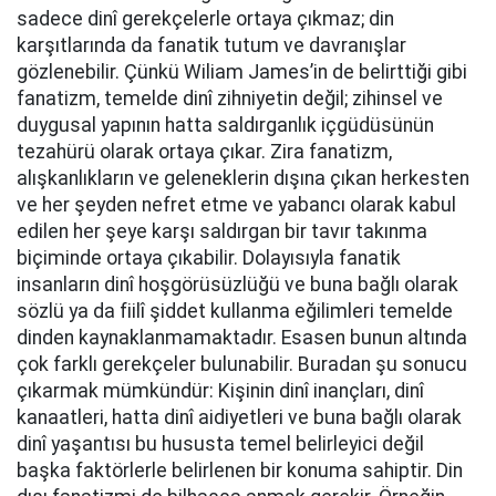
sadece dinî gerekçelerle ortaya çıkmaz; din
karşıtlarında da fanatik tutum ve davranışlar
gözlenebilir. Çünkü Wiliam James’in de belirttiği gibi
fanatizm, temelde dinî zihniyetin değil; zihinsel ve
duygusal yapının hatta saldırganlık içgüdüsünün
tezahürü olarak ortaya çıkar. Zira fanatizm,
alışkanlıkların ve geleneklerin dışına çıkan herkesten
ve her şeyden nefret etme ve yabancı olarak kabul
edilen her şeye karşı saldırgan bir tavır takınma
biçiminde ortaya çıkabilir. Dolayısıyla fanatik
insanların dinî hoşgörüsüzlüğü ve buna bağlı olarak
sözlü ya da fiilî şiddet kullanma eğilimleri temelde
dinden kaynaklanmamaktadır. Esasen bunun altında
çok farklı gerekçeler bulunabilir. Buradan şu sonucu
çıkarmak mümkündür: Kişinin dinî inançları, dinî
kanaatleri, hatta dinî aidiyetleri ve buna bağlı olarak
dinî yaşantısı bu hususta temel belirleyici değil
başka faktörlerle belirlenen bir konuma sahiptir. Din