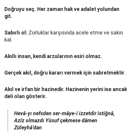
Doğruyu seç.
Her zaman hak ve adalet yolundan
git.
Sabırlı ol:
Zorluklar karşısında acele etme ve sakin
kal.
Akıllı insan, kendi arzularının esiri olmaz.
Gerçek akıl, doğru kararı vermek için sabretmektir
.
Akıl ve irfan bir hazinedir. Hazinenin yerini ise ancak
deli olan gösterir.
Hevâ-yı nefsden ser-mâye-i izzetdir istiğnâ,
Azîz olmazdı Yûsuf çekmese dâmen
Züleyhâ’dan