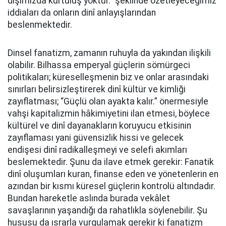
dışımızda kurtuluş yoktur.” şeklinde özetleyeceğimiz
iddiaları da onların dinî anlayışlarından
beslenmektedir.
Dinsel fanatizm, zamanın ruhuyla da yakından ilişkili
olabilir. Bilhassa emperyal güçlerin sömürgeci
politikaları; küreselleşmenin biz ve onlar arasındaki
sınırları belirsizleştirerek dinî kültür ve kimliği
zayıflatması; “Güçlü olan ayakta kalır.” önermesiyle
vahşi kapitalizmin hâkimiyetini ilan etmesi, böylece
kültürel ve dinî dayanakların koruyucu etkisinin
zayıflaması yani güvensizlik hissi ve gelecek
endişesi dinî radikalleşmeyi ve selefi akımları
beslemektedir. Şunu da ilave etmek gerekir: Fanatik
dinî oluşumları kuran, finanse eden ve yönetenlerin en
azından bir kısmı küresel güçlerin kontrolü altındadır.
Bundan hareketle aslında burada vekâlet
savaşlarının yaşandığı da rahatlıkla söylenebilir. Şu
hususu da ısrarla vurgulamak gerekir ki fanatizm