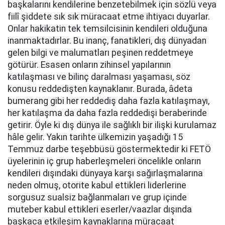
başkalarını kendilerine benzetebilmek için sözlü veya
fiilî şiddete sık sık müracaat etme ihtiyacı duyarlar.
Onlar hakikatin tek temsilcisinin kendileri olduğuna
inanmaktadırlar. Bu inanç, fanatikleri, dış dünyadan
gelen bilgi ve malumatları peşinen reddetmeye
götürür. Esasen onların zihinsel yapılarının
katılaşması ve bilinç daralması yaşaması, söz
konusu reddedişten kaynaklanır. Burada, âdeta
bumerang gibi her reddediş daha fazla katılaşmayı,
her katılaşma da daha fazla reddedişi beraberinde
getirir. Öyle ki dış dünya ile sağlıklı bir ilişki kurulamaz
hâle gelir. Yakın tarihte ülkemizin yaşadığı 15
Temmuz darbe teşebbüsü göstermektedir ki FETÖ
üyelerinin iç grup haberleşmeleri öncelikle onların
kendileri dışındaki dünyaya karşı sağırlaşmalarına
neden olmuş, otorite kabul ettikleri liderlerine
sorgusuz sualsiz bağlanmaları ve grup içinde
muteber kabul ettikleri eserler/vaazlar dışında
başkaca etkileşim kaynaklarına müracaat