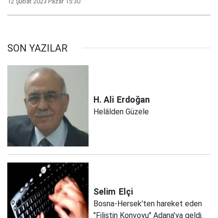
12 Şubat 2023 Pazar 15:30
SON YAZILAR
H. Ali
Erdoğan
Helâlden Güzele
Selim
Elçi
Bosna-Hersek'ten hareket eden
"Filistin Konvoyu" Adana'ya geldi.