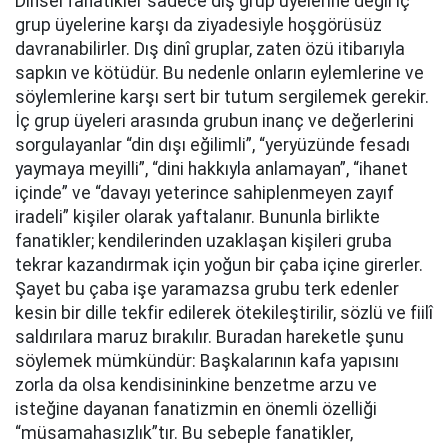
Dinsel fanatikler sadece dış grup üyelerine değil iç
grup üyelerine karşı da ziyadesiyle hoşgörüsüz
davranabilirler. Dış dinî gruplar, zaten özü itibarıyla
sapkın ve kötüdür. Bu nedenle onların eylemlerine ve
söylemlerine karşı sert bir tutum sergilemek gerekir.
İç grup üyeleri arasında grubun inanç ve değerlerini
sorgulayanlar “din dışı eğilimli”, “yeryüzünde fesadı
yaymaya meyilli”, “dini hakkıyla anlamayan”, “ihanet
içinde” ve “davayı yeterince sahiplenmeyen zayıf
iradeli” kişiler olarak yaftalanır. Bununla birlikte
fanatikler; kendilerinden uzaklaşan kişileri gruba
tekrar kazandırmak için yoğun bir çaba içine girerler.
Şayet bu çaba işe yaramazsa grubu terk edenler
kesin bir dille tekfir edilerek ötekileştirilir, sözlü ve fiilî
saldırılara maruz bırakılır. Buradan hareketle şunu
söylemek mümkündür: Başkalarının kafa yapısını
zorla da olsa kendisininkine benzetme arzu ve
isteğine dayanan fanatizmin en önemli özelliği
“müsamahasızlık”tır. Bu sebeple fanatikler,