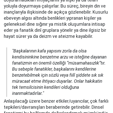
doyuramadıkları ihtiyaçlarını ya ilişki ya da telafi
yoluyla doyurmaya çalışırlar. Bu süreç, bireyin din ve
inançlarıyla ilişkisinde de açıkça gözlenebilir. Kusurlu
ebeveyn algısı altında benlikleri yıpranan kişiler ya
geleneksel dine sığınır ya mistik oluşumlara intisap
eder ya fanatik dinî gruplara yönelir ya dine ilgisiz bir
hayat sürer ya da deizm ve ateizme kayabilir.
"Başkalarının kafa yapısını zorla da olsa
kendisininkine benzetme arzu ve isteğine dayanan
fanatizmin en önemli özelliği “müsamahasızlık”tır.
Bu sebeple fanatikler, başkalarını kendilerine
benzetebilmek için sözlü veya fiilî şiddete sık sık
müracaat etme ihtiyacı duyarlar. Onlar hakikatin
tek temsilcisinin kendileri olduğuna
inanmaktadırlar."
Anlaşılacağı üzere benzer etkiler/uyarıcılar, çok farklı
tepkileri/davranışları beraberinde getirebilir. Dinsel