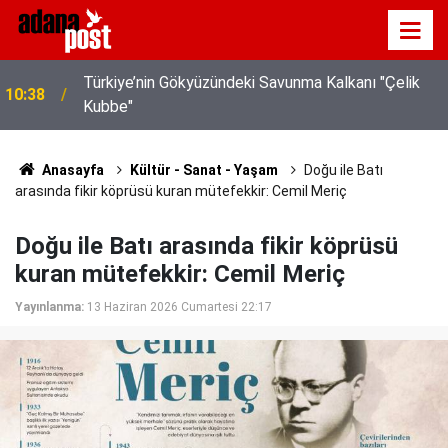
Türkiye’nin Gökyüzündeki Savunma Kalkanı "Çelik
10:38
Kubbe"
MHP Genel Başkanı Bahçeli: "(Çerçeve yasa) Bu
08:11
imzayla bin yıllık kardeşliğimiz bir kez daha
tescillenmiştir"
Anasayfa
Kültür - Sanat - Yaşam
Doğu ile Batı
arasında fikir köprüsü kuran mütefekkir: Cemil Meriç
Doğu ile Batı arasında fikir köprüsü
kuran mütefekkir: Cemil Meriç
Yayınlanma:
13 Haziran 2026 Cumartesi 22:17