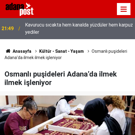
Kavurucu sıcakta hem kanalda yüzdüler hem karpuz
21:49
yediler
İletişim Başkanı Duran’ın “Dijital Egemenlik
21:31
Ekseninde 2. İletişim Şûrası ve Türkiye’nin Yeni
İletişim Vizyonu” başlıklı makales
Anasayfa
Kültür - Sanat - Yaşam
Osmanlı puşideleri
Adana’da ilmek ilmek işleniyor
Osmanlı puşideleri Adana’da ilmek
ilmek işleniyor