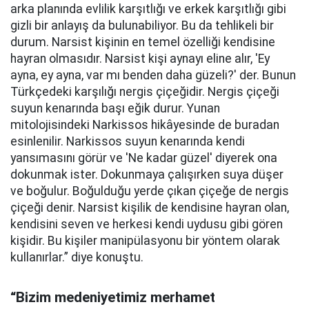
arka planında evlilik karşıtlığı ve erkek karşıtlığı gibi
gizli bir anlayış da bulunabiliyor. Bu da tehlikeli bir
durum. Narsist kişinin en temel özelliği kendisine
hayran olmasıdır. Narsist kişi aynayı eline alır, 'Ey
ayna, ey ayna, var mı benden daha güzeli?' der. Bunun
Türkçedeki karşılığı nergis çiçeğidir. Nergis çiçeği
suyun kenarında başı eğik durur. Yunan
mitolojisindeki Narkissos hikâyesinde de buradan
esinlenilir. Narkissos suyun kenarında kendi
yansımasını görür ve 'Ne kadar güzel' diyerek ona
dokunmak ister. Dokunmaya çalışırken suya düşer
ve boğulur. Boğulduğu yerde çıkan çiçeğe de nergis
çiçeği denir. Narsist kişilik de kendisine hayran olan,
kendisini seven ve herkesi kendi uydusu gibi gören
kişidir. Bu kişiler manipülasyonu bir yöntem olarak
kullanırlar.” diye konuştu.
“Bizim medeniyetimiz merhamet