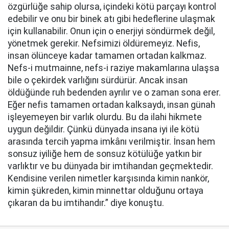
özgürlüğe sahip olursa, içindeki kötü parçayı kontrol
edebilir ve onu bir binek atı gibi hedeflerine ulaşmak
için kullanabilir. Onun için o enerjiyi söndürmek değil,
yönetmek gerekir. Nefsimizi öldüremeyiz. Nefis,
insan ölünceye kadar tamamen ortadan kalkmaz.
Nefs-i mutmainne, nefs-i raziye makamlarına ulaşsa
bile o çekirdek varlığını sürdürür. Ancak insan
öldüğünde ruh bedenden ayrılır ve o zaman sona erer.
Eğer nefis tamamen ortadan kalksaydı, insan günah
işleyemeyen bir varlık olurdu. Bu da ilahi hikmete
uygun değildir. Çünkü dünyada insana iyi ile kötü
arasında tercih yapma imkânı verilmiştir. İnsan hem
sonsuz iyiliğe hem de sonsuz kötülüğe yatkın bir
varlıktır ve bu dünyada bir imtihandan geçmektedir.
Kendisine verilen nimetler karşısında kimin nankör,
kimin şükreden, kimin minnettar olduğunu ortaya
çıkaran da bu imtihandır.” diye konuştu.