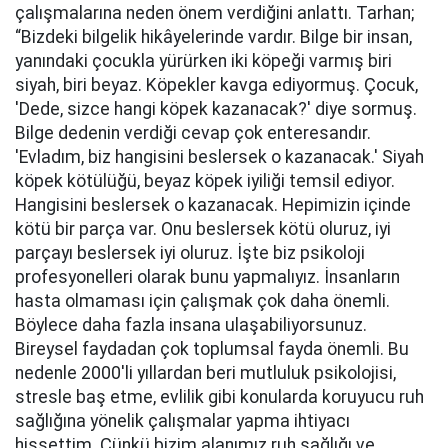
çalışmalarına neden önem verdiğini anlattı. Tarhan;
“Bizdeki bilgelik hikâyelerinde vardır. Bilge bir insan,
yanındaki çocukla yürürken iki köpeği varmış biri
siyah, biri beyaz. Köpekler kavga ediyormuş. Çocuk,
'Dede, sizce hangi köpek kazanacak?' diye sormuş.
Bilge dedenin verdiği cevap çok enteresandır.
'Evladım, biz hangisini beslersek o kazanacak.' Siyah
köpek kötülüğü, beyaz köpek iyiliği temsil ediyor.
Hangisini beslersek o kazanacak. Hepimizin içinde
kötü bir parça var. Onu beslersek kötü oluruz, iyi
parçayı beslersek iyi oluruz. İşte biz psikoloji
profesyonelleri olarak bunu yapmalıyız. İnsanların
hasta olmaması için çalışmak çok daha önemli.
Böylece daha fazla insana ulaşabiliyorsunuz.
Bireysel faydadan çok toplumsal fayda önemli. Bu
nedenle 2000'li yıllardan beri mutluluk psikolojisi,
stresle baş etme, evlilik gibi konularda koruyucu ruh
sağlığına yönelik çalışmalar yapma ihtiyacı
hissettim. Çünkü bizim alanımız ruh sağlığı ve