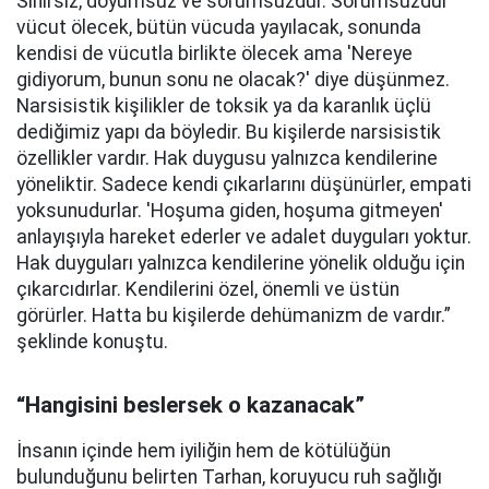
Sınırsız, doyumsuz ve sorumsuzdur. Sorumsuzdur
vücut ölecek, bütün vücuda yayılacak, sonunda
kendisi de vücutla birlikte ölecek ama 'Nereye
gidiyorum, bunun sonu ne olacak?' diye düşünmez.
Narsisistik kişilikler de toksik ya da karanlık üçlü
dediğimiz yapı da böyledir. Bu kişilerde narsisistik
özellikler vardır. Hak duygusu yalnızca kendilerine
yöneliktir. Sadece kendi çıkarlarını düşünürler, empati
yoksunudurlar. 'Hoşuma giden, hoşuma gitmeyen'
anlayışıyla hareket ederler ve adalet duyguları yoktur.
Hak duyguları yalnızca kendilerine yönelik olduğu için
çıkarcıdırlar. Kendilerini özel, önemli ve üstün
görürler. Hatta bu kişilerde dehümanizm de vardır.”
şeklinde konuştu.
“Hangisini beslersek o kazanacak”
İnsanın içinde hem iyiliğin hem de kötülüğün
bulunduğunu belirten Tarhan, koruyucu ruh sağlığı