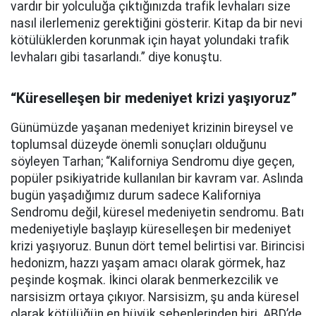
vardır bir yolculuğa çıktığınızda trafik levhaları size
nasıl ilerlemeniz gerektiğini gösterir. Kitap da bir nevi
kötülüklerden korunmak için hayat yolundaki trafik
levhaları gibi tasarlandı.” diye konuştu.
“Küreselleşen bir medeniyet krizi yaşıyoruz”
Günümüzde yaşanan medeniyet krizinin bireysel ve
toplumsal düzeyde önemli sonuçları olduğunu
söyleyen Tarhan; “Kaliforniya Sendromu diye geçen,
popüler psikiyatride kullanılan bir kavram var. Aslında
bugün yaşadığımız durum sadece Kaliforniya
Sendromu değil, küresel medeniyetin sendromu. Batı
medeniyetiyle başlayıp küreselleşen bir medeniyet
krizi yaşıyoruz. Bunun dört temel belirtisi var. Birincisi
hedonizm, hazzı yaşam amacı olarak görmek, haz
peşinde koşmak. İkinci olarak benmerkezcilik ve
narsisizm ortaya çıkıyor. Narsisizm, şu anda küresel
olarak kötülüğün en büyük sebeplerinden biri. ABD’de