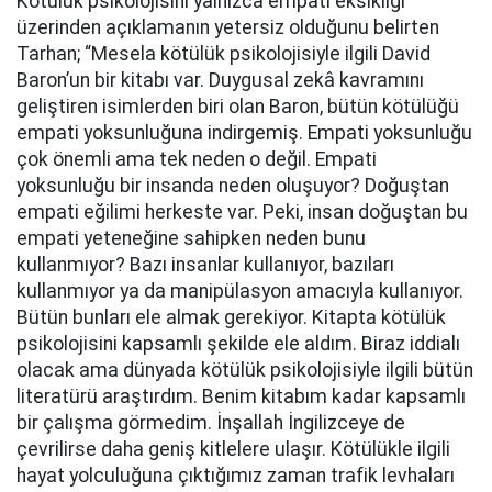
Kötülük psikolojisini yalnızca empati eksikliği
üzerinden açıklamanın yetersiz olduğunu belirten
Tarhan; “Mesela kötülük psikolojisiyle ilgili David
Baron’un bir kitabı var. Duygusal zekâ kavramını
geliştiren isimlerden biri olan Baron, bütün kötülüğü
empati yoksunluğuna indirgemiş. Empati yoksunluğu
çok önemli ama tek neden o değil. Empati
yoksunluğu bir insanda neden oluşuyor? Doğuştan
empati eğilimi herkeste var. Peki, insan doğuştan bu
empati yeteneğine sahipken neden bunu
kullanmıyor? Bazı insanlar kullanıyor, bazıları
kullanmıyor ya da manipülasyon amacıyla kullanıyor.
Bütün bunları ele almak gerekiyor. Kitapta kötülük
psikolojisini kapsamlı şekilde ele aldım. Biraz iddialı
olacak ama dünyada kötülük psikolojisiyle ilgili bütün
literatürü araştırdım. Benim kitabım kadar kapsamlı
bir çalışma görmedim. İnşallah İngilizceye de
çevrilirse daha geniş kitlelere ulaşır. Kötülükle ilgili
hayat yolculuğuna çıktığımız zaman trafik levhaları