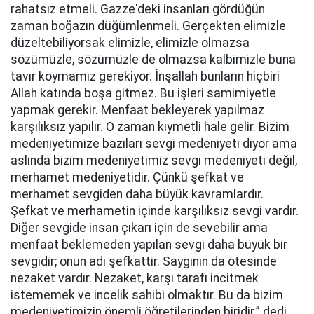
rahatsız etmeli. Gazze'deki insanları gördüğün
zaman boğazın düğümlenmeli. Gerçekten elimizle
düzeltebiliyorsak elimizle, elimizle olmazsa
sözümüzle, sözümüzle de olmazsa kalbimizle buna
tavır koymamız gerekiyor. İnşallah bunların hiçbiri
Allah katında boşa gitmez. Bu işleri samimiyetle
yapmak gerekir. Menfaat bekleyerek yapılmaz
karşılıksız yapılır. O zaman kıymetli hale gelir. Bizim
medeniyetimize bazıları sevgi medeniyeti diyor ama
aslında bizim medeniyetimiz sevgi medeniyeti değil,
merhamet medeniyetidir. Çünkü şefkat ve
merhamet sevgiden daha büyük kavramlardır.
Şefkat ve merhametin içinde karşılıksız sevgi vardır.
Diğer sevgide insan çıkarı için de sevebilir ama
menfaat beklemeden yapılan sevgi daha büyük bir
sevgidir; onun adı şefkattir. Saygının da ötesinde
nezaket vardır. Nezaket, karşı tarafı incitmek
istememek ve incelik sahibi olmaktır. Bu da bizim
medeniyetimizin önemli öğretilerinden biridir.” dedi.