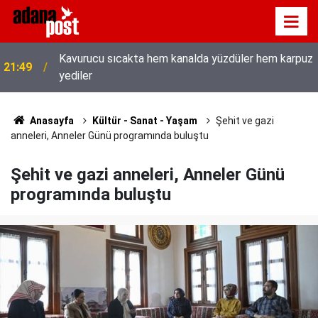
z
İletişim Başkanı Duran’ın “Dijital Egemenlik
21:31
Ekseninde 2. İletişim Şûrası ve Türkiye’nin Yeni
İletişim Vizyonu” başlıklı makales
Anasayfa
Kültür - Sanat - Yaşam
Şehit ve gazi
anneleri, Anneler Günü programında buluştu
Şehit ve gazi anneleri, Anneler Günü
programında buluştu