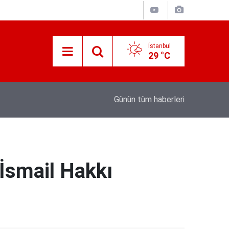
İstanbul
29 °C
ir kez
08:04
Tarsus'ta üzüm üreticileri fiyat farkına tepki
Günün tüm
haberleri
 İsmail Hakkı