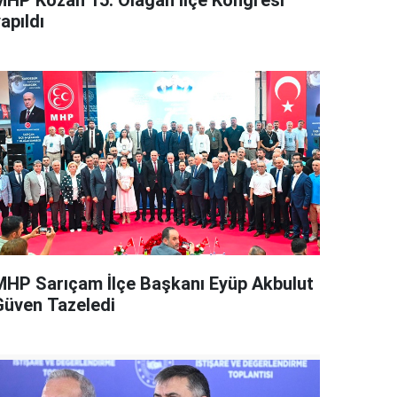
MHP Kozan 15. Olağan İlçe Kongresi
apıldı
MHP Sarıçam İlçe Başkanı Eyüp Akbulut
Güven Tazeledi