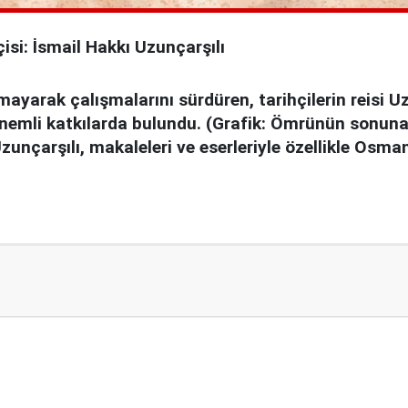
isi: İsmail Hakkı Uzunçarşılı
arak çalışmalarını sürdüren, tarihçilerin reisi Uzu
 önemli katkılarda bulundu. (Grafik: Ömrünün sonun
Uzunçarşılı, makaleleri ve eserleriyle özellikle Osma