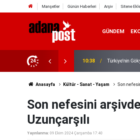
Manşetler
Günün Haberleri
Arşiv
Sitene Ekl
GÜNDEM
EK
MHP Genel Başka
 Kubbe"
24
08:11
daha tescillenm
Anasayfa
Kültür - Sanat - Yaşam
Son nefesin
Son nefesini arşivde
Uzunçarşılı
Yayınlanma:
09 Ekim 2024 Çarşamba 17:40