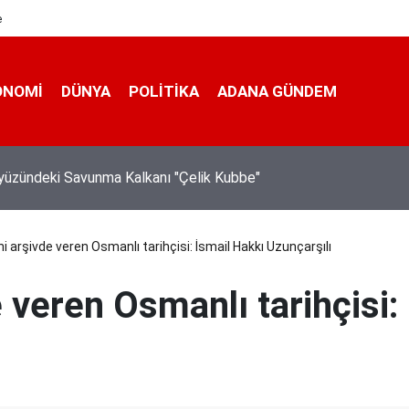
e
ONOMI
DÜNYA
POLİTİKA
ADANA GÜNDEM
nı Bahçeli: "(Çerçeve yasa) Bu imzayla bin yıllık kardeşliğimiz b
iştir"
i arşivde veren Osmanlı tarihçisi: İsmail Hakkı Uzunçarşılı
 veren Osmanlı tarihçisi: