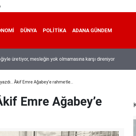
e
ONOMI
DÜNYA
POLİTİKA
ADANA GÜNDEM
eğiyle üretiyor, mesleğin yok olmamasına karşı direniyor
 yazdı... Âkif Emre Ağabey’e rahmetle…
 Âkif Emre Ağabey’e
K