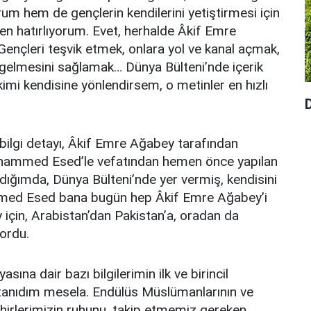
 hem de gençlerin kendilerini yetiştirmesi için
en hatırlıyorum. Evet, herhalde Âkif Emre
 Gençleri teşvik etmek, onlara yol ve kanal açmak,
 gelmesini sağlamak… Dünya Bülteni’nde içerik
mi kendisine yönlendirsem, o metinler en hızlı
r bilgi detayı, Âkif Emre Ağabey tarafından
hammed Esed’le vefatından hemen önce yapılan
rdığımda, Dünya Bülteni’nde yer vermiş, kendisini
med Esed bana bugün hep Âkif Emre Ağabey’i
için, Arabistan’dan Pakistan’a, oradan da
ordu.
ına dair bazı bilgilerimin ilk ve birincil
 tanıdım mesela. Endülüs Müslümanlarının ve
irlerimizin ruhunu, takip etmemiz gereken