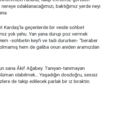
en nereye odaklanacağımızı, baktığımız yerde neyi
ana.
t Kardaş’la geçenlerde bir vesile sohbet
fımız yok yahu. Yan yana durup poz vermek
Hem -sohbetin keyfi ve tadı dururken- “beraber
a olmamış hem de galiba onun aniden aramızdan
sun sana Âkif Ağabey. Tanıyan-tanımayan
slüman olabilmek… Yaşadığın dosdoğru, sessiz
lere de takip edilecek parlak bir iz bıraktın.