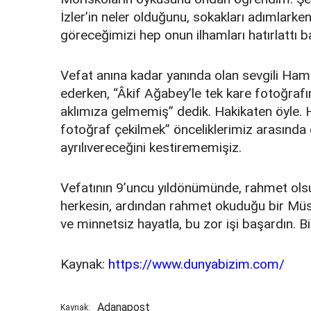
İzler’in neler olduğunu, sokakları adımlark
göreceğimizi hep onun ilhamları hatırlattı b
Vefat anına kadar yanında olan sevgili Hami
ederken, “Âkif Ağabey’le tek kare fotoğra
aklımıza gelmemiş” dedik. Hakikaten öyle. 
fotoğraf çekilmek” önceliklerimiz arasınd
ayrılıvereceğini kestirememişiz.
Vefatının 9’uncu yıldönümünde, rahmet ol
herkesin, ardından rahmet okuduğu bir Mü
ve minnetsiz hayatla, bu zor işi başardın. Biz
Kaynak:
https://www.dunyabizim.com/
Adanapost
Kaynak: