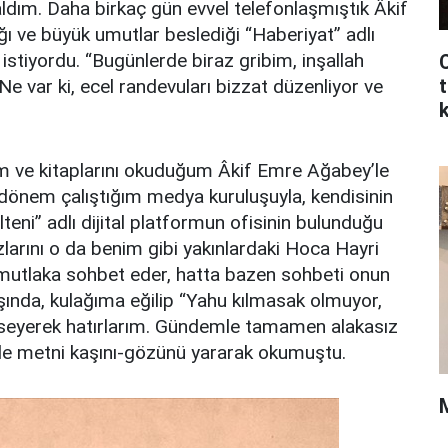
aldım. Daha birkaç gün evvel telefonlaşmıştık Âkif
ğı ve büyük umutlar beslediği “Haberiyat” adlı
 istiyordu. “Bugünlerde biraz gribim, inşallah
C
t
 var ki, ecel randevuları bizzat düzenliyor ve
ğım ve kitaplarını okuduğum Âkif Emre Ağabey’le
 dönem çalıştığım medya kuruluşuyla, kendisinin
eni” adlı dijital platformun ofisinin bulunduğu
ını o da benim gibi yakınlardaki Hoca Hayri
 mutlaka sohbet eder, hatta bazen sohbeti onun
şında, kulağıma eğilip “Yahu kılmasak olmuyor,
ümseyerek hatırlarım. Gündemle tamamen alakasız
 de metni kaşını-gözünü yararak okumuştu.