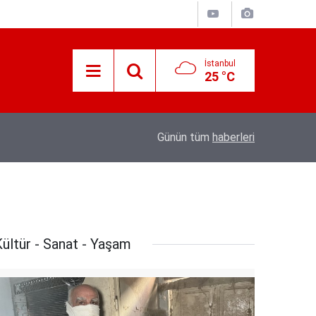
İstanbul
25 °C
12:53
Hava 40, asfalt 200 derece: Adana’da işçileri
Günün tüm
haberleri
ültür - Sanat - Yaşam