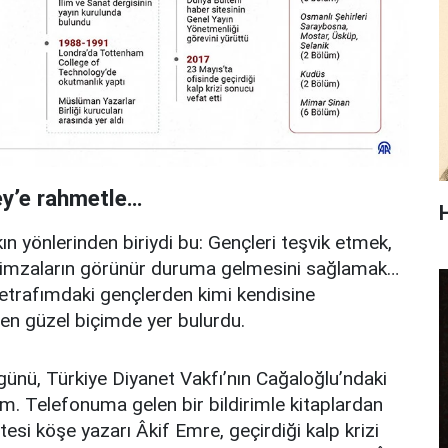
ey’e rahmetle…
n yönlerinden biriydi bu: Gençleri teşvik etmek,
ve imzaların görünür duruma gelmesini sağlamak…
 etrafımdaki gençlerden kimi kendisine
 en güzel biçimde yer bulurdu.
günü, Türkiye Diyanet Vakfı’nın Cağaloğlu’ndaki
dum. Telefonuma gelen bir bildirimle kitaplardan
esi köşe yazarı Âkif Emre, geçirdiği kalp krizi