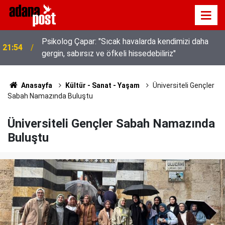
Psikolog Çapar: "Sıcak havalarda kendimizi daha
21:54
gergin, sabırsız ve öfkeli hissedebiliriz"
Kavurucu sıcakta hem kanalda yüzdüler hem karpuz
21:49
yediler
Anasayfa
Kültür - Sanat - Yaşam
Üniversiteli Gençler
Sabah Namazında Buluştu
Üniversiteli Gençler Sabah Namazında
Buluştu