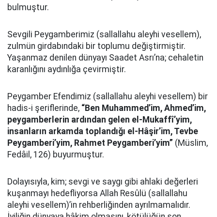
bulmuştur.
Sevgili Peygamberimiz (sallallahu aleyhi vesellem),
zulmün girdabındaki bir toplumu değiştirmiştir.
Yaşanmaz denilen dünyayı Saadet Asrı’na; cehaletin
karanlığını aydınlığa çevirmiştir.
Peygamber Efendimiz (sallallahu aleyhi vesellem) bir
hadis-i şeriflerinde,
“Ben Muhammed’im, Ahmed’im,
peygamberlerin ardından gelen el-Mukaffî’yim,
insanların arkamda toplandığı el-Hâşir’im, Tevbe
Peygamberi’yim, Rahmet Peygamberi’yim”
(Müslim,
Fedâil, 126) buyurmuştur.
Dolayısıyla, kim; sevgi ve saygı gibi ahlaki değerleri
kuşanmayı hedefliyorsa Allah Resûlü (sallallahu
aleyhi vesellem)’in rehberliğinden ayrılmamalıdır.
İyiliğin dünyaya hâkim olmasını, kötülüğün son