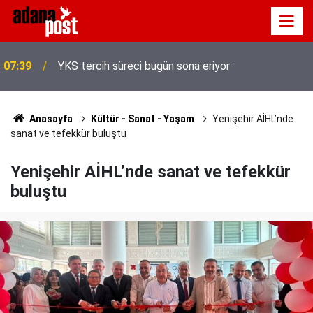
Cumhurbaşkanlığı İletişim Başkanlığından Mekke
07:35
Anlaşması'na özel iletişim kampanyası
Anasayfa
Kültür - Sanat - Yaşam
Yenişehir AİHL’nde
sanat ve tefekkür buluştu
Yenişehir AİHL’nde sanat ve tefekkür
buluştu