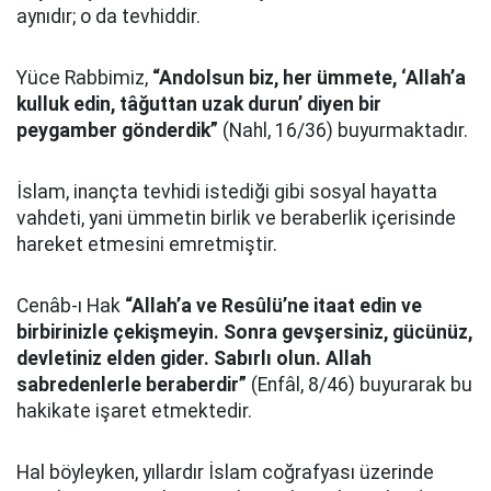
aynıdır; o da tevhiddir.
Yüce Rabbimiz,
“Andolsun biz, her ümmete, ‘Allah’a
kulluk edin, tâğuttan uzak durun’ diyen bir
peygamber gönderdik”
(Nahl, 16/36) buyurmaktadır.
İslam, inançta tevhidi istediği gibi sosyal hayatta
vahdeti, yani ümmetin birlik ve beraberlik içerisinde
hareket etmesini emretmiştir.
Cenâb-ı Hak
“Allah’a ve Resûlü’ne itaat edin ve
birbirinizle çekişmeyin. Sonra gevşersiniz, gücünüz,
devletiniz elden gider. Sabırlı olun. Allah
sabredenlerle beraberdir”
(Enfâl, 8/46) buyurarak bu
hakikate işaret etmektedir.
Hal böyleyken, yıllardır İslam coğrafyası üzerinde