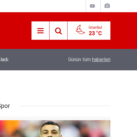
İstanbul
23 °C
19:56
Kıymetli Cumhurbaşkanımız’a Arz Olunur
Günün tüm
haberleri
Spor