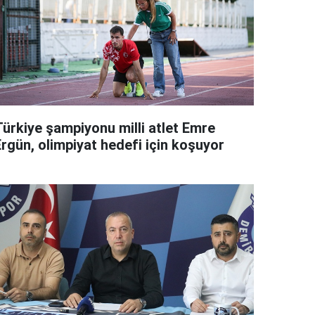
Türkiye şampiyonu milli atlet Emre
Ergün, olimpiyat hedefi için koşuyor