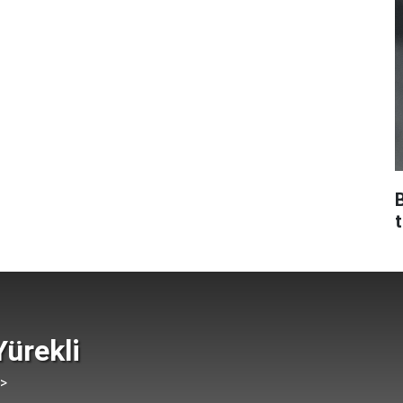
ürekli
 >