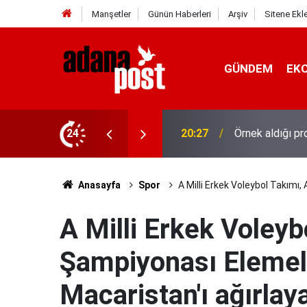
Manşetler
Günün Haberleri
Arşiv
Sitene Ekl
GÜNDEM
EK
stanede asistan doktorluğa başladı
24
20:20
10 yıl saklana
Anasayfa
Spor
A Milli Erkek Voleybol Takımı
A Milli Erkek Voleyb
Şampiyonası Elemele
Macaristan'ı ağırlay