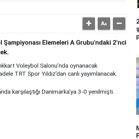
ş
l Şampiyonası Elemeleri A Grubu'ndaki 2'nci
ek.
kkart Voleybol Salonu’nda oynanacak
dele TRT Spor Yıldız’dan canlı yayımlanacak.
anda karşılaştığı Danimarka'ya 3-0 yenilmişti.
M