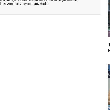
ar, inançlara saldırı içeren, imla kuralları ile yazılmamış,
zılmış yorumlar onaylanmamaktadır.