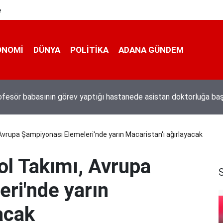
e
ONOMI
DÜNYA
POLİTİKA
ADANA GÜNDEM
n darbeci Karatepe Muğla’dan böyle kaçmıştı
, Avrupa Şampiyonası Elemeleri'nde yarın Macaristan'ı ağırlayacak
ol Takımı, Avrupa
ri'nde yarın
acak