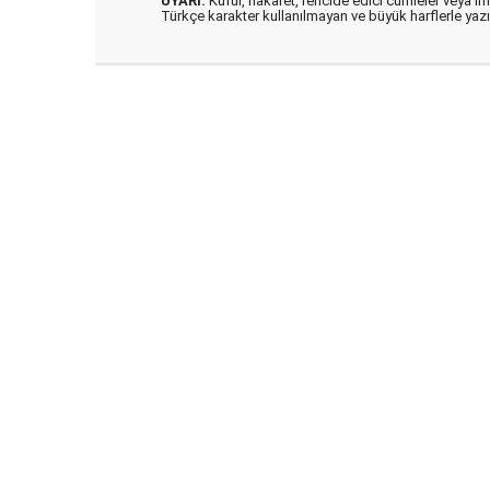
UYARI:
Küfür, hakaret, rencide edici cümleler veya imal
Türkçe karakter kullanılmayan ve büyük harflerle ya