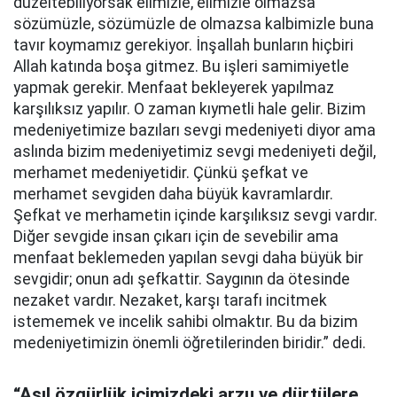
düzeltebiliyorsak elimizle, elimizle olmazsa
sözümüzle, sözümüzle de olmazsa kalbimizle buna
tavır koymamız gerekiyor. İnşallah bunların hiçbiri
Allah katında boşa gitmez. Bu işleri samimiyetle
yapmak gerekir. Menfaat bekleyerek yapılmaz
karşılıksız yapılır. O zaman kıymetli hale gelir. Bizim
medeniyetimize bazıları sevgi medeniyeti diyor ama
aslında bizim medeniyetimiz sevgi medeniyeti değil,
merhamet medeniyetidir. Çünkü şefkat ve
merhamet sevgiden daha büyük kavramlardır.
Şefkat ve merhametin içinde karşılıksız sevgi vardır.
Diğer sevgide insan çıkarı için de sevebilir ama
menfaat beklemeden yapılan sevgi daha büyük bir
sevgidir; onun adı şefkattir. Saygının da ötesinde
nezaket vardır. Nezaket, karşı tarafı incitmek
istememek ve incelik sahibi olmaktır. Bu da bizim
medeniyetimizin önemli öğretilerinden biridir.” dedi.
“Asıl özgürlük içimizdeki arzu ve dürtülere