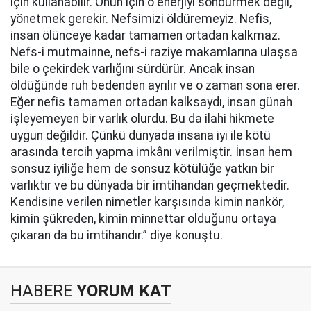
için kullanabilir. Onun için o enerjiyi söndürmek değil,
yönetmek gerekir. Nefsimizi öldüremeyiz. Nefis,
insan ölünceye kadar tamamen ortadan kalkmaz.
Nefs-i mutmainne, nefs-i raziye makamlarına ulaşsa
bile o çekirdek varlığını sürdürür. Ancak insan
öldüğünde ruh bedenden ayrılır ve o zaman sona erer.
Eğer nefis tamamen ortadan kalksaydı, insan günah
işleyemeyen bir varlık olurdu. Bu da ilahi hikmete
uygun değildir. Çünkü dünyada insana iyi ile kötü
arasında tercih yapma imkânı verilmiştir. İnsan hem
sonsuz iyiliğe hem de sonsuz kötülüğe yatkın bir
varlıktır ve bu dünyada bir imtihandan geçmektedir.
Kendisine verilen nimetler karşısında kimin nankör,
kimin şükreden, kimin minnettar olduğunu ortaya
çıkaran da bu imtihandır.” diye konuştu.
HABERE
YORUM KAT