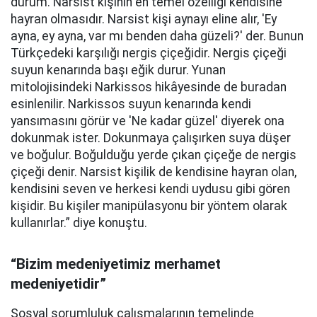
durum. Narsist kişinin en temel özelliği kendisine
hayran olmasıdır. Narsist kişi aynayı eline alır, 'Ey
ayna, ey ayna, var mı benden daha güzeli?' der. Bunun
Türkçedeki karşılığı nergis çiçeğidir. Nergis çiçeği
suyun kenarında başı eğik durur. Yunan
mitolojisindeki Narkissos hikâyesinde de buradan
esinlenilir. Narkissos suyun kenarında kendi
yansımasını görür ve 'Ne kadar güzel' diyerek ona
dokunmak ister. Dokunmaya çalışırken suya düşer
ve boğulur. Boğulduğu yerde çıkan çiçeğe de nergis
çiçeği denir. Narsist kişilik de kendisine hayran olan,
kendisini seven ve herkesi kendi uydusu gibi gören
kişidir. Bu kişiler manipülasyonu bir yöntem olarak
kullanırlar.” diye konuştu.
“Bizim medeniyetimiz merhamet
medeniyetidir”
Sosyal sorumluluk çalışmalarının temelinde