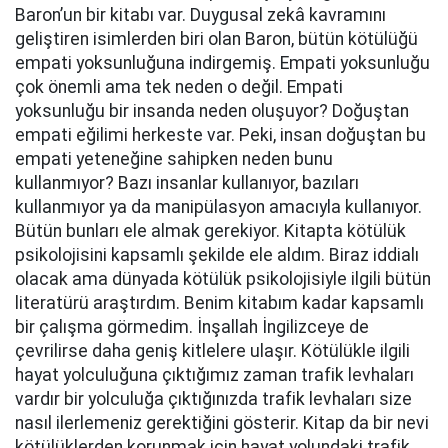
Baron’un bir kitabı var. Duygusal zekâ kavramını
geliştiren isimlerden biri olan Baron, bütün kötülüğü
empati yoksunluğuna indirgemiş. Empati yoksunluğu
çok önemli ama tek neden o değil. Empati
yoksunluğu bir insanda neden oluşuyor? Doğuştan
empati eğilimi herkeste var. Peki, insan doğuştan bu
empati yeteneğine sahipken neden bunu
kullanmıyor? Bazı insanlar kullanıyor, bazıları
kullanmıyor ya da manipülasyon amacıyla kullanıyor.
Bütün bunları ele almak gerekiyor. Kitapta kötülük
psikolojisini kapsamlı şekilde ele aldım. Biraz iddialı
olacak ama dünyada kötülük psikolojisiyle ilgili bütün
literatürü araştırdım. Benim kitabım kadar kapsamlı
bir çalışma görmedim. İnşallah İngilizceye de
çevrilirse daha geniş kitlelere ulaşır. Kötülükle ilgili
hayat yolculuğuna çıktığımız zaman trafik levhaları
vardır bir yolculuğa çıktığınızda trafik levhaları size
nasıl ilerlemeniz gerektiğini gösterir. Kitap da bir nevi
kötülüklerden korunmak için hayat yolundaki trafik