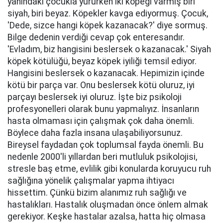
yanındaki çocukla yürürken iki köpeği varmış biri
siyah, biri beyaz. Köpekler kavga ediyormuş. Çocuk,
'Dede, sizce hangi köpek kazanacak?' diye sormuş.
Bilge dedenin verdiği cevap çok enteresandır.
'Evladım, biz hangisini beslersek o kazanacak.' Siyah
köpek kötülüğü, beyaz köpek iyiliği temsil ediyor.
Hangisini beslersek o kazanacak. Hepimizin içinde
kötü bir parça var. Onu beslersek kötü oluruz, iyi
parçayı beslersek iyi oluruz. İşte biz psikoloji
profesyonelleri olarak bunu yapmalıyız. İnsanların
hasta olmaması için çalışmak çok daha önemli.
Böylece daha fazla insana ulaşabiliyorsunuz.
Bireysel faydadan çok toplumsal fayda önemli. Bu
nedenle 2000'li yıllardan beri mutluluk psikolojisi,
stresle baş etme, evlilik gibi konularda koruyucu ruh
sağlığına yönelik çalışmalar yapma ihtiyacı
hissettim. Çünkü bizim alanımız ruh sağlığı ve
hastalıkları. Hastalık oluşmadan önce önlem almak
gerekiyor. Keşke hastalar azalsa, hatta hiç olmasa