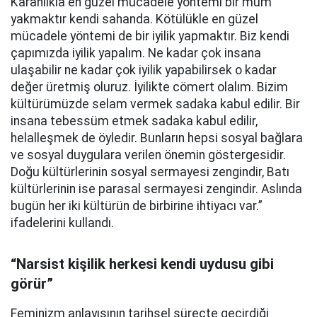
Karanlıkla en güzel mücadele yöntemi bir mum
yakmaktır kendi sahanda. Kötülükle en güzel
mücadele yöntemi de bir iyilik yapmaktır. Biz kendi
çapımızda iyilik yapalım. Ne kadar çok insana
ulaşabilir ne kadar çok iyilik yapabilirsek o kadar
değer üretmiş oluruz. İyilikte cömert olalım. Bizim
kültürümüzde selam vermek sadaka kabul edilir. Bir
insana tebessüm etmek sadaka kabul edilir,
helalleşmek de öyledir. Bunların hepsi sosyal bağlara
ve sosyal duygulara verilen önemin göstergesidir.
Doğu kültürlerinin sosyal sermayesi zengindir, Batı
kültürlerinin ise parasal sermayesi zengindir. Aslında
bugün her iki kültürün de birbirine ihtiyacı var.”
ifadelerini kullandı.
“Narsist kişilik herkesi kendi uydusu gibi
görür”
Feminizm anlayışının tarihsel süreçte geçirdiği