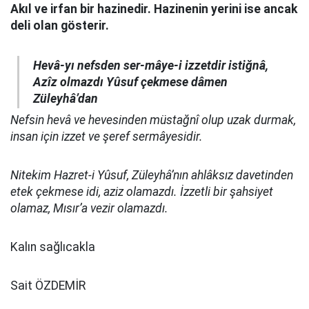
Akıl ve irfan bir hazinedir. Hazinenin yerini ise ancak
deli olan gösterir.
Hevâ-yı nefsden ser-mâye-i izzetdir istiğnâ,
Azîz olmazdı Yûsuf çekmese dâmen
Züleyhâ’dan
Nefsin hevâ ve hevesinden müstağnî olup uzak durmak,
insan için izzet ve şeref sermâyesidir.
Nitekim Hazret-i Yûsuf, Züleyhâ’nın ahlâksız davetinden
etek çekmese idi, aziz olamazdı. İzzetli bir şahsiyet
olamaz, Mısır’a vezir olamazdı.
Kalın sağlıcakla
Sait ÖZDEMİR