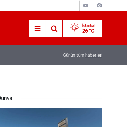
İstanbul
26 °C
Süreyya Yavuz Hanimefendi Adana Yedipinar 
17:30
Günün tüm
haberleri
Danişma Merkezini Ziyaret Etti
Dünya