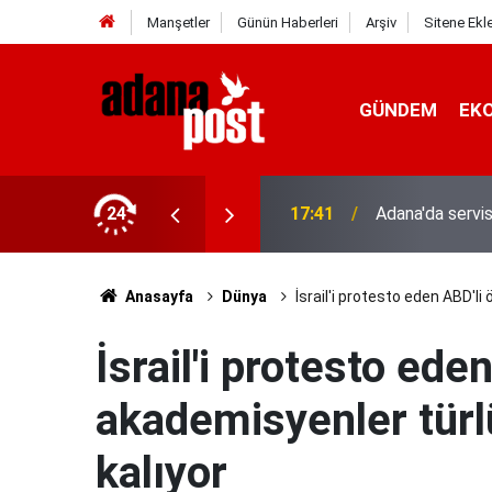
Manşetler
Günün Haberleri
Arşiv
Sitene Ekl
GÜNDEM
EK
24
17:41
Adana'da servis
Anasayfa
Dünya
İsrail'i protesto eden ABD'l
İsrail'i protesto ede
akademisyenler tür
kalıyor