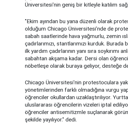
Üniversitesi'nin geniş bir kitleyle katılım sa
"Ekim ayından bu yana düzenli olarak protest
olduğum Chicago Üniversitesi’nde de prot
sabah saatlerinde hava yağmurlu, zemin ıs
çadırlarımızı, stantlarımızı kurduk. Burada bi
ilk yardım çadırlarının yanı sıra soykırımı a
sabahtan akşama kadar. Dersi olan öğrencile
nöbetleşe olarak buraya geliyor, desteğe de
Chicago Üniversitesi'nin protestoculara yak
yönetimlerinden farklı olmadığına vurgu yapa
öğrenciler okullardan uzaklaştırılıyor. Yurtta 
uluslararası öğrencilerin vizeleri iptal ediliy
öğrenciler antisemitizmle suçlanarak görüntü
şekilde yayılıyor." dedi.