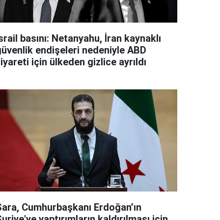
srail basını: Netanyahu, İran kaynaklı
güvenlik endişeleri nedeniyle ABD
iyareti için ülkeden gizlice ayrıldı
Şara, Cumhurbaşkanı Erdoğan’ın
uriye'ye yaptırımların kaldırılması için