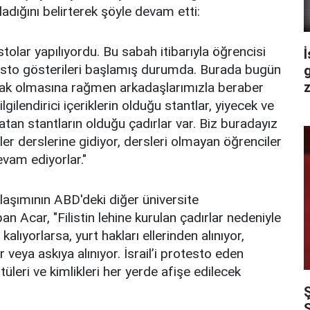
ğladığını belirterek şöyle devam etti:
olar yapılıyordu. Bu sabah itibarıyla öğrencisi
İ
esto gösterileri başlamış durumda. Burada bugün
z
lak olmasına rağmen arkadaşlarımızla beraber
lgilendirici içeriklerin olduğu stantlar, yiyecek ve
nlatan stantların olduğu çadırlar var. Biz buradayız
r derslerine gidiyor, dersleri olmayan öğrenciler
vam ediyorlar."
laşımının ABD'deki diğer üniversite
n Acar, "Filistin lehine kurulan çadırlar nedeniyle
kalıyorlarsa, yurt hakları ellerinden alınıyor,
or veya askıya alınıyor. İsrail’i protesto eden
leri ve kimlikleri her yerde afişe edilecek
S