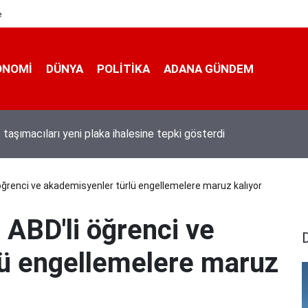
e
ONOMI
DÜNYA
POLİTİKA
ADANA GÜNDEM
 taşımacıları yeni plaka ihalesine tepki gösterdi
i öğrenci ve akademisyenler türlü engellemelere maruz kalıyor
n ABD'li öğrenci ve
lü engellemelere maruz