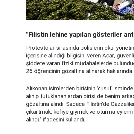
"Filistin lehine yapılan gösteriler an
Protestolar sırasında polislerin okul yönet
içerisine alındığı bilgisini veren Acar, gü
şiddete varan fiziki müdahalelerde bulund
26 öğrencinin gözaltına alınarak haklarında h
Alıkonan isimlerden birisinin Yusuf isminde b
alınıp tutuklananlardan birisi de benim arkad
gözaltına alındı. Sadece Filistin’de Gazzeli
çıkartmak, kefiye giymek ve oturma eylemi 
alındı." ifadesini kullandı.