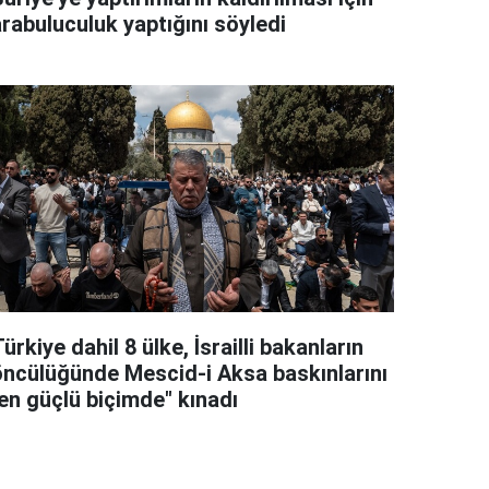
arabuluculuk yaptığını söyledi
ürkiye dahil 8 ülke, İsrailli bakanların
öncülüğünde Mescid-i Aksa baskınlarını
"en güçlü biçimde" kınadı